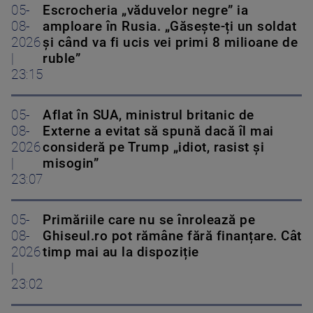
05-
Escrocheria „văduvelor negre” ia
08-
amploare în Rusia. „Găsește-ți un soldat
2026
și când va fi ucis vei primi 8 milioane de
|
ruble”
23:15
05-
Aflat în SUA, ministrul britanic de
08-
Externe a evitat să spună dacă îl mai
2026
consideră pe Trump „idiot, rasist și
|
misogin”
23:07
05-
Primăriile care nu se înrolează pe
08-
Ghiseul.ro pot rămâne fără finanțare. Cât
2026
timp mai au la dispoziție
|
23:02