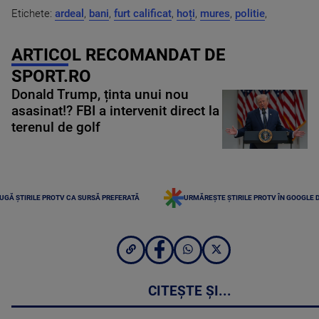
Etichete:
ardeal
,
bani
,
furt calificat
,
hoți
,
mures
,
politie
,
ARTICOL RECOMANDAT DE
SPORT.RO
Donald Trump, ținta unui nou
asasinat!? FBI a intervenit direct la
terenul de golf
UGĂ ȘTIRILE PROTV CA SURSĂ PREFERATĂ
URMĂREȘTE ȘTIRILE PROTV ÎN GOOGLE 
CITEȘTE ȘI...