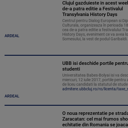
Clujul gazduieste in acest we
de-a patra editie a Festivalul
Transylvania History Days
Centrul pentru Dialog European si Di
Culturala, organizeaza în perioada 1
cea de-a patra editie a festivalului Tr
History Days, eveniment ce va avea l
ARDEAL
Somesului, la vest de podul Garibaldi.
UBB isi deschide portile pentru 
studenti
Universitatea Babes-Bolyai isi va des
miercuri, 12 iulie 2017, portile pentru 
de liceu candidati la statutul de stude
admitere.ubbcluj.ro/ro/licenta/taxe_
ARDEAL
O noua reprezentatie pe strad
Zaracatan: cel mai frumos sh
echitatie din Romania se joaca