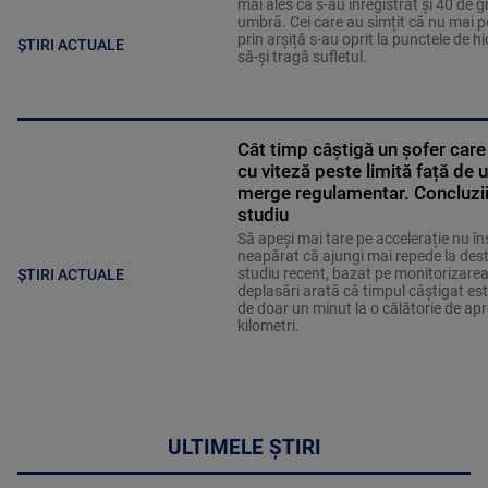
mai ales că s-au înregistrat și 40 de g
umbră. Cei care au simțit că nu mai 
prin arșiță s-au oprit la punctele de h
ȘTIRI ACTUALE
să-și tragă sufletul.
Cât timp câștigă un șofer care 
cu viteză peste limită față de 
merge regulamentar. Concluzii
studiu
Să apeși mai tare pe accelerație nu 
neapărat că ajungi mai repede la dest
studiu recent, bazat pe monitorizarea
ȘTIRI ACTUALE
deplasări arată că timpul câștigat est
de doar un minut la o călătorie de ap
kilometri.
ULTIMELE ȘTIRI