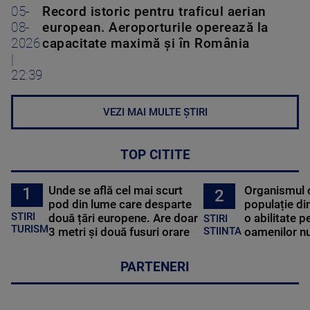
05-
Record istoric pentru traficul aerian
08-
european. Aeroporturile operează la
2026
capacitate maximă și în România
|
22:39
VEZI MAI MULTE ȘTIRI
TOP CITITE
Unde se află cel mai scurt
Organismul 
1
2
pod din lume care desparte
populație di
STIRI
două țări europene. Are doar
o abilitate p
STIRI
TURISM
3 metri și două fusuri orare
oamenilor nu
STIINTA
PARTENERI