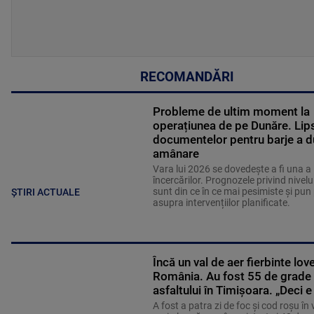
RECOMANDĂRI
Probleme de ultim moment la
operațiunea de pe Dunăre. Lip
documentelor pentru barje a d
amânare
Vara lui 2026 se dovedește a fi una a
încercărilor. Prognozele privind nivelu
sunt din ce în ce mai pesimiste și pun
ȘTIRI ACTUALE
asupra intervențiilor planificate.
Încă un val de aer fierbinte lov
România. Au fost 55 de grade l
asfaltului în Timișoara. „Deci e
A fost a patra zi de foc și cod roșu în v