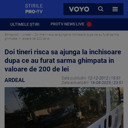
StirilePROTV
CAUTA
VOYO
TOATE 
PROTV NEWS LIVE
ULTIMELE ȘTIRI
Stirileprotv
Ardeal
Doi tineri risca sa ajunga la inchisoare dupa ce au furat sarma
ghimpata in valoare de 200 de lei
Doi tineri risca sa ajunga la inchisoare
dupa ce au furat sarma ghimpata in
valoare de 200 de lei
Data publicării:
12-12-2012 | 15:51
ARDEAL
Data actualizării:
16-08-2025 | 23:51