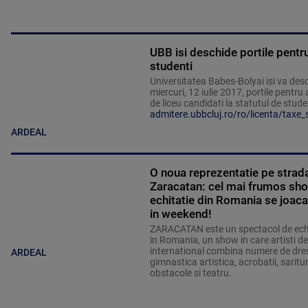
UBB isi deschide portile pentru 
studenti
Universitatea Babes-Bolyai isi va des
miercuri, 12 iulie 2017, portile pentru 
de liceu candidati la statutul de stude
admitere.ubbcluj.ro/ro/licenta/taxe_
ARDEAL
O noua reprezentatie pe strad
Zaracatan: cel mai frumos sh
echitatie din Romania se joaca
in weekend!
ZARACATAN este un spectacol de echi
in Romania, un show in care artisti de
international combina numere de dres
ARDEAL
gimnastica artistica, acrobatii, saritu
obstacole si teatru.