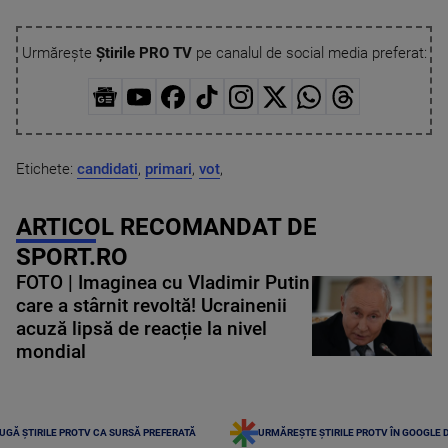
Urmărește
Știrile PRO TV
pe canalul de social media preferat:
Etichete:
candidati
,
primari
,
vot
,
ARTICOL RECOMANDAT DE
SPORT.RO
FOTO | Imaginea cu Vladimir Putin
care a stârnit revoltă! Ucrainenii
acuză lipsă de reacție la nivel
mondial
UGĂ ȘTIRILE PROTV CA SURSĂ PREFERATĂ
URMĂREȘTE ȘTIRILE PROTV ÎN GOOGLE 