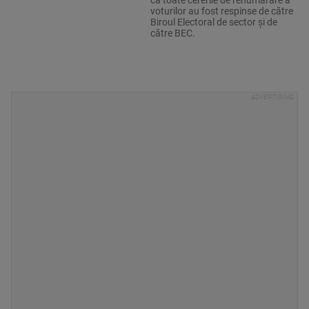
că toate cererile de renumărare a
voturilor au fost respinse de către
Biroul Electoral de sector şi de
către BEC.