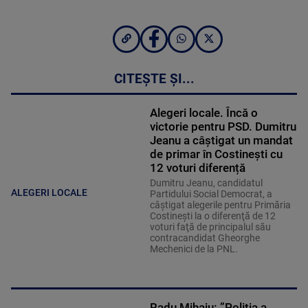
CITEȘTE ȘI...
Alegeri locale. Încă o
victorie pentru PSD. Dumitru
Jeanu a câștigat un mandat
de primar în Costinești cu
12 voturi diferență
Dumitru Jeanu, candidatul
ALEGERI LOCALE
Partidului Social Democrat, a
câştigat alegerile pentru Primăria
Costineşti la o diferenţă de 12
voturi faţă de principalul său
contracandidat Gheorghe
Mechenici de la PNL.
Radu Mihaiu: ”Poliţia a