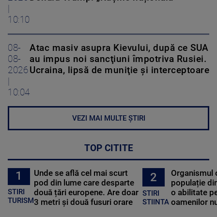
|
10:10
08-
Atac masiv asupra Kievului, după ce SUA
08-
au impus noi sancţiuni împotriva Rusiei.
2026
Ucraina, lipsă de muniţie şi interceptoare
|
10:04
VEZI MAI MULTE ȘTIRI
TOP CITITE
Unde se află cel mai scurt
Organismul 
1
2
pod din lume care desparte
populație di
STIRI
două țări europene. Are doar
o abilitate p
STIRI
TURISM
3 metri și două fusuri orare
oamenilor nu
STIINTA