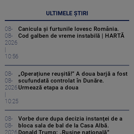
ULTIMELE ȘTIRI
08-
Canicula și furtunile lovesc România.
08-
Cod galben de vreme instabilă | HARTĂ
2026
|
10:56
08-
„Operațiune reușită!” A doua barjă a fost
08-
scufundată controlat în Dunăre.
2026
Urmează etapa a doua
|
10:25
08-
Vorbe dure dupa decizia instanţei de a
08-
bloca sala de bal de la Casa Albă.
2026
Donald Trump: „Rușine națională”