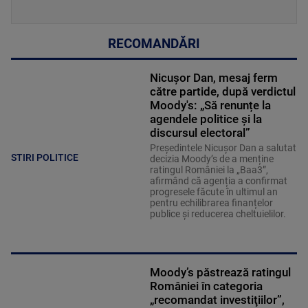
RECOMANDĂRI
Nicușor Dan, mesaj ferm
către partide, după verdictul
Moody's: „Să renunțe la
agendele politice şi la
discursul electoral”
Președintele Nicușor Dan a salutat
STIRI POLITICE
decizia Moody’s de a menține
ratingul României la „Baa3”,
afirmând că agenția a confirmat
progresele făcute în ultimul an
pentru echilibrarea finanțelor
publice și reducerea cheltuielilor.
Moody’s păstrează ratingul
României în categoria
„recomandat investiţiilor”,