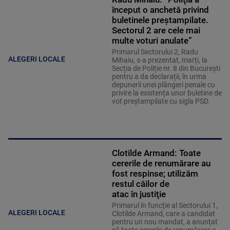
început o anchetă privind
buletinele preştampilate.
Sectorul 2 are cele mai
multe voturi anulate”
Primarul Sectorului 2, Radu
ALEGERI LOCALE
Mihaiu, s-a prezentat, marți, la
Secția de Poliție nr. 8 din București
pentru a da declarații, în urma
depunerii unei plângeri penale cu
privire la existența unor buletine de
vot preștampilate cu sigla PSD.
Clotilde Armand: Toate
cererile de renumărare au
fost respinse; utilizăm
restul căilor de
atac în justiţie
Primarul în funcţie al Sectorului 1,
ALEGERI LOCALE
Clotilde Armand, care a candidat
pentru un nou mandat, a anunțat