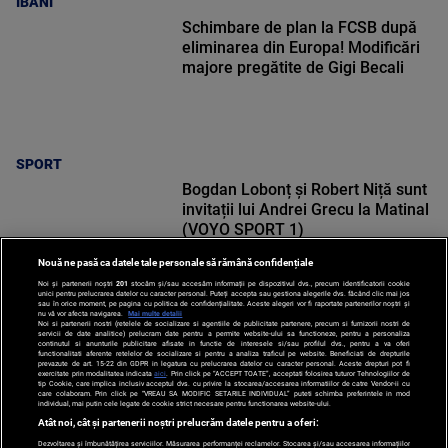
IBANI
Schimbare de plan la FCSB după
eliminarea din Europa! Modificări
majore pregătite de Gigi Becali
SPORT
Bogdan Lobonț și Robert Niță sunt
invitații lui Andrei Grecu la Matinal
(VOYO SPORT 1)
Nouă ne pasă ca datele tale personale să rămână confidențiale
Noi și partenerii noștri
201
stocăm și/sau accesăm informații pe dispozitivul dvs., precum identificatorii cookie
unici pentru prelucrarea datelor cu caracter personal. Puteți accepta sau gestiona alegerile dvs. făcând clic mai jos
sau în orice moment, pe pagina cu politica de confidențialitate. Aceste alegeri vor fi raportate partenerilor noștri și
nu vă vor afecta navigarea.
Mai multe detalii
SPORT
Noi si partenerii nostri (retelele de socializare si agentiile de publicitate partenere, precum si furnizorii nostri de
servicii de date analitice) prelucram date pentru a permite website-ului sa functioneze, pentru a personaliza
continutul si anunturile publicitare afisate in functie de interesele si/sau profilul dvs., pentru a va oferi
functionalitati aferente retelelor de socializare si pentru a analiza traficul pe website. Beneficiati de drepturile
prevazute de art. 15-22 din GDPR in legatura cu prelucrarea datelor cu caracter personal. Aceste drepturi pot fi
exercitate prin modalitatea indicata
aici
. Prin click pe “ACCEPT TOATE”, acceptati folosirea tuturor Tehnologiilor de
tip Cookie, care implica inclusiv acceptul dvs. cu privire la stocarea/accesarea informatiilor de catre Vendor-ii cu
care colaboram. Prin click pe “VREAU SA MODIFIC SETARILE INDIVIDUAL” puteti schimba preferintele in mod
individual, mai putin cele legate de cookie strict necesare pentru functionarea website-ului.
Atât noi, cât și partenerii noștri prelucrăm datele pentru a oferi:
Dezvoltarea și îmbunătățirea serviciilor. Măsurarea performanței reclamelor. Stocarea și/sau accesarea informațiilor