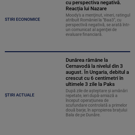
cu perspectiva negativă.
Reacția lui Nazare
Moody's a menţinut, vineri, ratingul
STIRI ECONOMICE
atribuit României la "Baa3", cu
perspectivă negativă, se arată într-
un comunicat al agenţiei de
evaluare financiară.
Dunărea rămâne la
Cernavodă la nivelul din 3
august. În Ungaria, debitul a
crescut cu 6 centimetri în
ultimele 3 zile la Paks
După zile de așteptare și amânări
ȘTIRI ACTUALE
repetate, ieri după-amiază a
început operațiunea de
scufundare controlată a primelor
două barje, în apropierea brațului
Bala de pe Dunăre.