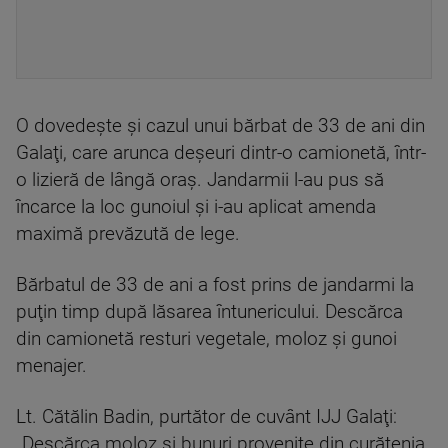
O dovedește și cazul unui bărbat de 33 de ani din
Galaţi, care arunca deşeuri dintr-o camionetă, într-
o lizieră de lângă oraş. Jandarmii l-au pus să
încarce la loc gunoiul şi i-au aplicat amenda
maximă prevăzută de lege.
Bărbatul de 33 de ani a fost prins de jandarmi la
puţin timp după lăsarea întunericului. Descărca
din camionetă resturi vegetale, moloz şi gunoi
menajer.
Lt. Cătălin Badin, purtător de cuvânt IJJ Galaţi:
„Descărca moloz şi bunuri provenite din curăţenia