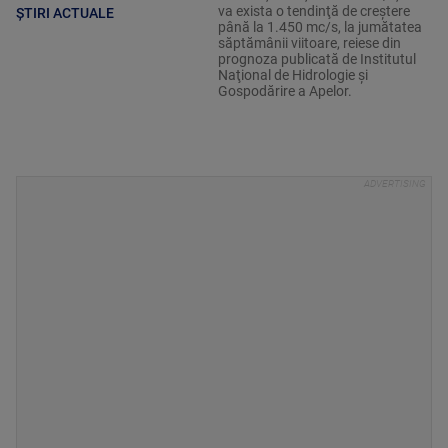
va exista o tendinţă de creştere
ȘTIRI ACTUALE
până la 1.450 mc/s, la jumătatea
săptămânii viitoare, reiese din
prognoza publicată de Institutul
Naţional de Hidrologie şi
Gospodărire a Apelor.