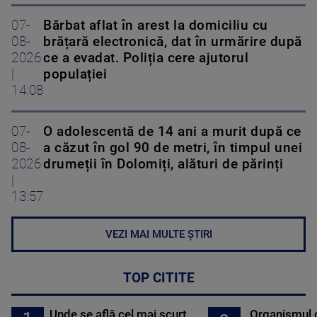
07-
Bărbat aflat în arest la domiciliu cu
08-
brățară electronică, dat în urmărire după
2026
ce a evadat. Poliția cere ajutorul
|
populației
14:08
07-
O adolescentă de 14 ani a murit după ce
08-
a căzut în gol 90 de metri, în timpul unei
2026
drumeții în Dolomiți, alături de părinți
|
13:57
VEZI MAI MULTE ȘTIRI
TOP CITITE
Unde se află cel mai scurt
Organismul 