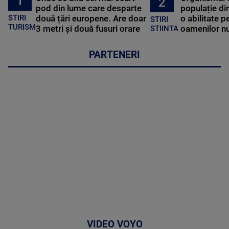
1
2
pod din lume care desparte
populație di
STIRI
două țări europene. Are doar
o abilitate p
STIRI
TURISM
3 metri și două fusuri orare
oamenilor nu
STIINTA
PARTENERI
VIDEO VOYO