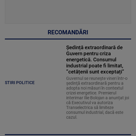
RECOMANDĂRI
Ședință extraordinară de
Guvern pentru criza
energetică. Consumul
industrial poate fi limitat,
”cetățenii sunt exceptați”
Guvernul se reuneşte vineri într-o
STIRI POLITICE
şedinţă extraordinară pentru a
adopta noi măsuri în contextul
crizei energetice. Premierul
interimar Ilie Bolojan a anunțat joi
că Executivul va autoriza
Transelectrica să limiteze
consumul industrial, dacă este
cazul.