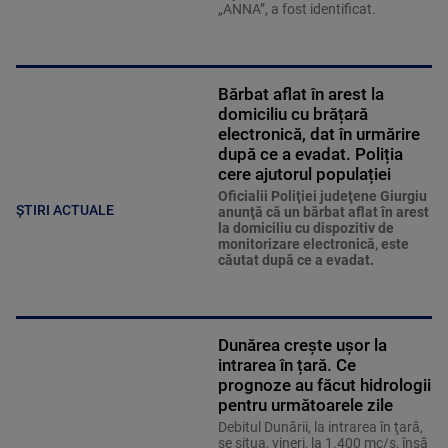
„ANNA”, a fost identificat.
Bărbat aflat în arest la
domiciliu cu brățară
electronică, dat în urmărire
după ce a evadat. Poliția
cere ajutorul populației
Oficialii Poliţiei judeţene Giurgiu
ȘTIRI ACTUALE
anunţă că un bărbat aflat în arest
la domiciliu cu dispozitiv de
monitorizare electronică, este
căutat după ce a evadat.
Dunărea crește ușor la
intrarea în țară. Ce
prognoze au făcut hidrologii
pentru următoarele zile
Debitul Dunării, la intrarea în ţară,
se situa, vineri, la 1.400 mc/s, însă