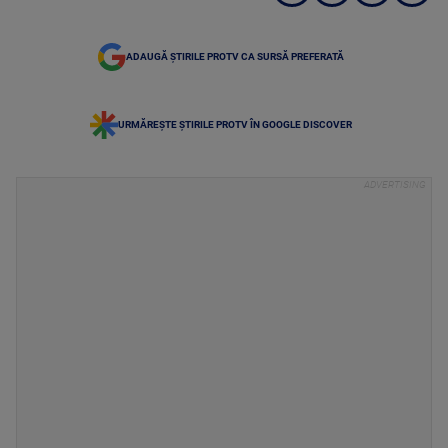
ADAUGĂ ȘTIRILE PROTV CA SURSĂ PREFERATĂ
URMĂREȘTE ȘTIRILE PROTV ÎN GOOGLE DISCOVER