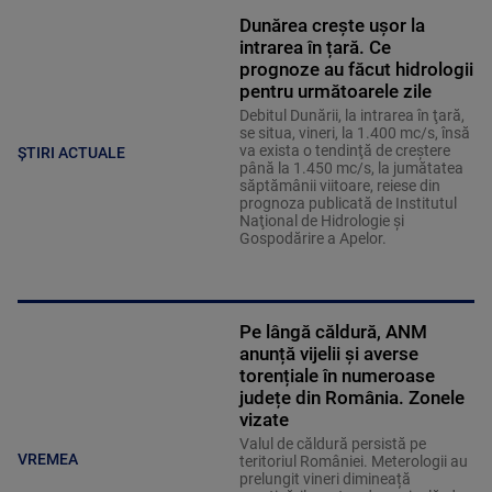
Dunărea crește ușor la
intrarea în țară. Ce
prognoze au făcut hidrologii
pentru următoarele zile
Debitul Dunării, la intrarea în ţară,
se situa, vineri, la 1.400 mc/s, însă
va exista o tendinţă de creştere
ȘTIRI ACTUALE
până la 1.450 mc/s, la jumătatea
săptămânii viitoare, reiese din
prognoza publicată de Institutul
Naţional de Hidrologie şi
Gospodărire a Apelor.
Pe lângă căldură, ANM
anunță vijelii și averse
torențiale în numeroase
județe din România. Zonele
vizate
Valul de căldură persistă pe
VREMEA
teritoriul României. Meterologii au
prelungit vineri dimineață