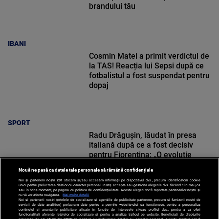
brandului tău
IBANI
Cosmin Matei a primit verdictul de
la TAS! Reacția lui Sepsi după ce
fotbalistul a fost suspendat pentru
dopaj
SPORT
Radu Drăgușin, lăudat în presa
italiană după ce a fost decisiv
pentru Fiorentina: „O evoluție
reușită”
Nouă ne pasă ca datele tale personale să rămână confidențiale
Noi și partenerii noștri
201
stocăm și/sau accesăm informații pe dispozitivul dvs., precum identificatorii cookie
unici pentru prelucrarea datelor cu caracter personal. Puteți accepta sau gestiona alegerile dvs. făcând clic mai jos
sau în orice moment, pe pagina cu politica de confidențialitate. Aceste alegeri vor fi raportate partenerilor noștri și
nu vă vor afecta navigarea.
Mai multe detalii
Noi si partenerii nostri (retelele de socializare si agentiile de publicitate partenere, precum si furnizorii nostri de
SPORT
servicii de date analitice) prelucram date pentru a permite website-ului sa functioneze, pentru a personaliza
continutul si anunturile publicitare afisate in functie de interesele si/sau profilul dvs., pentru a va oferi
functionalitati aferente retelelor de socializare si pentru a analiza traficul pe website. Beneficiati de drepturile