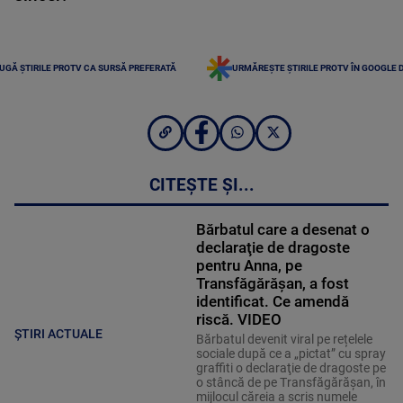
UGĂ ȘTIRILE PROTV CA SURSĂ PREFERATĂ
URMĂREȘTE ȘTIRILE PROTV ÎN GOOGLE 
CITEȘTE ȘI...
Bărbatul care a desenat o
declaraţie de dragoste
pentru Anna, pe
Transfăgărăşan, a fost
identificat. Ce amendă
riscă. VIDEO
ȘTIRI ACTUALE
Bărbatul devenit viral pe rețelele
sociale după ce a „pictat” cu spray
graffiti o declaraţie de dragoste pe
o stâncă de pe Transfăgărăşan, în
mijlocul căreia a scris numele