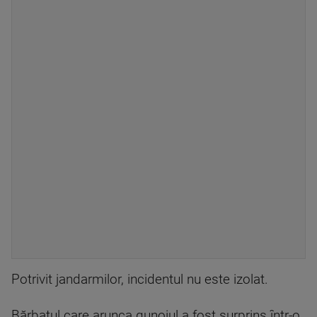
Potrivit jandarmilor, incidentul nu este izolat.
Bărbatul care arunca gunoiul a fost surprins într-o