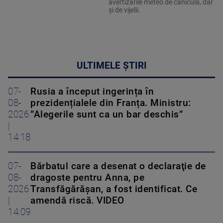
avertizările meteo de caniculă, dar
și de vijelii.
ULTIMELE ȘTIRI
07-
Rusia a început ingerința în
08-
prezidențialele din Franța. Ministru:
2026
”Alegerile sunt ca un bar deschis”
|
14:18
07-
Bărbatul care a desenat o declaraţie de
08-
dragoste pentru Anna, pe
2026
Transfăgărăşan, a fost identificat. Ce
|
amendă riscă. VIDEO
14:09