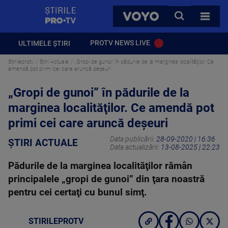
StirilePROTV
CAUTA
VOYO
TOATE 
PROTV NEWS LIVE
ULTIMELE ȘTIRI
Stirileprotv
Știri Actuale
„Gropi de gunoi” în pădurile de la marginea localităţilor. Ce
amendă pot primi cei care aruncă deșeuri
„Gropi de gunoi” în pădurile de la
marginea localităţilor. Ce amendă pot
primi cei care aruncă deșeuri
Data publicării:
28-09-2020 | 16:36
ȘTIRI ACTUALE
Data actualizării:
13-08-2025 | 22:23
Pădurile de la marginea localităţilor rămân
principalele „gropi de gunoi” din ţara noastră
pentru cei certaţi cu bunul simţ.
STIRILEPROTV