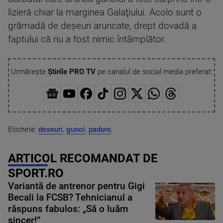
lizieră chiar la marginea Galaţiului. Acolo sunt o
grămadă de deşeuri aruncate, drept dovadă a
faptului că nu a fost nimic întâmplător.
Urmărește
Știrile PRO TV
pe canalul de social media preferat:
Etichete:
deseuri
,
gunoi
,
padure
,
ARTICOL RECOMANDAT DE
SPORT.RO
Variantă de antrenor pentru Gigi
Becali la FCSB? Tehnicianul a
răspuns fabulos: „Să o luăm
sincer!”