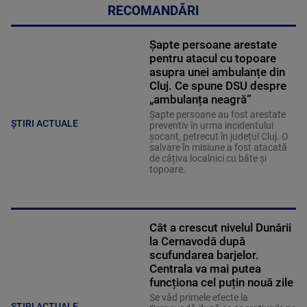
RECOMANDĂRI
Șapte persoane arestate
pentru atacul cu topoare
asupra unei ambulanțe din
Cluj. Ce spune DSU despre
„ambulanța neagră”
Șapte persoane au fost arestate
ȘTIRI ACTUALE
preventiv în urma incidentului
șocant, petrecut în județul Cluj. O
salvare în misiune a fost atacată
de câțiva localnici cu bâte și
topoare.
Cât a crescut nivelul Dunării
la Cernavodă după
scufundarea barjelor.
Centrala va mai putea
funcționa cel puțin nouă zile
Se văd primele efecte la
ȘTIRI ACTUALE