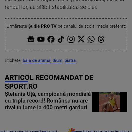
rândul lor, au slăbit stabilitatea solului.
Urmărește
Știrile PRO TV
pe canalul de social media preferat:
Etichete:
baia de aramă
,
drum
,
piatra
,
ARTICOL RECOMANDAT DE
SPORT.RO
Ștefania Uță, campioană mondială
cu triplu record! Românca nu are
rival în lume la 400 metri garduri
UGĂ ȘTIRILE PROTV CA SURSĂ PREFERATĂ
URMĂREȘTE ȘTIRILE PROTV ÎN GOOGLE 