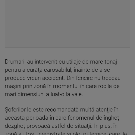
Drumarii au intervenit cu utilaje de mare tonaj
pentru a curăţa carosabilul, înainte de a se
produce vreun accident. Din fericire nu treceau
maşini prin zonă în momentul în care rocile de
mari dimensiuni a luat-o la vale.
Şoferilor le este recomandată multă atenţie în
această perioadă în care fenomenul de îngheţ -
dezgheţ provoacă astfel de situaţii. În plus, în
zonă au fost înregistrate şi ploi puternice, care, la