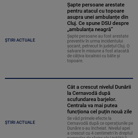
Șapte persoane arestate
pentru atacul cu topoare
asupra unei ambulanțe din
Cluj. Ce spune DSU despre
„ambulanța neagră”
Șapte persoane au fost arestate
ȘTIRI ACTUALE
preventiv în urma incidentului
șocant, petrecut în județul Cluj. O
salvare în misiune a fost atacată
de câțiva localnici cu bâte și
topoare.
Cât a crescut nivelul Dunării
la Cernavodă după
scufundarea barjelor.
Centrala va mai putea
funcționa cel puțin nouă zile
Se văd primele efecte la
ȘTIRI ACTUALE
Cernavodă după ce operațiunile pe
Dunăre s-au încheiat. Nivelul apei
a crescut cu 4 centimetri în dreptul
pompelor de răcire ale Unității 2.