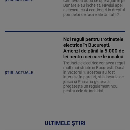
Cernavodă după ce operațiunile pe
Dunăre s-au încheiat. Nivelul apei
a crescut cu 4 centimetri în dreptul
pompelor de răcire ale Unității 2.
Noi reguli pentru trotinetele
electrice în București.
Amenzi de până la 5.000 de
lei pentru cei care le încalcă
Trotinetele electrice vor avea reguli
mult mai stricte în București. Dacă
în Sectorul 1, acestea au fost
ȘTIRI ACTUALE
interzise în parcuri, și la locurile de
joacă și Primăria generală
pregătește un regulament nou,
pentru cele de închiriat.
ULTIMELE ȘTIRI