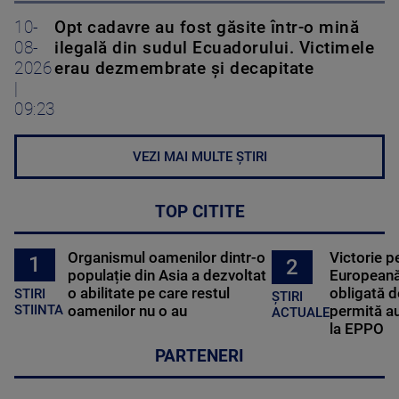
10-
Opt cadavre au fost găsite într-o mină
08-
ilegală din sudul Ecuadorului. Victimele
2026
erau dezmembrate și decapitate
|
09:23
VEZI MAI MULTE ȘTIRI
TOP CITITE
Organismul oamenilor dintr-o
Victorie p
1
2
populație din Asia a dezvoltat
Europeană
o abilitate pe care restul
obligată d
STIRI
ȘTIRI
oamenilor nu o au
permită au
STIINTA
ACTUALE
la EPPO
PARTENERI