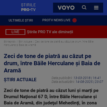
StirilePROTV
CAUTA
VOYO
TOATE 
PROTV NEWS LIVE
ULTIMELE ȘTIRI
LIVE
Știrile PRO TV ale dimineții
Stirileprotv
Știri Actuale
Zeci de tone de piatră au căzut pe drum, între Băile
Herculane şi Baia de Aramă
Zeci de tone de piatră au căzut pe
drum, între Băile Herculane şi Baia de
Aramă
Data publicării:
13-03-2018 | 16:41
ȘTIRI ACTUALE
Data actualizării:
14-08-2025 | 23:07
Zeci de tone de piatră au căzut luni și marți pe
Drumul Naţional 67 D, între Băile Herculane şi
Baia de Aramă, din judeţul Mehedinţi, în zona