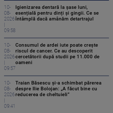
10-
Igienizarea dentară la șase luni,
08-
esențială pentru dinți și gingii. Ce se
2026
întâmplă dacă amânăm detartrajul
|
09:58
10-
Consumul de ardei iute poate crește
08-
riscul de cancer. Ce au descoperit
2026
cercetătorii după studii pe 11.000 de
|
oameni
09:57
10-
Traian Băsescu și-a schimbat părerea
08-
despre Ilie Bolojan: „A făcut bine cu
2026
reducerea de cheltuieli”
|
09:41