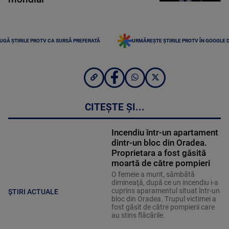
UGĂ ȘTIRILE PROTV CA SURSĂ PREFERATĂ
URMĂREȘTE ȘTIRILE PROTV ÎN GOOGLE 
CITEȘTE ȘI...
Incendiu într-un apartament
dintr-un bloc din Oradea.
Proprietara a fost găsită
moartă de către pompieri
O femeie a murit, sâmbătă
dimineaţă, după ce un incendiu i-a
cuprins aparamentul situat într-un
ȘTIRI ACTUALE
bloc din Oradea. Trupul victimei a
fost găsit de către pompierii care
au stins flăcările.