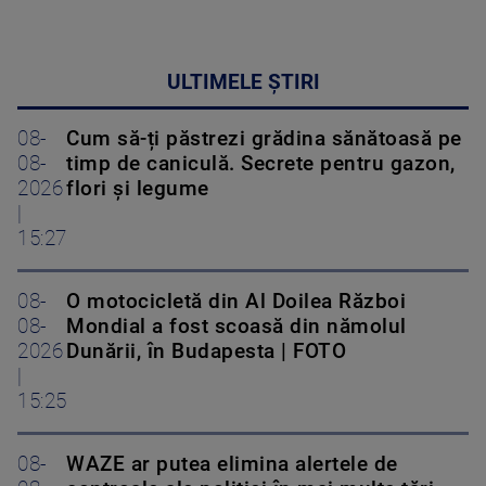
ULTIMELE ȘTIRI
08-
Cum să-ți păstrezi grădina sănătoasă pe
08-
timp de caniculă. Secrete pentru gazon,
2026
flori și legume
|
15:27
08-
O motocicletă din Al Doilea Război
08-
Mondial a fost scoasă din nămolul
2026
Dunării, în Budapesta | FOTO
|
15:25
08-
WAZE ar putea elimina alertele de