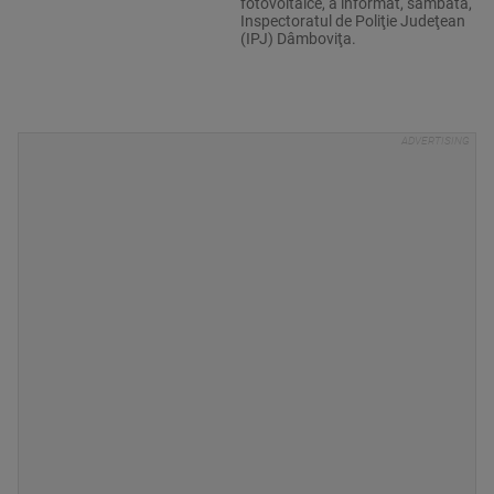
fotovoltaice, a informat, sâmbătă,
Inspectoratul de Poliţie Judeţean
(IPJ) Dâmboviţa.