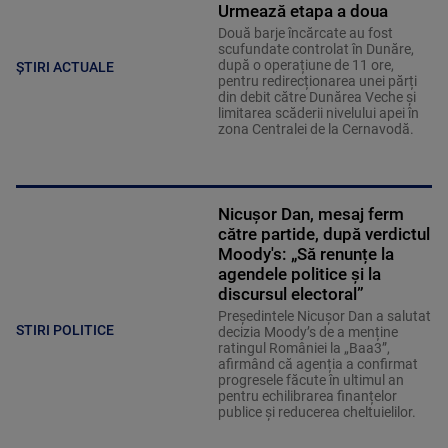
Urmează etapa a doua
Două barje încărcate au fost
scufundate controlat în Dunăre,
după o operațiune de 11 ore,
ȘTIRI ACTUALE
pentru redirecționarea unei părți
din debit către Dunărea Veche și
limitarea scăderii nivelului apei în
zona Centralei de la Cernavodă.
Nicușor Dan, mesaj ferm
către partide, după verdictul
Moody's: „Să renunțe la
agendele politice şi la
discursul electoral”
Președintele Nicușor Dan a salutat
STIRI POLITICE
decizia Moody’s de a menține
ratingul României la „Baa3”,
afirmând că agenția a confirmat
progresele făcute în ultimul an
pentru echilibrarea finanțelor
publice și reducerea cheltuielilor.