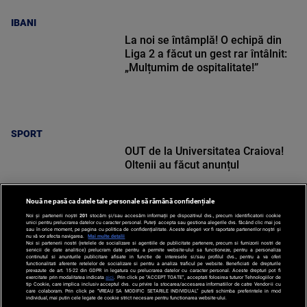
IBANI
La noi se întâmplă! O echipă din
Liga 2 a făcut un gest rar întâlnit:
„Mulțumim de ospitalitate!”
SPORT
OUT de la Universitatea Craiova!
Oltenii au făcut anunțul
Nouă ne pasă ca datele tale personale să rămână confidențiale
Noi și partenerii noștri
201
stocăm și/sau accesăm informații pe dispozitivul dvs., precum identificatorii cookie
unici pentru prelucrarea datelor cu caracter personal. Puteți accepta sau gestiona alegerile dvs. făcând clic mai jos
sau în orice moment, pe pagina cu politica de confidențialitate. Aceste alegeri vor fi raportate partenerilor noștri și
nu vă vor afecta navigarea.
Mai multe detalii
SPORT
Noi si partenerii nostri (retelele de socializare si agentiile de publicitate partenere, precum si furnizorii nostri de
servicii de date analitice) prelucram date pentru a permite website-ului sa functioneze, pentru a personaliza
continutul si anunturile publicitare afisate in functie de interesele si/sau profilul dvs., pentru a va oferi
functionalitati aferente retelelor de socializare si pentru a analiza traficul pe website. Beneficiati de drepturile
prevazute de art. 15-22 din GDPR in legatura cu prelucrarea datelor cu caracter personal. Aceste drepturi pot fi
exercitate prin modalitatea indicata
aici
. Prin click pe “ACCEPT TOATE”, acceptati folosirea tuturor Tehnologiilor de
tip Cookie, care implica inclusiv acceptul dvs. cu privire la stocarea/accesarea informatiilor de catre Vendor-ii cu
care colaboram. Prin click pe “VREAU SA MODIFIC SETARILE INDIVIDUAL” puteti schimba preferintele in mod
individual, mai putin cele legate de cookie strict necesare pentru functionarea website-ului.