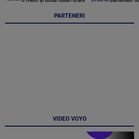
3 metri și două fusuri orare
oamenilor nu
PARTENERI
VIDEO VOYO