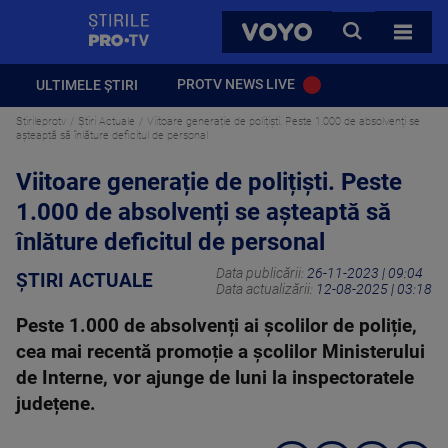
StirilePROTV
CAUTA
VOYO
TOATE 
PROTV NEWS LIVE
ULTIMELE ȘTIRI
Stirileprotv
Știri Actuale
Viitoare generație de polițiști. Peste 1.000 de absolvenți se
așteaptă să înlăture deficitul de personal
Viitoare generație de polițiști. Peste
1.000 de absolvenți se așteaptă să
înlăture deficitul de personal
Data publicării:
26-11-2023 | 09:04
ȘTIRI ACTUALE
Data actualizării:
12-08-2025 | 03:18
Peste 1.000 de absolvenți ai școlilor de poliție,
cea mai recentă promoție a școlilor Ministerului
de Interne, vor ajunge de luni la inspectoratele
județene.