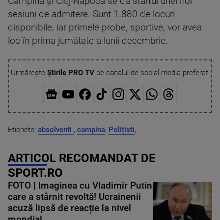
Câmpina și Cluj-Napoca se dă startul unei noi
sesiuni de admitere. Sunt 1.880 de locuri
disponibile, iar primele probe, sportive, vor avea
loc în prima jumătate a lunii decembrie.
Urmărește
Știrile PRO TV
pe canalul de social media preferat:
Etichete:
absolventi
,
campina
,
Polițiști
,
ARTICOL RECOMANDAT DE
SPORT.RO
FOTO | Imaginea cu Vladimir Putin
care a stârnit revoltă! Ucrainenii
acuză lipsă de reacție la nivel
mondial