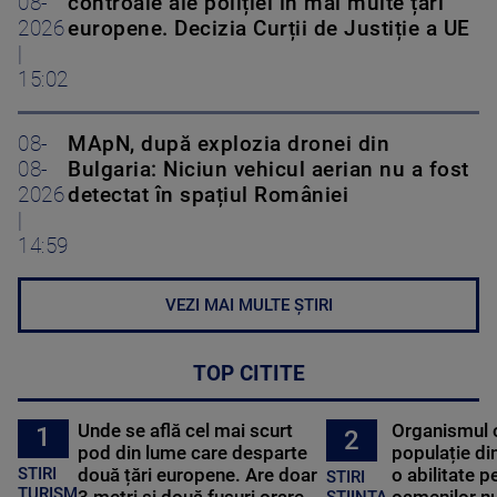
08-
controale ale poliției în mai multe țări
2026
europene. Decizia Curții de Justiție a UE
|
15:02
08-
MApN, după explozia dronei din
08-
Bulgaria: Niciun vehicul aerian nu a fost
2026
detectat în spațiul României
|
14:59
VEZI MAI MULTE ȘTIRI
TOP CITITE
Unde se află cel mai scurt
Organismul 
1
2
pod din lume care desparte
populație di
STIRI
două țări europene. Are doar
o abilitate p
STIRI
TURISM
STIINTA