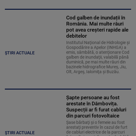
Cod galben de inundații în
România. Mai multe râuri
pot avea creșteri rapide ale
debitelor
Institutul Naţional de Hidrologie şi
Gospodărire a Apelor (INHGA) a
emis, sâmbătă, o atenţionare Cod
ȘTIRI ACTUALE
galben de inundaţii, valabilă până
duminică, pe mai multe râuri din
bazinele hidrografice Mureş, Jiu,
Olt, Argeş, Ialomiţa şi Buzău.
Șapte persoane au fost
arestate în Dâmbovița.
Suspecții ar fi furat cabluri
din parcuri fotovoltaice
Şase bărbaţi şi o femeie au fost
arestaţi preventiv în cazul de furt
de cabluri electrice de la parcuri
ȘTIRI ACTUALE