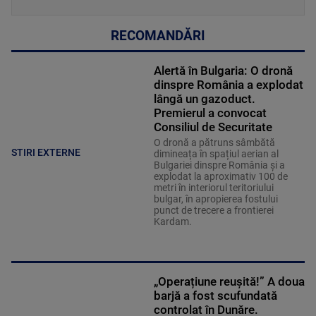
RECOMANDĂRI
Alertă în Bulgaria: O dronă
dinspre România a explodat
lângă un gazoduct.
Premierul a convocat
Consiliul de Securitate
O dronă a pătruns sâmbătă
STIRI EXTERNE
dimineața în spațiul aerian al
Bulgariei dinspre România și a
explodat la aproximativ 100 de
metri în interiorul teritoriului
bulgar, în apropierea fostului
punct de trecere a frontierei
Kardam.
„Operațiune reușită!” A doua
barjă a fost scufundată
controlat în Dunăre.