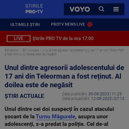
StirilePROTV
CAUTA
VOYO
TOATE 
PROTV NEWS LIVE
ULTIMELE ȘTIRI
LIVE
Știrile PRO TV de la ora 17:00
Stirileprotv
Știri Actuale
Unul dintre agresorii adolescentului de 17 ani din Teleorman
a fost reținut. Al doilea este de negăsit
Unul dintre agresorii adolescentului de
17 ani din Teleorman a fost reținut. Al
doilea este de negăsit
Data publicării:
30-06-2023 | 11:25
ȘTIRI ACTUALE
Data actualizării:
12-08-2025 | 07:15
Unul dintre cei doi suspecți în cazul atacului
șocant de la
Turnu Măgurele
, asupra unor
adolescenți, s-a predat la poliție. Cel de-al