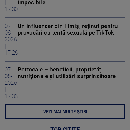
|
imposibile
17:30
07-
Un influencer din Timiș, reținut pentru
08-
provocări cu tentă sexuală pe TikTok
2026
|
17:26
07-
Portocale – beneficii, proprietăți
08-
nutriționale și utilizări surprinzătoare
2026
|
17:03
VEZI MAI MULTE ȘTIRI
TOP CITITE