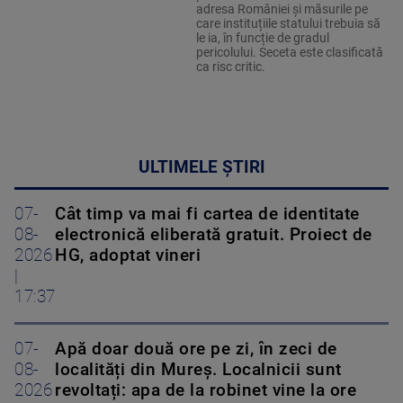
adresa României și măsurile pe
care instituțiile statului trebuia să
le ia, în funcție de gradul
pericolului. Seceta este clasificată
ca risc critic.
ULTIMELE ȘTIRI
07-
Cât timp va mai fi cartea de identitate
08-
electronică eliberată gratuit. Proiect de
2026
HG, adoptat vineri
|
17:37
07-
Apă doar două ore pe zi, în zeci de
08-
localități din Mureș. Localnicii sunt
2026
revoltați: apa de la robinet vine la ore