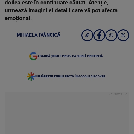
doilea este în continuare căutat. Atenție,
urmează imagini și detalii care vă pot afecta
emoțional!
MIHAELA IVĂNCICĂ
ADAUGĂ ȘTIRILE PROTV CA SURSĂ PREFERATĂ
URMĂREȘTE ȘTIRILE PROTV ÎN GOOGLE DISCOVER