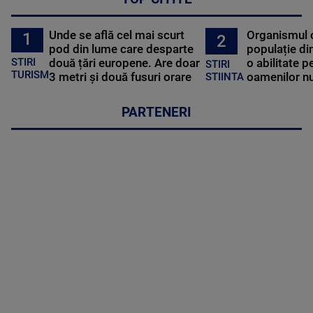
Unde se află cel mai scurt
Organismul 
1
2
pod din lume care desparte
populație di
STIRI
două țări europene. Are doar
o abilitate p
STIRI
TURISM
3 metri și două fusuri orare
oamenilor nu
STIINTA
PARTENERI