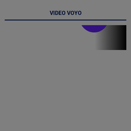
VIDEO VOYO
Stirile PRO TV
Stirile PRO
TV # 13.00 -
07 August
2026
MAI
MULTE
DETALII