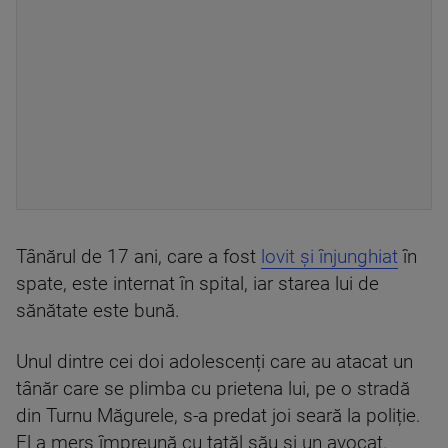
Tânărul de 17 ani, care a fost
lovit și înjunghiat
în
spate, este internat în spital, iar starea lui de
sănătate este bună.
Unul dintre cei doi adolescenți care au atacat un
tânăr care se plimba cu prietena lui, pe o stradă
din Turnu Măgurele, s-a predat joi seară la poliție.
El a mers împreună cu tatăl său și un avocat.