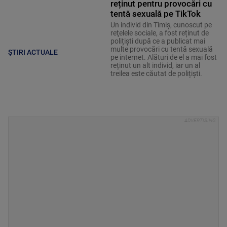
reținut pentru provocări cu
tentă sexuală pe TikTok
Un individ din Timiș, cunoscut pe
reţelele sociale, a fost reținut de
polițiști după ce a publicat mai
multe provocări cu tentă sexuală
ȘTIRI ACTUALE
pe internet. Alături de el a mai fost
reținut un alt individ, iar un al
treilea este căutat de polițiști.