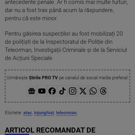
antecedente penale. Ar fi comis mai multe furturi,
dar nu a fost tras până acum la răspundere,
pentru că este minor.
Pentru găsirea suspecților au fost mobilizați 20
de polițiști de la Inspectoratul de Poliție din
Teleorman, Investigații Criminale și de la Serviciul
de Acțiuni Speciale.
Urmărește
Știrile PRO TV
pe canalul de social media preferat:
Etichete:
atac
,
injunghiat
,
teleorman
,
ARTICOL RECOMANDAT DE