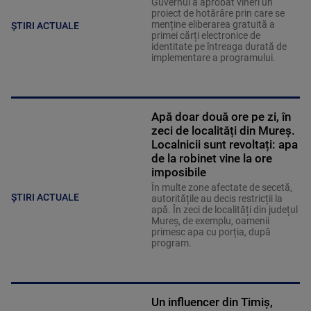
Guvernul a aprobat vineri un
proiect de hotărâre prin care se
menține eliberarea gratuită a
ȘTIRI ACTUALE
primei cărți electronice de
identitate pe întreaga durată de
implementare a programului.
Apă doar două ore pe zi, în
zeci de localități din Mureș.
Localnicii sunt revoltați: apa
de la robinet vine la ore
imposibile
În multe zone afectate de secetă,
ȘTIRI ACTUALE
autoritățile au decis restricții la
apă. În zeci de localități din județul
Mureș, de exemplu, oamenii
primesc apa cu porția, după
program.
Un influencer din Timiș,