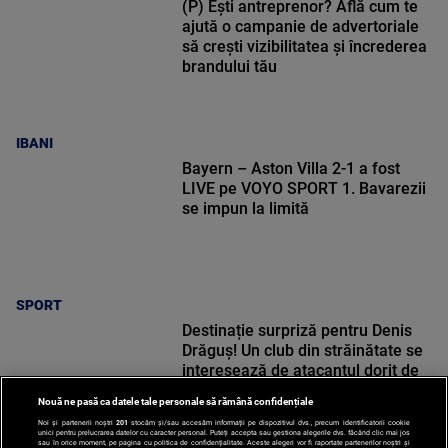
(P) Ești antreprenor? Află cum te
ajută o campanie de advertoriale
să crești vizibilitatea și încrederea
brandului tău
IBANI
Bayern – Aston Villa 2-1 a fost
LIVE pe VOYO SPORT 1. Bavarezii
se impun la limită
SPORT
Destinație surpriză pentru Denis
Drăguș! Un club din străinătate se
interesează de atacantul dorit de
Gigi Becali la FCSB
Nouă ne pasă ca datele tale personale să rămână confidențiale
Noi și partenerii noștri
201
stocăm și/sau accesăm informații pe dispozitivul dvs., precum identificatorii cookie
unici pentru prelucrarea datelor cu caracter personal. Puteți accepta sau gestiona alegerile dvs. făcând clic mai jos
sau în orice moment, pe pagina cu politica de confidențialitate. Aceste alegeri vor fi raportate partenerilor noștri și