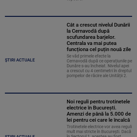
Cât a crescut nivelul Dunării
la Cernavodă după
scufundarea barjelor.
Centrala va mai putea
funcționa cel puțin nouă zile
Se văd primele efecte la
ȘTIRI ACTUALE
Cernavodă după ce operațiunile pe
Dunăre s-au încheiat. Nivelul apei
a crescut cu 4 centimetri în dreptul
pompelor de răcire ale Unității 2.
Noi reguli pentru trotinetele
electrice în București.
Amenzi de până la 5.000 de
lei pentru cei care le încalcă
Trotinetele electrice vor avea reguli
mult mai stricte în București. Dacă
în Sectorul 1, acestea au fost
ȘTIRI ACTUALE