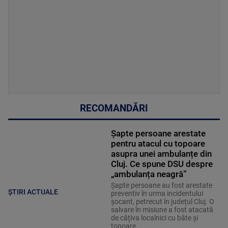
RECOMANDĂRI
Șapte persoane arestate
pentru atacul cu topoare
asupra unei ambulanțe din
Cluj. Ce spune DSU despre
„ambulanța neagră”
Șapte persoane au fost arestate
ȘTIRI ACTUALE
preventiv în urma incidentului
șocant, petrecut în județul Cluj. O
salvare în misiune a fost atacată
de câțiva localnici cu bâte și
topoare.