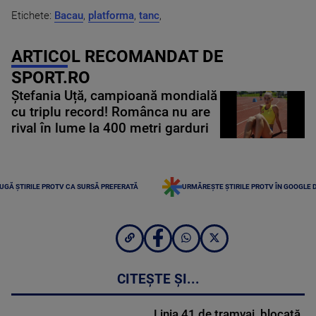
Etichete:
Bacau
,
platforma
,
tanc
,
ARTICOL RECOMANDAT DE
SPORT.RO
Ștefania Uță, campioană mondială
cu triplu record! Românca nu are
rival în lume la 400 metri garduri
UGĂ ȘTIRILE PROTV CA SURSĂ PREFERATĂ
URMĂREȘTE ȘTIRILE PROTV ÎN GOOGLE 
CITEȘTE ȘI...
Linia 41 de tramvai, blocată