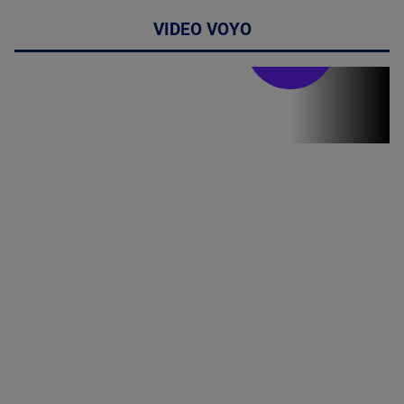
VIDEO VOYO
Stirile PRO TV
Stirile PRO
TV # 19.00 -
09 August
2026
MAI
MULTE
DETALII