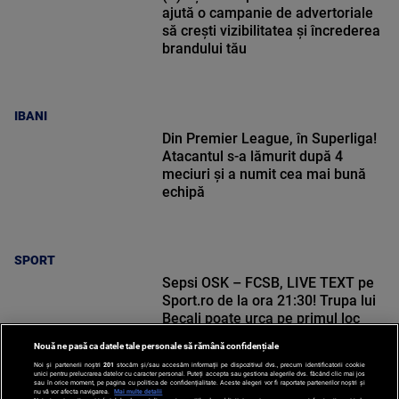
ajută o campanie de advertoriale
să crești vizibilitatea și încrederea
brandului tău
IBANI
Din Premier League, în Superliga!
Atacantul s-a lămurit după 4
meciuri și a numit cea mai bună
echipă
SPORT
Sepsi OSK – FCSB, LIVE TEXT pe
Sport.ro de la ora 21:30! Trupa lui
Becali poate urca pe primul loc
Nouă ne pasă ca datele tale personale să rămână confidențiale
Noi și partenerii noștri
201
stocăm și/sau accesăm informații pe dispozitivul dvs., precum identificatorii cookie
unici pentru prelucrarea datelor cu caracter personal. Puteți accepta sau gestiona alegerile dvs. făcând clic mai jos
sau în orice moment, pe pagina cu politica de confidențialitate. Aceste alegeri vor fi raportate partenerilor noștri și
nu vă vor afecta navigarea.
Mai multe detalii