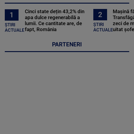
Cinci state dețin 43,2% din
Mașină f
2
1
apa dulce regenerabilă a
Transfăgă
lumii. Ce cantitate are, de
zeci de m
ȘTIRI
ȘTIRI
fapt, România
uitat șof
ACTUALE
ACTUALE
PARTENERI