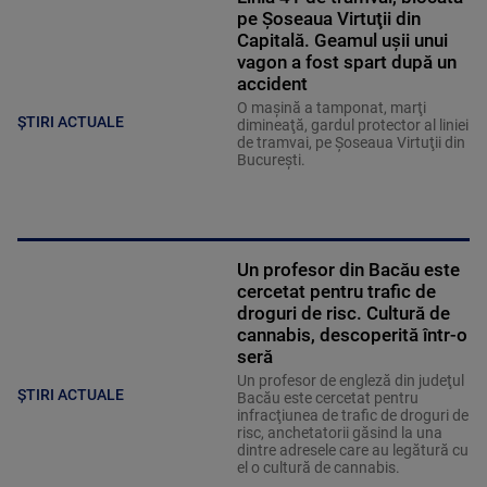
pe Şoseaua Virtuţii din
Capitală. Geamul ușii unui
vagon a fost spart după un
accident
O maşină a tamponat, marţi
ȘTIRI ACTUALE
dimineaţă, gardul protector al liniei
de tramvai, pe Şoseaua Virtuţii din
Bucureşti.
Un profesor din Bacău este
cercetat pentru trafic de
droguri de risc. Cultură de
cannabis, descoperită într-o
seră
Un profesor de engleză din judeţul
ȘTIRI ACTUALE
Bacău este cercetat pentru
infracţiunea de trafic de droguri de
risc, anchetatorii găsind la una
dintre adresele care au legătură cu
el o cultură de cannabis.