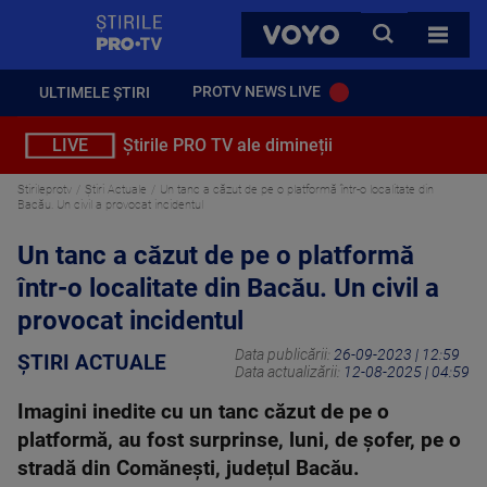
StirilePROTV
CAUTA
VOYO
TOATE 
PROTV NEWS LIVE
ULTIMELE ȘTIRI
LIVE
Știrile PRO TV ale dimineții
Stirileprotv
Știri Actuale
Un tanc a căzut de pe o platformă într-o localitate din
Bacău. Un civil a provocat incidentul
Un tanc a căzut de pe o platformă
într-o localitate din Bacău. Un civil a
provocat incidentul
Data publicării:
26-09-2023 | 12:59
ȘTIRI ACTUALE
Data actualizării:
12-08-2025 | 04:59
Imagini inedite cu un tanc căzut de pe o
platformă, au fost surprinse, luni, de șofer, pe o
stradă din Comănești, județul Bacău.