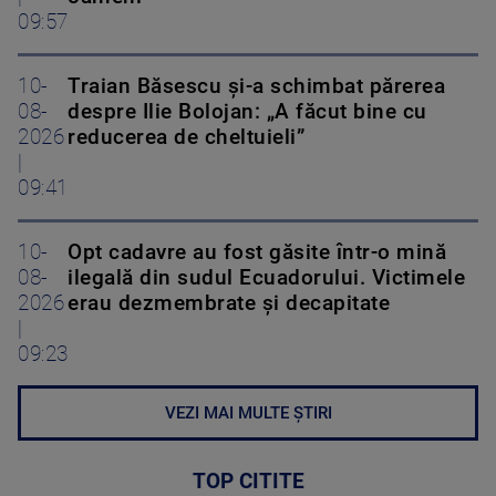
09:57
10-
Traian Băsescu și-a schimbat părerea
08-
despre Ilie Bolojan: „A făcut bine cu
2026
reducerea de cheltuieli”
|
09:41
10-
Opt cadavre au fost găsite într-o mină
08-
ilegală din sudul Ecuadorului. Victimele
2026
erau dezmembrate și decapitate
|
09:23
VEZI MAI MULTE ȘTIRI
TOP CITITE