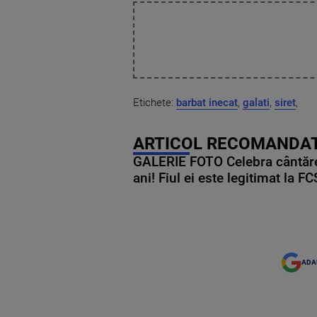
Etichete:
barbat inecat
,
galati
,
siret
,
ARTICOL RECOMANDAT
GALERIE FOTO Celebra cântăre
ani! Fiul ei este legitimat la F
ADA