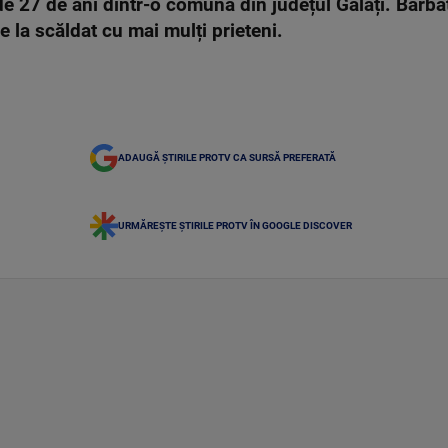
de 27 de ani dintr-o comună din județul Galați. Bărbat
e la scăldat cu mai mulți prieteni.
ADAUGĂ ȘTIRILE PROTV CA SURSĂ PREFERATĂ
URMĂREȘTE ȘTIRILE PROTV ÎN GOOGLE DISCOVER