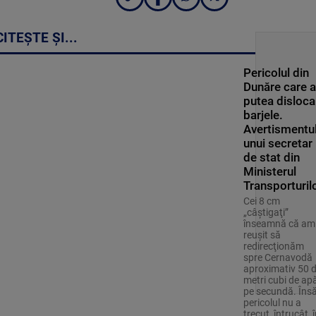
CITEȘTE ȘI...
Pericolul din
Dunăre care a
putea disloca
barjele.
Avertismentu
unui secretar
de stat din
Ministerul
Transporturil
Cei 8 cm
„câştigaţi”
înseamnă că am
reuşit să
redirecţionăm
spre Cernavodă
aproximativ 50 
metri cubi de ap
pe secundă. Îns
pericolul nu a
trecut, întrucât, 