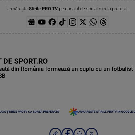
Urmărește
Știrile PRO TV
pe canalul de social media preferat:
 DE SPORT.RO
ață din România formează un cuplu cu un fotbalist 
CSB
UGĂ ȘTIRILE PROTV CA SURSĂ PREFERATĂ
URMĂREȘTE ȘTIRILE PROTV ÎN GOOGLE 