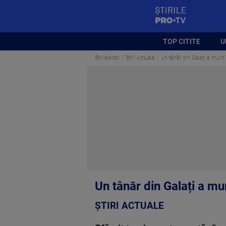
StirilePROTV
TOP CITITE
U
Stirileprotv
Știri Actuale
Un tânăr din Galați a murit
Un tânăr din Galați a mu
ȘTIRI ACTUALE