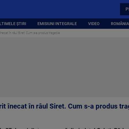
P
LTIMELE ȘTIRI
EMISIUNI INTEGRALE
VIDEO
ROMÂNIA,
 înecat în râul Siret. Cum s-a produs tragedia
rit înecat în râul Siret. Cum s-a produs tr