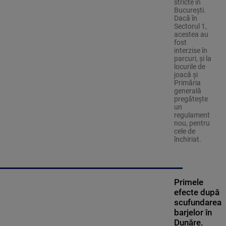
stricte în
București.
Dacă în
Sectorul 1,
acestea au
fost
interzise în
parcuri, și la
locurile de
joacă și
Primăria
generală
pregătește
un
regulament
nou, pentru
cele de
închiriat.
Primele
efecte după
scufundarea
barjelor în
Dunăre.