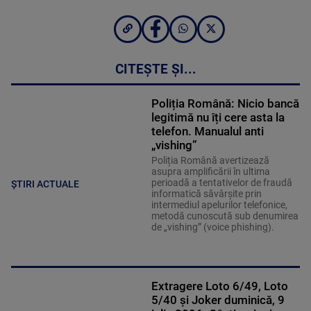
CITEȘTE ȘI...
Poliția Română: Nicio bancă
legitimă nu îți cere asta la
telefon. Manualul anti
„vishing”
Poliția Română avertizează
asupra amplificării în ultima
perioadă a tentativelor de fraudă
ȘTIRI ACTUALE
informatică săvârșite prin
intermediul apelurilor telefonice,
metodă cunoscută sub denumirea
de „vishing” (voice phishing).
Extragere Loto 6/49, Loto
5/40 și Joker duminică, 9