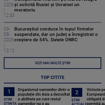
2026
și solicită Rusiei și Ucrainei un
|
moratoriu
12:33
09-
Bucureștiul conduce în topul firmelor
08-
suspendate, dar un județ a înregistrat o
2026
creștere de 54%. Datele ONRC
|
12:12
VEZI MAI MULTE ȘTIRI
TOP CITITE
Organismul oamenilor dintr-o
Victorie p
1
2
populație din Asia a dezvoltat
Europeană
o abilitate pe care restul
obligată d
STIRI
ȘTIRI
oamenilor nu o au
permită au
STIINTA
ACTUALE