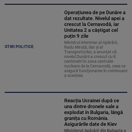
Operațiunea de pe Dunăre a
dat rezultate. Nivelul apei a
crescut la Cernavodă, iar
Unitatea 2 a câștigat cel
puțin 9 zile
Ministrul interimar al Apărării,
STIRI POLITICE
Radu Miruţă, dar şi al
Transporturilor, a anunţat că
nivelul Dunării a crescut cu 8
centimetri în zona centralei
nucleare de la Cernavodă, ceea ce
asigură funcţionarea în continuare
a acesteia.
Reacția Ucrainei după ce
una dintre dronele sale a
explodat în Bulgaria, lângă
granița cu România.
Asigurările date de Kiev
Ministerul Apărării din Bulgaria a