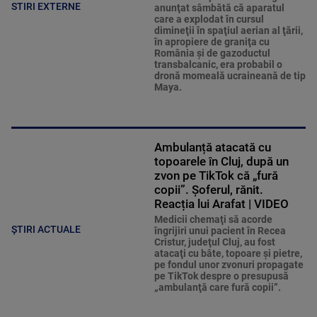
STIRI EXTERNE
anunţat sâmbătă că aparatul
care a explodat în cursul
dimineţii în spaţiul aerian al ţării,
în apropiere de graniţa cu
România şi de gazoductul
transbalcanic, era probabil o
dronă momeală ucraineană de tip
Maya.
Ambulanță atacată cu
topoarele în Cluj, după un
zvon pe TikTok că „fură
copii”. Șoferul, rănit.
Reacția lui Arafat | VIDEO
Medicii chemaţi să acorde
ȘTIRI ACTUALE
îngrijiri unui pacient în Recea
Cristur, judeţul Cluj, au fost
atacaţi cu bâte, topoare şi pietre,
pe fondul unor zvonuri propagate
pe TikTok despre o presupusă
„ambulanţă care fură copii”.