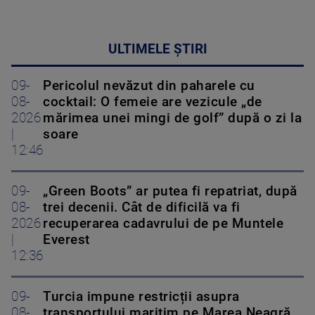
ULTIMELE ȘTIRI
09-
Pericolul nevăzut din paharele cu
08-
cocktail: O femeie are vezicule „de
2026
mărimea unei mingi de golf” după o zi la
|
soare
12:46
09-
„Green Boots” ar putea fi repatriat, după
08-
trei decenii. Cât de dificilă va fi
2026
recuperarea cadavrului de pe Muntele
|
Everest
12:36
09-
Turcia impune restricții asupra
08-
transportului maritim pe Marea Neagră