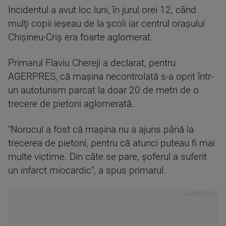
Incidentul a avut loc luni, în jurul orei 12, când
mulţi copii ieşeau de la şcoli iar centrul oraşului
Chişineu-Criş era foarte aglomerat.
Primarul Flaviu Chereji a declarat, pentru
AGERPRES, că maşina necontrolată s-a oprit într-
un autoturism parcat la doar 20 de metri de o
trecere de pietoni aglomerată.
"Norocul a fost că maşina nu a ajuns până la
trecerea de pietoni, pentru că atunci puteau fi mai
multe victime. Din câte se pare, şoferul a suferit
un infarct miocardic", a spus primarul.