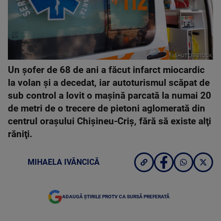
SHUTTERSTOCK
Un şofer de 68 de ani a făcut infarct miocardic
la volan şi a decedat, iar autoturismul scăpat de
sub control a lovit o maşină parcată la numai 20
de metri de o trecere de pietoni aglomerată din
centrul oraşului Chişineu-Criş, fără să existe alţi
răniţi.
MIHAELA IVĂNCICĂ
ADAUGĂ ȘTIRILE PROTV CA SURSĂ PREFERATĂ