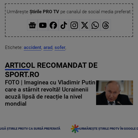
Urmărește
Știrile PRO TV
pe canalul de social media preferat:
Etichete:
accident
,
arad
,
sofer
,
ARTICOL RECOMANDAT DE
SPORT.RO
FOTO | Imaginea cu Vladimir Putin
care a stârnit revoltă! Ucrainenii
acuză lipsă de reacție la nivel
mondial
UGĂ ȘTIRILE PROTV CA SURSĂ PREFERATĂ
URMĂREȘTE ȘTIRILE PROTV ÎN GOOGLE 