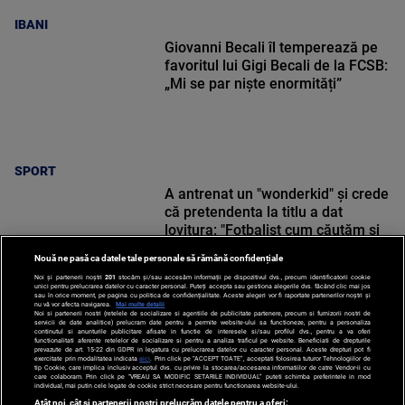
IBANI
Giovanni Becali îl temperează pe
favoritul lui Gigi Becali de la FCSB:
„Mi se par niște enormități”
SPORT
A antrenat un "wonderkid" și crede
că pretendenta la titlu a dat
lovitura: "Fotbalist cum căutăm și
nu găsim!"
Nouă ne pasă ca datele tale personale să rămână confidențiale
Noi și partenerii noștri
201
stocăm și/sau accesăm informații pe dispozitivul dvs., precum identificatorii cookie
unici pentru prelucrarea datelor cu caracter personal. Puteți accepta sau gestiona alegerile dvs. făcând clic mai jos
sau în orice moment, pe pagina cu politica de confidențialitate. Aceste alegeri vor fi raportate partenerilor noștri și
nu vă vor afecta navigarea.
Mai multe detalii
Noi si partenerii nostri (retelele de socializare si agentiile de publicitate partenere, precum si furnizorii nostri de
SPORT
servicii de date analitice) prelucram date pentru a permite website-ului sa functioneze, pentru a personaliza
continutul si anunturile publicitare afisate in functie de interesele si/sau profilul dvs., pentru a va oferi
functionalitati aferente retelelor de socializare si pentru a analiza traficul pe website. Beneficiati de drepturile
prevazute de art. 15-22 din GDPR in legatura cu prelucrarea datelor cu caracter personal. Aceste drepturi pot fi
exercitate prin modalitatea indicata
aici
. Prin click pe “ACCEPT TOATE”, acceptati folosirea tuturor Tehnologiilor de
tip Cookie, care implica inclusiv acceptul dvs. cu privire la stocarea/accesarea informatiilor de catre Vendor-ii cu
care colaboram. Prin click pe “VREAU SA MODIFIC SETARILE INDIVIDUAL” puteti schimba preferintele in mod
individual, mai putin cele legate de cookie strict necesare pentru functionarea website-ului.
Atât noi, cât și partenerii noștri prelucrăm datele pentru a oferi: