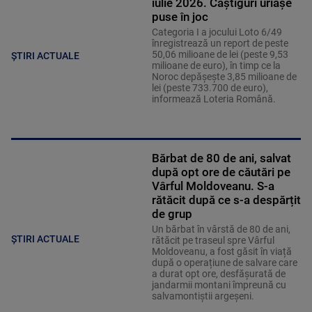
iulie 2026. Câștiguri uriașe
puse în joc
Categoria I a jocului Loto 6/49
înregistrează un report de peste
50,06 milioane de lei (peste 9,53
ȘTIRI ACTUALE
milioane de euro), în timp ce la
Noroc depăşeşte 3,85 milioane de
lei (peste 733.700 de euro),
informează Loteria Română.
Bărbat de 80 de ani, salvat
după opt ore de căutări pe
Vârful Moldoveanu. S-a
rătăcit după ce s-a despărțit
de grup
Un bărbat în vârstă de 80 de ani,
ȘTIRI ACTUALE
rătăcit pe traseul spre Vârful
Moldoveanu, a fost găsit în viață
după o operațiune de salvare care
a durat opt ore, desfășurată de
jandarmii montani împreună cu
salvamontiștii argeșeni.