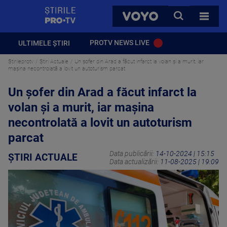
StirilePROTV
CAUTA
VOYO
TOATE 
PROTV NEWS LIVE
ULTIMELE ȘTIRI
Stirileprotv
Știri Actuale
Un şofer din Arad a făcut infarct la volan şi a murit, iar
maşina necontrolată a lovit un autoturism parcat
Un şofer din Arad a făcut infarct la
volan şi a murit, iar maşina
necontrolată a lovit un autoturism
parcat
Data publicării:
14-10-2024 | 15:15
ȘTIRI ACTUALE
Data actualizării:
11-08-2025 | 19:09