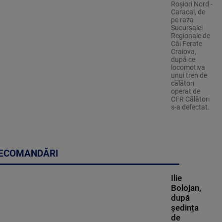
Roşiori Nord -
Caracal, de
pe raza
Sucursalei
Regionale de
Căi Ferate
Craiova,
după ce
locomotiva
unui tren de
călători
operat de
CFR Călători
s-a defectat.
ECOMANDĂRI
Ilie
Bolojan,
după
ședința
de