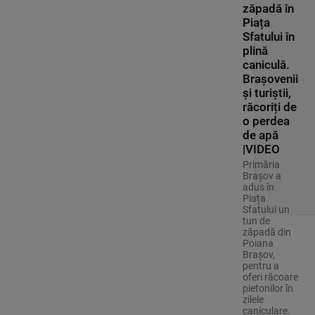
zăpadă în
Piața
Sfatului în
plină
caniculă.
Brașovenii
și turiștii,
răcoriți de
o perdea
de apă
|VIDEO
Primăria
Brașov a
adus în
Piața
Sfatului un
tun de
zăpadă din
Poiana
Brașov,
pentru a
oferi răcoare
pietonilor în
zilele
caniculare.