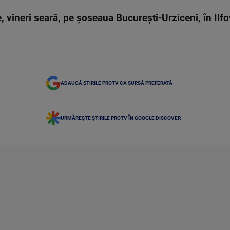
vineri seară, pe șoseaua București-Urziceni, în Ilfov, 
ADAUGĂ ȘTIRILE PROTV CA SURSĂ PREFERATĂ
URMĂREȘTE ȘTIRILE PROTV ÎN GOOGLE DISCOVER