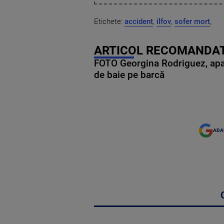
Etichete:
accident
,
ilfov
,
sofer mort
,
ARTICOL RECOMANDAT
FOTO Georgina Rodriguez, apariț
de baie pe barcă
ADA