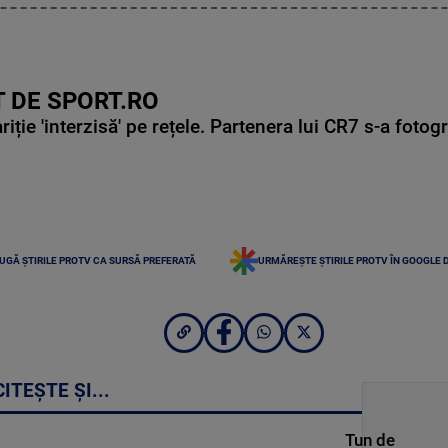
 DE SPORT.RO
ie 'interzisă' pe rețele. Partenera lui CR7 s-a fotog
UGĂ ȘTIRILE PROTV CA SURSĂ PREFERATĂ
URMĂREȘTE ȘTIRILE PROTV ÎN GOOGLE 
CITEȘTE ȘI...
Tun de