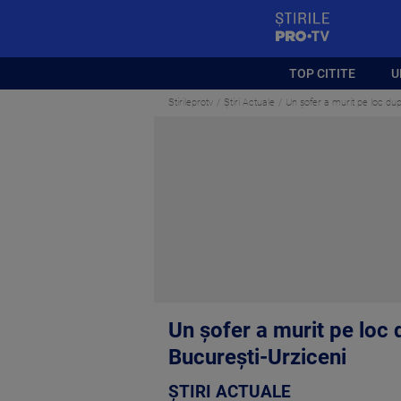
StirilePROTV
TOP CITITE
U
Stirileprotv
Știri Actuale
Un șofer a murit pe loc după
Un șofer a murit pe loc d
București-Urziceni
ȘTIRI ACTUALE