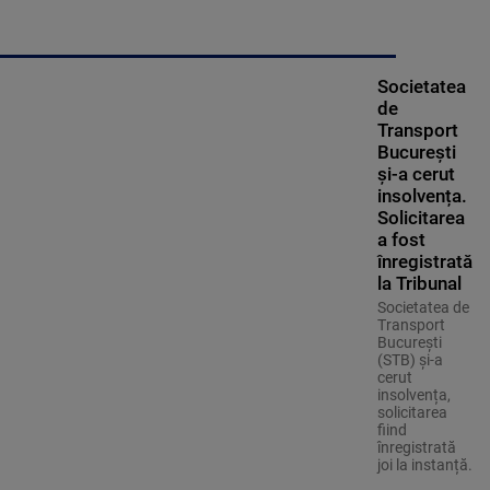
Societatea
de
Transport
București
și-a cerut
insolvența.
Solicitarea
a fost
înregistrată
la Tribunal
Societatea de
Transport
București
(STB) și-a
cerut
insolvența,
solicitarea
fiind
înregistrată
joi la instanță.