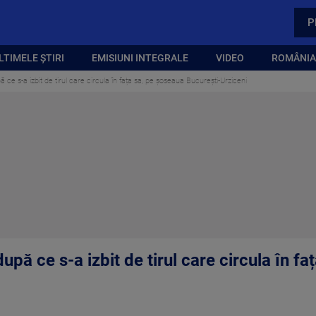
P
LTIMELE ȘTIRI
EMISIUNI INTEGRALE
VIDEO
ROMÂNIA,
 ce s-a izbit de tirul care circula în fața sa, pe șoseaua București-Urziceni
upă ce s-a izbit de tirul care circula în f