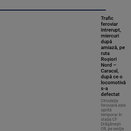
Trafic
feroviar
întrerupt,
miercuri
după
amiază, pe
ruta
Roşiori
Nord –
Caracal,
după ce o
locomotivă
s-a
defectat
Circulaţia
feroviară este
oprită
temporar în
staţia CF
Drăgăneşti
Olt, pe secţia