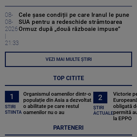
08-
Cele șase condiții pe care Iranul le pune
08-
SUA pentru a redeschide strâmtoarea
2026
Ormuz după „două războaie impuse”
|
21:33
VEZI MAI MULTE ȘTIRI
TOP CITITE
Organismul oamenilor dintr-o
Victorie p
1
2
populație din Asia a dezvoltat
Europeană
o abilitate pe care restul
obligată d
STIRI
ȘTIRI
oamenilor nu o au
permită au
STIINTA
ACTUALE
la EPPO
PARTENERI