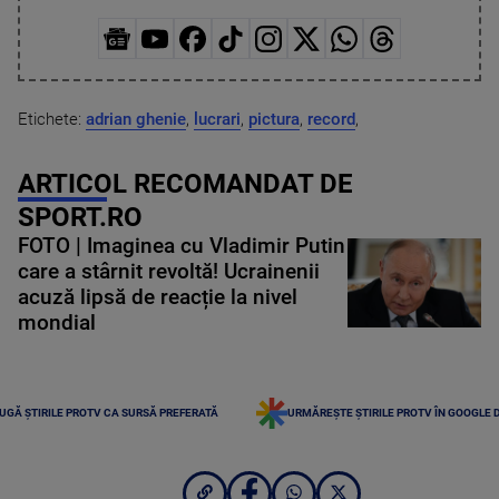
Etichete:
adrian ghenie
,
lucrari
,
pictura
,
record
,
ARTICOL RECOMANDAT DE
SPORT.RO
FOTO | Imaginea cu Vladimir Putin
care a stârnit revoltă! Ucrainenii
acuză lipsă de reacție la nivel
mondial
UGĂ ȘTIRILE PROTV CA SURSĂ PREFERATĂ
URMĂREȘTE ȘTIRILE PROTV ÎN GOOGLE 