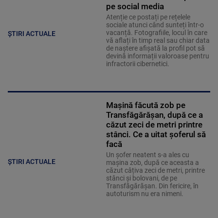
pe social media
Atenție ce postați pe rețelele
sociale atunci când sunteți într-o
vacanță. Fotografiile, locul în care
ȘTIRI ACTUALE
vă aflați în timp real sau chiar data
de naștere afișată la profil pot să
devină informații valoroase pentru
infractorii cibernetici.
Mașină făcută zob pe
Transfăgărășan, după ce a
căzut zeci de metri printre
stânci. Ce a uitat șoferul să
facă
Un șofer neatent s-a ales cu
ȘTIRI ACTUALE
mașina zob, după ce aceasta a
căzut câțiva zeci de metri, printre
stânci și bolovani, de pe
Transfăgărășan. Din fericire, în
autoturism nu era nimeni.