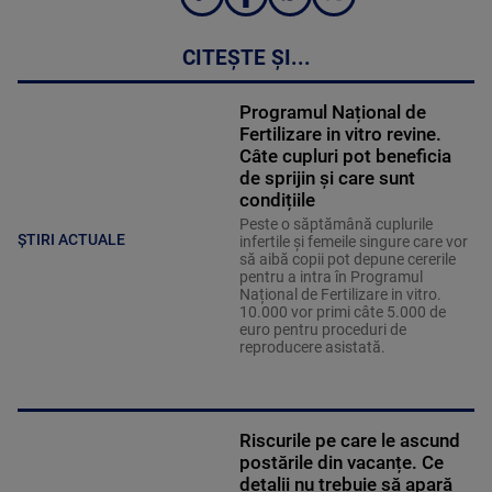
CITEȘTE ȘI...
Programul Național de
Fertilizare in vitro revine.
Câte cupluri pot beneficia
de sprijin și care sunt
condițiile
Peste o săptămână cuplurile
ȘTIRI ACTUALE
infertile și femeile singure care vor
să aibă copii pot depune cererile
pentru a intra în Programul
Național de Fertilizare in vitro.
10.000 vor primi câte 5.000 de
euro pentru proceduri de
reproducere asistată.
Riscurile pe care le ascund
postările din vacanțe. Ce
detalii nu trebuie să apară