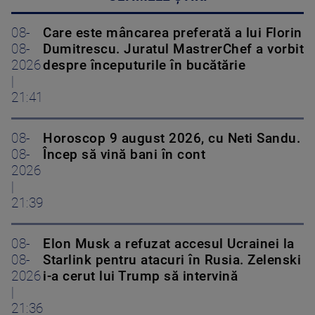
08-
Care este mâncarea preferată a lui Florin
08-
Dumitrescu. Juratul MastrerChef a vorbit
2026
despre începuturile în bucătărie
|
21:41
08-
Horoscop 9 august 2026, cu Neti Sandu.
08-
Încep să vină bani în cont
2026
|
21:39
08-
Elon Musk a refuzat accesul Ucrainei la
08-
Starlink pentru atacuri în Rusia. Zelenski
2026
i-a cerut lui Trump să intervină
|
21:36