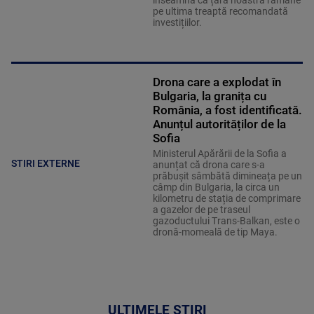
înseamnă că țara noastră rămâne
pe ultima treaptă recomandată
investițiilor.
Drona care a explodat în
Bulgaria, la granița cu
România, a fost identificată.
Anunțul autorităților de la
Sofia
Ministerul Apărării de la Sofia a
STIRI EXTERNE
anunțat că drona care s-a
prăbușit sâmbătă dimineața pe un
câmp din Bulgaria, la circa un
kilometru de stația de comprimare
a gazelor de pe traseul
gazoductului Trans-Balkan, este o
dronă-momeală de tip Maya.
ULTIMELE ȘTIRI