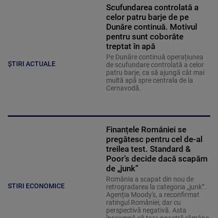
Scufundarea controlată a
celor patru barje de pe
Dunăre continuă. Motivul
pentru sunt coborâte
treptat în apă
Pe Dunăre continuă operațiunea
ȘTIRI ACTUALE
de scufundare controlată a celor
patru barje, ca să ajungă cât mai
multă apă spre centrala de la
Cernavodă.
Finanțele României se
pregătesc pentru cel de-al
treilea test. Standard &
Poor’s decide dacă scapăm
de „junk”
România a scapat din nou de
STIRI ECONOMICE
retrogradarea la categoria „junk”.
Agenția Moody's, a reconfirmat
ratingul României, dar cu
perspectivă negativă. Asta