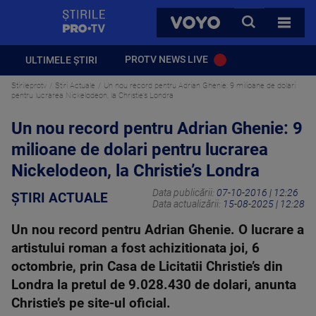
StirilePROTV
CAUTA
VOYO
TOATE 
PROTV NEWS LIVE
ULTIMELE ȘTIRI
Stirileprotv
Știri Actuale
Un nou record pentru Adrian Ghenie: 9 milioane de dolari
pentru lucrarea Nickelodeon, la Christie’s Londra
Un nou record pentru Adrian Ghenie: 9
milioane de dolari pentru lucrarea
Nickelodeon, la Christie’s Londra
Data publicării:
07-10-2016 | 12:26
ȘTIRI ACTUALE
Data actualizării:
15-08-2025 | 12:28
Un nou record pentru Adrian Ghenie. O lucrare a
artistului roman a fost achizitionata joi, 6
octombrie, prin Casa de Licitatii Christie’s din
Londra la pretul de 9.028.430 de dolari, anunta
Christie’s pe site-ul oficial.