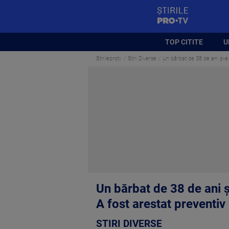
StirilePROTV
TOP CITITE
U
Stirileprotv
Stiri Diverse
Un bărbat de 38 de ani și-a
Un bărbat de 38 de ani ș
A fost arestat preventiv
STIRI DIVERSE