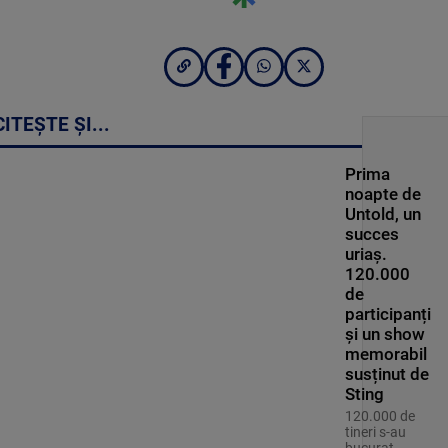
CITEȘTE ȘI...
Prima
noapte de
Untold, un
succes
uriaș.
120.000
de
participanți
și un show
memorabil
susținut de
Sting
120.000 de
tineri s-au
bucurat