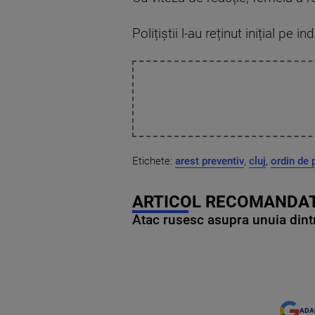
Polițiștii l-au reținut inițial pe
Etichete:
arest preventiv
,
cluj
,
ordin de 
ARTICOL RECOMANDAT
Atac rusesc asupra unuia dintr
ADA