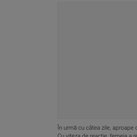
În urmă cu câtea zile, aproape d
Cu viteza de reacție, femeia a r