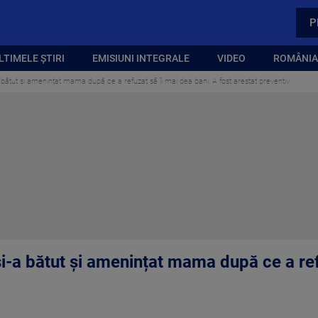
P
LTIMELE ȘTIRI
EMISIUNI INTEGRALE
VIDEO
ROMÂNIA,
 bătut și amenințat mama după ce a refuzat să îi mai dea bani. A fost arestat preventiv
i-a bătut și amenințat mama după ce a ref