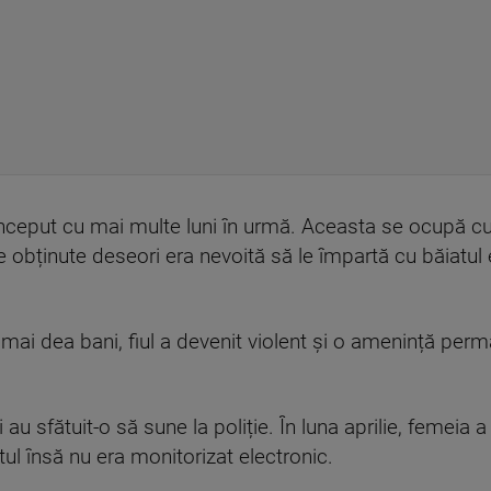
început cu mai multe luni în urmă. Aceasta se ocupă cu
 obținute deseori era nevoită să le împartă cu băiatul e
 mai dea bani, fiul a devenit violent și o amenință pe
i au sfătuit-o să sune la poliție. În luna aprilie, femeia 
tul însă nu era monitorizat electronic.