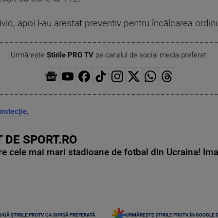
 individ, apoi l-au arestat preventiv pentru încălcarea ordin
Urmărește
Știrile PRO TV
pe canalul de social media preferat:
protecție
,
 DE SPORT.RO
e cele mai mari stadioane de fotbal din Ucraina! Ima
UGĂ ȘTIRILE PROTV CA SURSĂ PREFERATĂ
URMĂREȘTE ȘTIRILE PROTV ÎN GOOGLE 