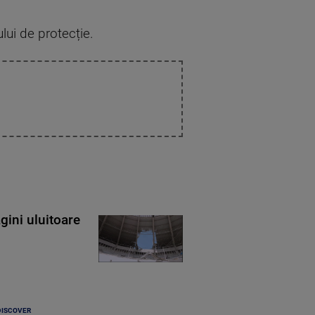
ului de protecție.
gini uluitoare
DISCOVER