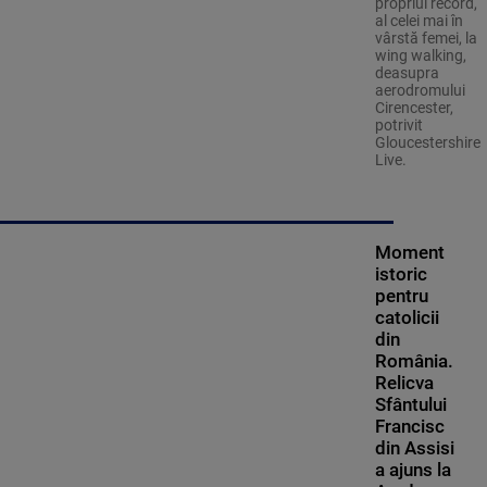
propriul record,
al celei mai în
vârstă femei, la
wing walking,
deasupra
aerodromului
Cirencester,
potrivit
Gloucestershire
Live.
Moment
istoric
pentru
catolicii
din
România.
Relicva
Sfântului
Francisc
din Assisi
a ajuns la