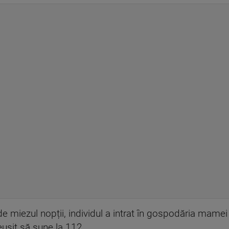
e miezul nopții, individul a intrat în gospodăria mamei 
eușit să sune la 112.