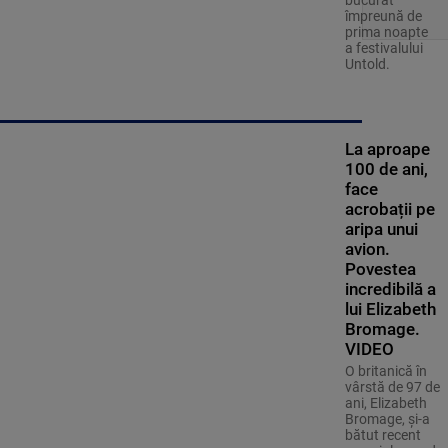
împreună de
prima noapte
a festivalului
Untold.
La aproape
100 de ani,
face
acrobații pe
aripa unui
avion.
Povestea
incredibilă a
lui Elizabeth
Bromage.
VIDEO
O britanică în
vârstă de 97 de
ani, Elizabeth
Bromage, şi-a
bătut recent