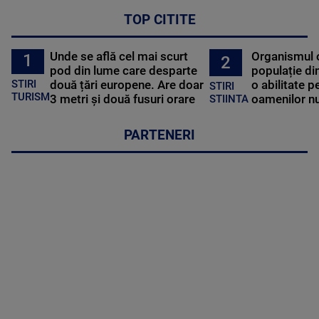
TOP CITITE
Unde se află cel mai scurt
Organismul 
1
2
pod din lume care desparte
populație di
STIRI
două țări europene. Are doar
o abilitate p
STIRI
TURISM
3 metri și două fusuri orare
oamenilor nu
STIINTA
PARTENERI