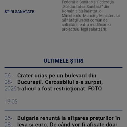
Federaţia Sanitas şi Federaţia
„Solidaritatea Sanitară” din
România au înaintat joi
STIRI SANATATE
Ministerului Muncii şi Ministerului
Sănătăţii un set comun de
solicitări pentru modificarea
proiectului legii salarizării.
ULTIMELE ȘTIRI
06-
Crater uriaș pe un bulevard din
08-
București. Carosabilul s-a surpat,
2026
traficul a fost restricționat. FOTO
|
19:03
06-
Bulgaria renunță la afișarea prețurilor în
08-
leva și euro. De când vor fi afișate doar