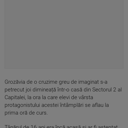
Grozăvia de o cruzime greu de imaginat s-a
petrecut joi dimineață într-o casă din Sectorul 2 al
Capitalei, la ora la care elevi de vârsta
protagonistului acestei întâmplări se aflau la
prima oră de curs.
Tânărul de 16 ani era încă acasă și ar fi așteptat