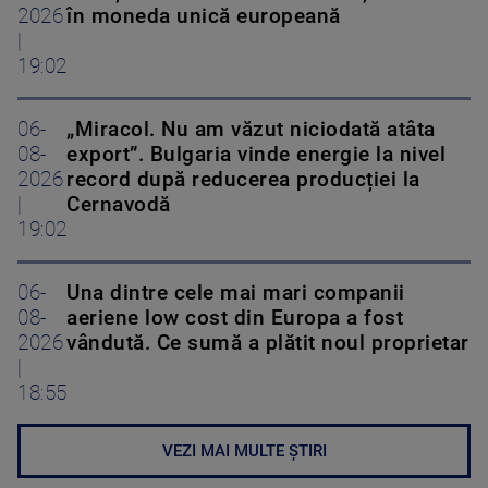
2026
în moneda unică europeană
|
19:02
06-
„Miracol. Nu am văzut niciodată atâta
08-
export”. Bulgaria vinde energie la nivel
2026
record după reducerea producției la
|
Cernavodă
19:02
06-
Una dintre cele mai mari companii
08-
aeriene low cost din Europa a fost
2026
vândută. Ce sumă a plătit noul proprietar
|
18:55
VEZI MAI MULTE ȘTIRI