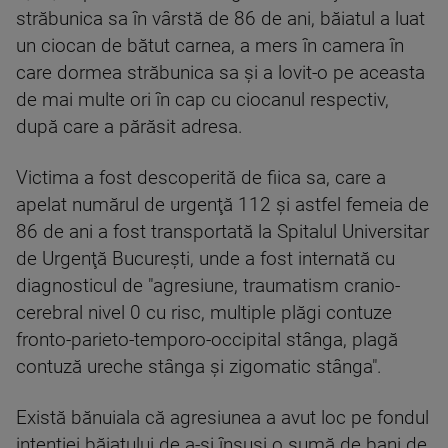
străbunica sa în vârstă de 86 de ani, băiatul a luat
un ciocan de bătut carnea, a mers în camera în
care dormea străbunica sa şi a lovit-o pe aceasta
de mai multe ori în cap cu ciocanul respectiv,
după care a părăsit adresa.
Victima a fost descoperită de fiica sa, care a
apelat numărul de urgenţă 112 şi astfel femeia de
86 de ani a fost transportată la Spitalul Universitar
de Urgenţă Bucureşti, unde a fost internată cu
diagnosticul de "agresiune, traumatism cranio-
cerebral nivel 0 cu risc, multiple plăgi contuze
fronto-parieto-temporo-occipital stânga, plagă
contuză ureche stânga şi zigomatic stânga".
Există bănuiala că agresiunea a avut loc pe fondul
intenţiei băiatului de a-şi însuşi o sumă de bani de