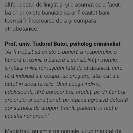
altfel, destul de liniștit și și-a asumat ce a făcut,
ba chiar există bănuiala că ar fi căutat banii
tocmai în încercarea de a-și cumpăra
etnobotanice.
Prof. univ. Tudorel Butoi, psiholog criminalist
:
”
Ar fi trebuit să existe o barieră a respectului, o
barieră a rușinii, o barieră a sensibilității morale,
simțului milei, remușcării față de străbunică, care
fără îndoială s-a ocupat de creștere, atât cât s-a
putut în acea familie. Deci acești indivizi,
adolescenți, fără autocontrol, erodați pe dinăuntrul
creierului și condiționați pe replica agresivă datorită
consumului de droguri, trec la punerea în fapt a
acestei nenorociri
”.
Magistrații au emis pe numele lui un mandat de