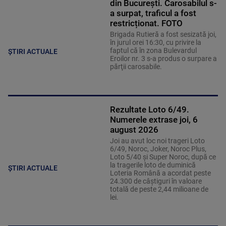
din București. Carosabilul s-
a surpat, traficul a fost
restricționat. FOTO
Brigada Rutieră a fost sesizată joi,
în jurul orei 16:30, cu privire la
faptul că în zona Bulevardul
ȘTIRI ACTUALE
Eroilor nr. 3 s-a produs o surpare a
părţii carosabile.
Rezultate Loto 6/49.
Numerele extrase joi, 6
august 2026
Joi au avut loc noi trageri Loto
6/49, Noroc, Joker, Noroc Plus,
Loto 5/40 şi Super Noroc, după ce
la tragerile loto de duminică
ȘTIRI ACTUALE
Loteria Română a acordat peste
24.300 de câştiguri în valoare
totală de peste 2,44 milioane de
lei.