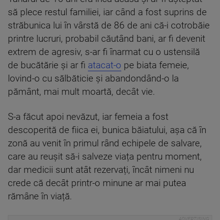
să plece restul familiei, iar când a fost suprins de
străbunica lui în vârstă de 86 de ani că-i cotrobăie
printre lucruri, probabil căutând bani, ar fi devenit
extrem de agresiv, s-ar fi înarmat cu o ustensilă
de bucătărie și ar fi
atacat-o
pe biata femeie,
lovind-o cu sălbăticie și abandondând-o la
pământ, mai mult moartă, decât vie.
S-a făcut apoi nevăzut, iar femeia a fost
descoperită de fiica ei, bunica băiatului, așa că în
zonă au venit în primul rând echipele de salvare,
care au reușit să-i salveze viața pentru moment,
dar medicii sunt atât rezervați, încât nimeni nu
crede că decât printr-o minune ar mai putea
rămâne în viață.