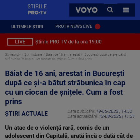
StirilePROTV
CAUTA
VOYO
TOATE 
PROTV NEWS LIVE
ULTIMELE ȘTIRI
LIVE
Știrile PRO TV de la ora 19:00
Stirileprotv
Știri Actuale
Băiat de 16 ani, arestat în București după ce și-a bătut
străbunica în cap cu un ciocan de șnițele. Cum a fost prins
Băiat de 16 ani, arestat în București
după ce și-a bătut străbunica în cap
cu un ciocan de șnițele. Cum a fost
prins
Data publicării:
19-05-2023 | 14:52
ȘTIRI ACTUALE
Data actualizării:
12-08-2025 | 11:31
Un atac de o violență rară, comis de un
adolescent din Capitală, arată încă o dată cât de