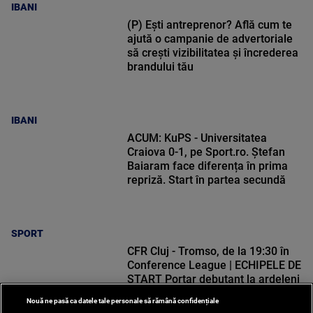
IBANI
(P) Ești antreprenor? Află cum te
ajută o campanie de advertoriale
să crești vizibilitatea și încrederea
brandului tău
IBANI
ACUM: KuPS - Universitatea
Craiova 0-1, pe Sport.ro. Ștefan
Baiaram face diferența în prima
repriză. Start în partea secundă
SPORT
CFR Cluj - Tromso, de la 19:30 în
Conference League | ECHIPELE DE
START Portar debutant la ardeleni
Nouă ne pasă ca datele tale personale să rămână confidențiale