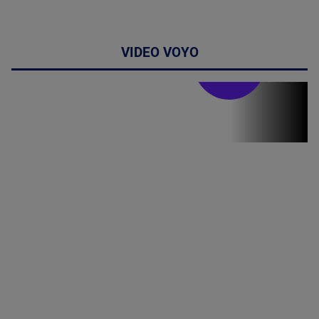
VIDEO VOYO
Stirile PRO TV
Stirile PRO
TV # 13.00 -
06 August
2026
MAI