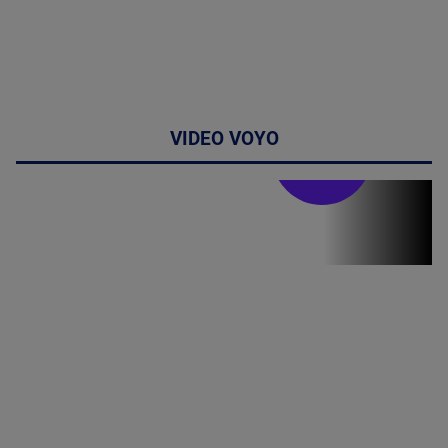
VIDEO VOYO
Stirile PRO TV
Stirile PRO
TV # 19.00 -
8 August
2026