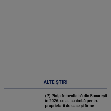
MAI
MULTE
DETALII
30:33
ALTE ȘTIRI
(P) Piața fotovoltaică din București
în 2026: ce se schimbă pentru
proprietarii de case și firme