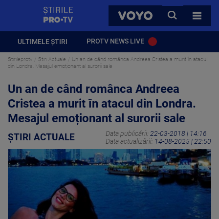
StirilePROTV
CAUTA
VOYO
TOATE 
PROTV NEWS LIVE
ULTIMELE ȘTIRI
Stirileprotv
Știri Actuale
Un an de când românca Andreea Cristea a murit în atacul
din Londra. Mesajul emoționant al surorii sale
Un an de când românca Andreea
Cristea a murit în atacul din Londra.
Mesajul emoționant al surorii sale
Data publicării:
22-03-2018 | 14:16
ȘTIRI ACTUALE
Data actualizării:
14-08-2025 | 22:50