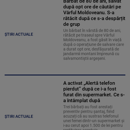
Bărbat de 80 de ani, salvat
după opt ore de căutări pe
Vârful Moldoveanu. S-a
rătăcit după ce s-a despărțit
de grup
Un bărbat în vârstă de 80 de ani,
ȘTIRI ACTUALE
rătăcit pe traseul spre Vârful
Moldoveanu, a fost găsit în viață
după o operațiune de salvare care
a durat opt ore, desfășurată de
jandarmii montani împreună cu
salvamontiștii argeșeni.
A activat „Alertă telefon
pierdut” după ce i-a fost
furat din supermarket. Ce s-
a întâmplat după
Trei bărbați au fost arestați
preventiv pentru șantaj, fiind
acuzați că au sustras telefonul
ȘTIRI ACTUALE
unei femei dintr-un supermarket și
i-au cerut apoi 1.500 de lei pentru
restituirea acestuia.