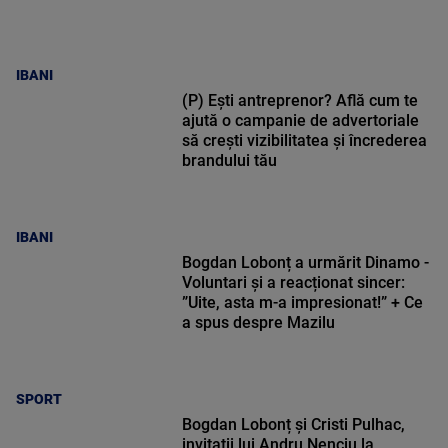
IBANI
(P) Ești antreprenor? Află cum te
ajută o campanie de advertoriale
să crești vizibilitatea și încrederea
brandului tău
IBANI
Bogdan Lobonț a urmărit Dinamo -
Voluntari și a reacționat sincer:
”Uite, asta m-a impresionat!” + Ce
a spus despre Mazilu
SPORT
Bogdan Lobonț și Cristi Pulhac,
invitații lui Andru Nenciu la