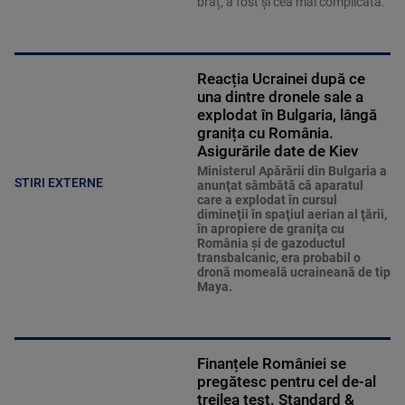
braț, a fost și cea mai complicată.
Reacția Ucrainei după ce
una dintre dronele sale a
explodat în Bulgaria, lângă
granița cu România.
Asigurările date de Kiev
Ministerul Apărării din Bulgaria a
STIRI EXTERNE
anunţat sâmbătă că aparatul
care a explodat în cursul
dimineţii în spaţiul aerian al ţării,
în apropiere de graniţa cu
România şi de gazoductul
transbalcanic, era probabil o
dronă momeală ucraineană de tip
Maya.
Finanțele României se
pregătesc pentru cel de-al
treilea test. Standard &