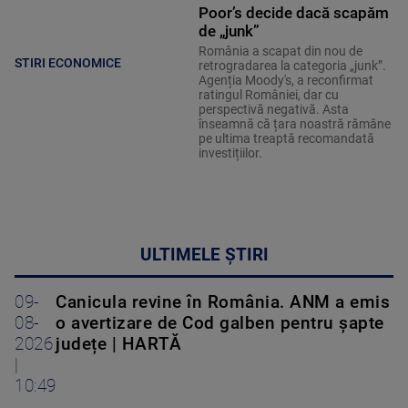
Poor’s decide dacă scapăm
de „junk”
România a scapat din nou de
STIRI ECONOMICE
retrogradarea la categoria „junk”.
Agenția Moody's, a reconfirmat
ratingul României, dar cu
perspectivă negativă. Asta
înseamnă că țara noastră rămâne
pe ultima treaptă recomandată
investițiilor.
ULTIMELE ȘTIRI
09-
Canicula revine în România. ANM a emis
08-
o avertizare de Cod galben pentru șapte
2026
județe | HARTĂ
|
10:49