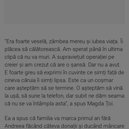
”Era foarte veselă, zâmbea mereu și iubea viața. Îi
plăcea să călătorească. Am sperat până în ultima
clipă că nu va muri. A supraviețuit operației pe
creier și am crezut că are o șansă. Dar nu a avut.
E foarte greu să exprimi în cuvinte ce simți față de
cineva căruia îi simți lipsa. Este ca un coșmar
care așteptăm să se termine. O așteptăm să vină
la ușă, să sune la telefon, dar subit ne dăm seama
că nu se va întâmpla asta”, a spus Magda Țoi.
Ea a spus că familia va marca primul an fără
Andreea făcând câteva donații și ducând mâncare