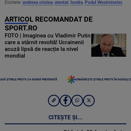
Etichete:
andreea cristea
,
atentat
,
londra
,
Podul Westminster
,
ARTICOL RECOMANDAT DE
SPORT.RO
FOTO | Imaginea cu Vladimir Putin
care a stârnit revoltă! Ucrainenii
acuză lipsă de reacție la nivel
mondial
UGĂ ȘTIRILE PROTV CA SURSĂ PREFERATĂ
URMĂREȘTE ȘTIRILE PROTV ÎN GOOGLE 
CITEȘTE ȘI...