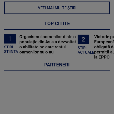
VEZI MAI MULTE ȘTIRI
TOP CITITE
Organismul oamenilor dintr-o
Victorie p
1
2
populație din Asia a dezvoltat
Europeană
o abilitate pe care restul
obligată d
STIRI
ȘTIRI
oamenilor nu o au
permită au
STIINTA
ACTUALE
la EPPO
PARTENERI