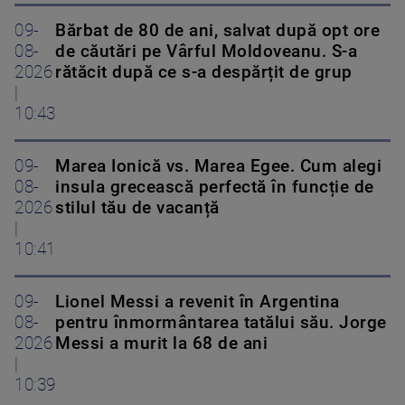
09-
Bărbat de 80 de ani, salvat după opt ore
08-
de căutări pe Vârful Moldoveanu. S-a
2026
rătăcit după ce s-a despărțit de grup
|
10:43
09-
Marea Ionică vs. Marea Egee. Cum alegi
08-
insula grecească perfectă în funcție de
2026
stilul tău de vacanță
|
10:41
09-
Lionel Messi a revenit în Argentina
08-
pentru înmormântarea tatălui său. Jorge
2026
Messi a murit la 68 de ani
|
10:39