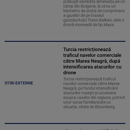
prăbușit sâmbătă dimineața pe un
câmp din Bulgaria, la circa un
kilometru de stația de comprimare
a gazelor de pe traseul
gazoductului Trans-Balkan, este o
dronă-momeală de tip Maya.
Turcia restricționează
traficul navelor comerciale
către Marea Neagră, după
intensificarea atacurilor cu
drone
Turcia restricționează traficul
STIRI EXTERNE
navelor comerciale către Marea
Neagră, pe fondul intensificării
atacurilor rusești și ucrainene
asupra vaselor din regiune, potrivit
unor surse familiarizate cu
situația, citate de Bloomberg.