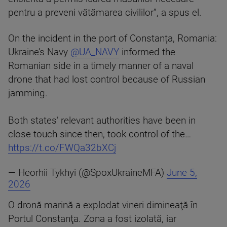
pentru a preveni vătămarea civililor”, a spus el.
On the incident in the port of Constanța, Romania:
Ukraine’s Navy
@UA_NAVY
informed the
Romanian side in a timely manner of a naval
drone that had lost control because of Russian
jamming.
Both states’ relevant authorities have been in
close touch since then, took control of the…
https://t.co/FWQa32bXCj
— Heorhii Tykhyi (@SpoxUkraineMFA)
June 5,
2026
O dronă marină a explodat vineri dimineaţă în
Portul Constanţa. Zona a fost izolată, iar