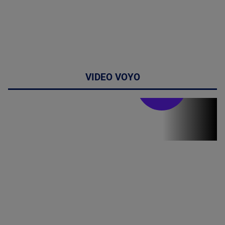
VIDEO VOYO
Stirile PRO TV
Stirile PRO
TV # 07.00 -
08 August