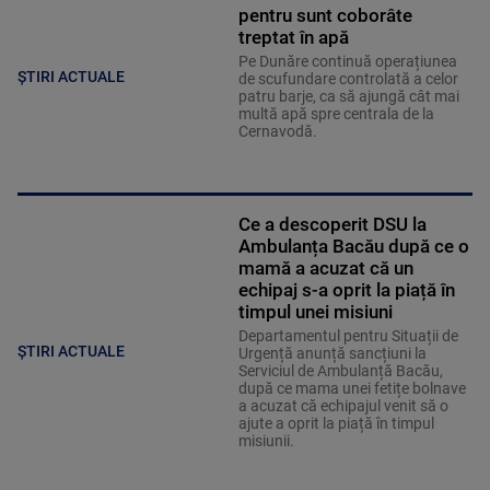
pentru sunt coborâte
treptat în apă
Pe Dunăre continuă operațiunea
ȘTIRI ACTUALE
de scufundare controlată a celor
patru barje, ca să ajungă cât mai
multă apă spre centrala de la
Cernavodă.
Ce a descoperit DSU la
Ambulanța Bacău după ce o
mamă a acuzat că un
echipaj s-a oprit la piață în
timpul unei misiuni
Departamentul pentru Situații de
ȘTIRI ACTUALE
Urgență anunță sancțiuni la
Serviciul de Ambulanță Bacău,
după ce mama unei fetițe bolnave
a acuzat că echipajul venit să o
ajute a oprit la piață în timpul
misiunii.