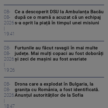
08-
Ce a descoperit DSU la Ambulanța Bacău
08-
după ce o mamă a acuzat că un echipaj
2026
s-a oprit la piață în timpul unei misiuni
|
19:41
08-
Furtunile au făcut ravagii în mai multe
08-
județe. Mai mulți copaci au fost doborâți
2026
și zeci de mașini au fost avariate
|
19:26
08-
Drona care a explodat în Bulgaria, la
08-
granița cu România, a fost identificată.
2026
Anunțul autorităților de la Sofia
|
18:47