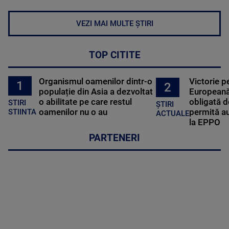
VEZI MAI MULTE ȘTIRI
TOP CITITE
Organismul oamenilor dintr-o
Victorie p
1
2
populație din Asia a dezvoltat
Europeană
o abilitate pe care restul
obligată d
STIRI
ȘTIRI
oamenilor nu o au
permită au
STIINTA
ACTUALE
la EPPO
PARTENERI