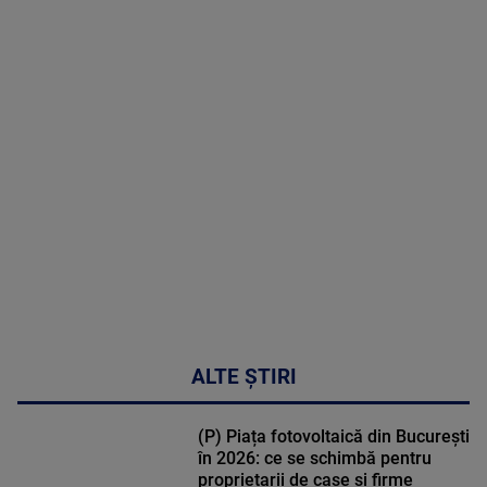
2026
MAI
MULTE
DETALII
02:32:45
ALTE ȘTIRI
(P) Piața fotovoltaică din București
în 2026: ce se schimbă pentru
proprietarii de case și firme