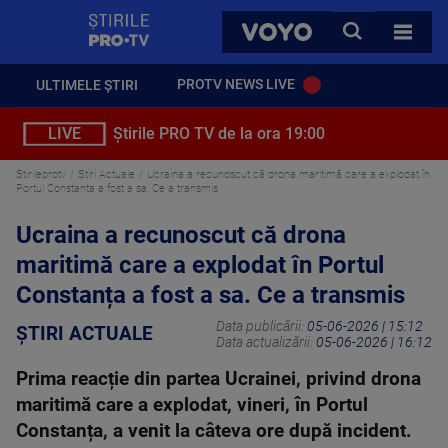
StirilePROTV
CAUTA
VOYO
TOATE 
PROTV NEWS LIVE
ULTIMELE ȘTIRI
LIVE
Știrile PRO TV de la ora 19:00
Stirileprotv
Știri Actuale
Ucraina a recunoscut că drona maritimă care a explodat în
Portul Constanța a fost a sa. Ce a transmis
Ucraina a recunoscut că drona
maritimă care a explodat în Portul
Constanța a fost a sa. Ce a transmis
Data publicării:
05-06-2026 | 15:12
ȘTIRI ACTUALE
Data actualizării:
05-06-2026 | 16:12
Prima reacție din partea Ucrainei, privind drona
maritimă care a explodat, vineri, în Portul
Constanța, a venit la câteva ore după incident.