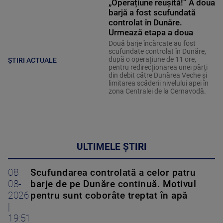
„Operațiune reușită!” A doua
barjă a fost scufundată
controlat în Dunăre.
Urmează etapa a doua
Două barje încărcate au fost
scufundate controlat în Dunăre,
după o operațiune de 11 ore,
ȘTIRI ACTUALE
pentru redirecționarea unei părți
din debit către Dunărea Veche și
limitarea scăderii nivelului apei în
zona Centralei de la Cernavodă.
ULTIMELE ȘTIRI
08-
Scufundarea controlată a celor patru
08-
barje de pe Dunăre continuă. Motivul
2026
pentru sunt coborâte treptat în apă
|
19:51