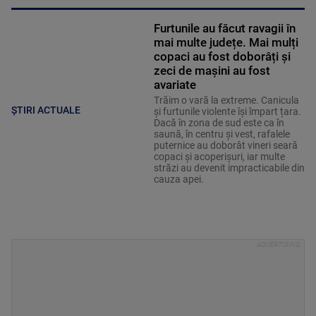
Furtunile au făcut ravagii în
mai multe județe. Mai mulți
copaci au fost doborâți și
zeci de mașini au fost
avariate
Trăim o vară la extreme. Canicula
ȘTIRI ACTUALE
și furtunile violente își împart țara.
Dacă în zona de sud este ca în
saună, în centru și vest, rafalele
puternice au doborât vineri seară
copaci și acoperișuri, iar multe
străzi au devenit impracticabile din
cauza apei.