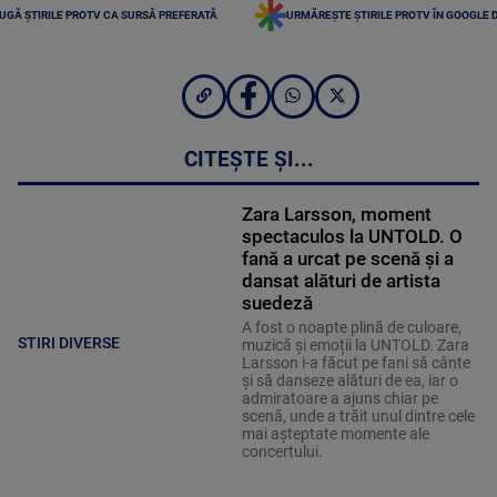
UGĂ ȘTIRILE PROTV CA SURSĂ PREFERATĂ
URMĂREȘTE ȘTIRILE PROTV ÎN GOOGLE 
CITEȘTE ȘI...
Zara Larsson, moment
spectaculos la UNTOLD. O
fană a urcat pe scenă și a
dansat alături de artista
suedeză
A fost o noapte plină de culoare,
STIRI DIVERSE
muzică și emoții la UNTOLD. Zara
Larsson i-a făcut pe fani să cânte
și să danseze alături de ea, iar o
admiratoare a ajuns chiar pe
scenă, unde a trăit unul dintre cele
mai așteptate momente ale
concertului.