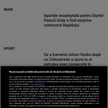
IBANI
Apariție neașteptată pentru Daniel
Pancu! Unde a fost surprins
antrenorul Rapidului
SPORT
Ce a transmis Istvan Szabo după
ce Csikszereda a ajuns la al
patrulea eșec consecutiv în
Superligă: „E tot mai greu”
Nouă ne pasă ca datele tale personale să rămână confidențiale
Noi și partenerii noștri
201
stocăm și/sau accesăm informații pe dispozitivul dvs., precum identificatorii cookie
unici pentru prelucrarea datelor cu caracter personal. Puteți accepta sau gestiona alegerile dvs. făcând clic mai jos
sau în orice moment, pe pagina cu politica de confidențialitate. Aceste alegeri vor fi raportate partenerilor noștri și
nu vă vor afecta navigarea.
Mai multe detalii
Noi si partenerii nostri (retelele de socializare si agentiile de publicitate partenere, precum si furnizorii nostri de
SPORT
servicii de date analitice) prelucram date pentru a permite website-ului sa functioneze, pentru a personaliza
continutul si anunturile publicitare afisate in functie de interesele si/sau profilul dvs., pentru a va oferi
functionalitati aferente retelelor de socializare si pentru a analiza traficul pe website. Beneficiati de drepturile
prevazute de art. 15-22 din GDPR in legatura cu prelucrarea datelor cu caracter personal. Aceste drepturi pot fi
exercitate prin modalitatea indicata
aici
. Prin click pe “ACCEPT TOATE”, acceptati folosirea tuturor Tehnologiilor de
tip Cookie, care implica inclusiv acceptul dvs. cu privire la stocarea/accesarea informatiilor de catre Vendor-ii cu
care colaboram. Prin click pe “VREAU SA MODIFIC SETARILE INDIVIDUAL” puteti schimba preferintele in mod
individual, mai putin cele legate de cookie strict necesare pentru functionarea website-ului.