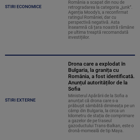
România a scapat din nou de
STIRI ECONOMICE
retrogradarea la categoria „junk”.
Agenția Moody's, a reconfirmat
ratingul României, dar cu
perspectivă negativă. Asta
înseamnă că țara noastră rămâne
pe ultima treaptă recomandată
investițiilor.
Drona care a explodat în
Bulgaria, la granița cu
România, a fost identificată.
Anunțul autorităților de la
Sofia
Ministerul Apărării de la Sofia a
STIRI EXTERNE
anunțat că drona care s-a
prăbușit sâmbătă dimineața pe un
câmp din Bulgaria, la circa un
kilometru de stația de comprimare
a gazelor de pe traseul
gazoductului Trans-Balkan, este o
dronă-momeală de tip Maya.