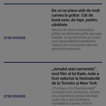
De ce ne place atât de mult
carnea la grătar. Cât de
bună este, de fapt, pentru
sănătate
Mirosul de carne rumenită pe
grătar ne stârnește pofta aproape
imediat, iar gustul intens și crusta
STIRI DIVERSE
ușor caramelizată transformă
friptura într-unul dintre cele mai
apreciate preparate.
„Jurnalul unei cameriste”,
noul film al lui Radu Jude a
fost selectat la festivalurile
de la Toronto și New York
„The Diary of a Chambermaid”
(Jurnalul unei cameriste), cel mai
nou lungmetraj semnat de Radu
STIRI DIVERSE
Jude care a avut premiera
mondială la Cannes, intră în