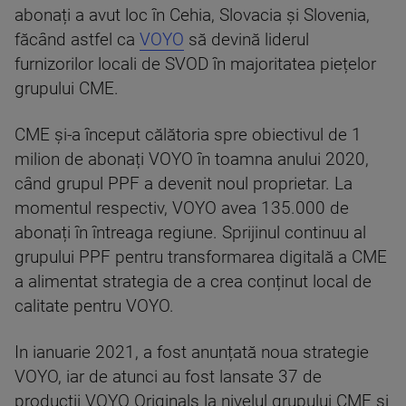
abonați a avut loc în Cehia, Slovacia și Slovenia,
făcând astfel ca
VOYO
să devină liderul
furnizorilor locali de SVOD în majoritatea piețelor
grupului CME.
CME și-a început călătoria spre obiectivul de 1
milion de abonați VOYO în toamna anului 2020,
când grupul PPF a devenit noul proprietar. La
momentul respectiv, VOYO avea 135.000 de
abonați în întreaga regiune. Sprijinul continuu al
grupului PPF pentru transformarea digitală a CME
a alimentat strategia de a crea conținut local de
calitate pentru VOYO.
In ianuarie 2021, a fost anunțată noua strategie
VOYO, iar de atunci au fost lansate 37 de
producții VOYO Originals la nivelul grupului CME și