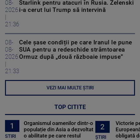
08-
Starlink pentru atacuri în Rusia. Zelenski
2026
i-a cerut lui Trump să intervină
|
21:36
08-
Cele șase condiții pe care Iranul le pune
08-
SUA pentru a redeschide strâmtoarea
2026
Ormuz după „două războaie impuse”
|
21:33
VEZI MAI MULTE ȘTIRI
TOP CITITE
Organismul oamenilor dintr-o
Victorie p
1
2
populație din Asia a dezvoltat
Europeană
o abilitate pe care restul
obligată d
STIRI
ȘTIRI