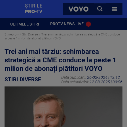
StirilePROTV
CAUTA
VOYO
TOATE 
PROTV NEWS LIVE
ULTIMELE ȘTIRI
Stirileprotv
Stiri Diverse
Trei ani mai târziu: schimbarea strategică a CME conduce
la peste 1 milion de abonați plătitori VOYO
Trei ani mai târziu: schimbarea
strategică a CME conduce la peste 1
milion de abonați plătitori VOYO
Data publicării:
26-02-2024 | 12:12
STIRI DIVERSE
Data actualizării:
12-08-2025 | 00:56