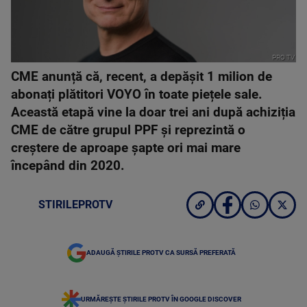
PRO TV
CME anunță că, recent, a depășit 1 milion de
abonați plătitori VOYO în toate piețele sale.
Această etapă vine la doar trei ani după achiziția
CME de către grupul PPF și reprezintă o
creștere de aproape șapte ori mai mare
începând din 2020.
STIRILEPROTV
ADAUGĂ ȘTIRILE PROTV CA SURSĂ PREFERATĂ
URMĂREȘTE ȘTIRILE PROTV ÎN GOOGLE DISCOVER