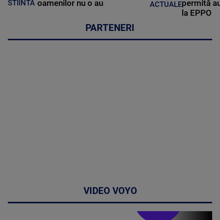
oamenilor nu o au
permită au
STIINTA
ACTUALE
la EPPO
PARTENERI
VIDEO VOYO