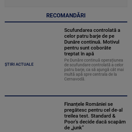
RECOMANDĂRI
Scufundarea controlată a
celor patru barje de pe
Dunăre continuă. Motivul
pentru sunt coborâte
treptat în apă
Pe Dunăre continuă operațiunea
ȘTIRI ACTUALE
de scufundare controlată a celor
patru barje, ca să ajungă cât mai
multă apă spre centrala de la
Cernavodă.
Finanțele României se
pregătesc pentru cel de-al
treilea test. Standard &
Poor’s decide dacă scapăm
de „junk”