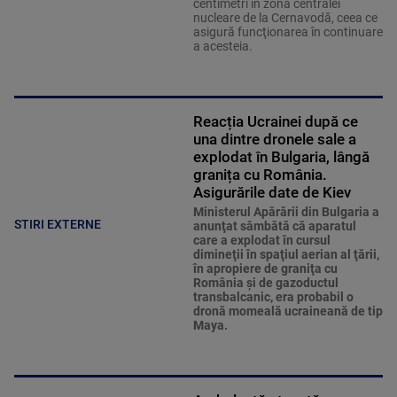
centimetri în zona centralei
nucleare de la Cernavodă, ceea ce
asigură funcţionarea în continuare
a acesteia.
Reacția Ucrainei după ce
una dintre dronele sale a
explodat în Bulgaria, lângă
granița cu România.
Asigurările date de Kiev
Ministerul Apărării din Bulgaria a
STIRI EXTERNE
anunţat sâmbătă că aparatul
care a explodat în cursul
dimineţii în spaţiul aerian al ţării,
în apropiere de graniţa cu
România şi de gazoductul
transbalcanic, era probabil o
dronă momeală ucraineană de tip
Maya.