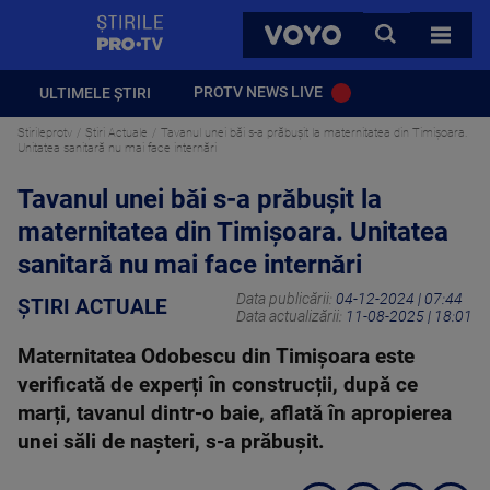
StirilePROTV
CAUTA
VOYO
TOATE 
PROTV NEWS LIVE
ULTIMELE ȘTIRI
Stirileprotv
Știri Actuale
Tavanul unei băi s-a prăbușit la maternitatea din Timișoara.
Unitatea sanitară nu mai face internări
Tavanul unei băi s-a prăbușit la
maternitatea din Timișoara. Unitatea
sanitară nu mai face internări
Data publicării:
04-12-2024 | 07:44
ȘTIRI ACTUALE
Data actualizării:
11-08-2025 | 18:01
Maternitatea Odobescu din Timișoara este
verificată de experți în construcții, după ce
marți, tavanul dintr-o baie, aflată în apropierea
unei săli de nașteri, s-a prăbușit.