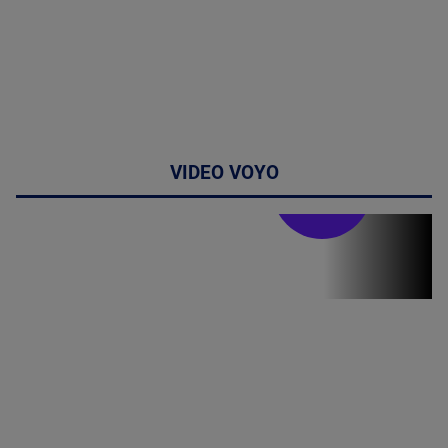
VIDEO VOYO
Stirile PRO TV
Stirile PRO
TV # 07.00 -