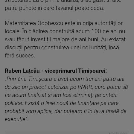
structurist. La o primă analiză, s-au găsit și alte
patru puncte în care tavanul poate ceda.
Maternitatea Odobescu este în grija autorităților
locale. În clădirea construită acum 100 de ani nu
s-au făcut investiții majore de ani buni. Au existat
discuții pentru construirea unei noi unități, însă
fără succes.
Ruben Lațcău - viceprimarul Timișoarei:
„
Primăria Timișoara a avut acum trei ani-patru ani
de zile un proiect autorizat pe PNRR, care putea să
fie acum finalizat și am fost eliminați pe criterii
politice. Există o linie nouă de finanțare pe care
probabil vom aplica, dar puteam fi în faza finală de
execuție”.