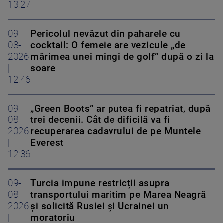
13:27
09-
Pericolul nevăzut din paharele cu
08-
cocktail: O femeie are vezicule „de
2026
mărimea unei mingi de golf” după o zi la
|
soare
12:46
09-
„Green Boots” ar putea fi repatriat, după
08-
trei decenii. Cât de dificilă va fi
2026
recuperarea cadavrului de pe Muntele
|
Everest
12:36
09-
Turcia impune restricții asupra
08-
transportului maritim pe Marea Neagră
2026
și solicită Rusiei și Ucrainei un
|
moratoriu