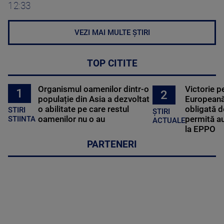
12:33
VEZI MAI MULTE ȘTIRI
TOP CITITE
Organismul oamenilor dintr-o
Victorie p
1
2
populație din Asia a dezvoltat
Europeană
o abilitate pe care restul
obligată d
STIRI
ȘTIRI
oamenilor nu o au
permită au
STIINTA
ACTUALE
la EPPO
PARTENERI