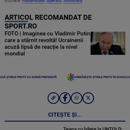
Etichete:
maternitate
,
operatii
,
timisoara
,
ARTICOL RECOMANDAT DE
SPORT.RO
FOTO | Imaginea cu Vladimir Putin
care a stârnit revoltă! Ucrainenii
acuză lipsă de reacție la nivel
mondial
UGĂ ȘTIRILE PROTV CA SURSĂ PREFERATĂ
URMĂREȘTE ȘTIRILE PROTV ÎN GOOGLE 
CITEȘTE ȘI...
Țeapa cu bilete la UNTOLD: