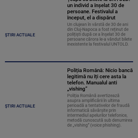
un individ a înșelat 30 de
persoane. Festivalul a
început, el a dispărut
Un clujean în vârstă de 30 de ani
din Cluj-Napoca a fost reținut de
polițiști după ce a înșelat 30 de
ȘTIRI ACTUALE
persoane cărora le-a vândut bilete
inexistente la festivalul UNTOLD.
Poliția Română: Nicio bancă
legitimă nu îți cere asta la
telefon. Manualul anti
„vishing”
Poliția Română avertizează
asupra amplificării în ultima
perioadă a tentativelor de fraudă
ȘTIRI ACTUALE
informatică săvârșite prin
intermediul apelurilor telefonice,
metodă cunoscută sub denumirea
de „vishing” (voice phishing).