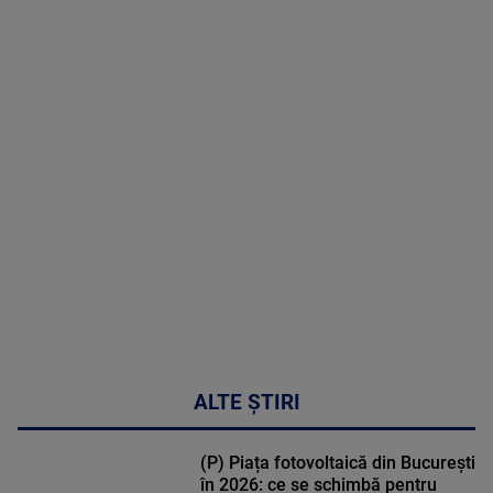
09 August
2026
MAI
MULTE
DETALII
02:33:45
ALTE ȘTIRI
(P) Piața fotovoltaică din București
în 2026: ce se schimbă pentru