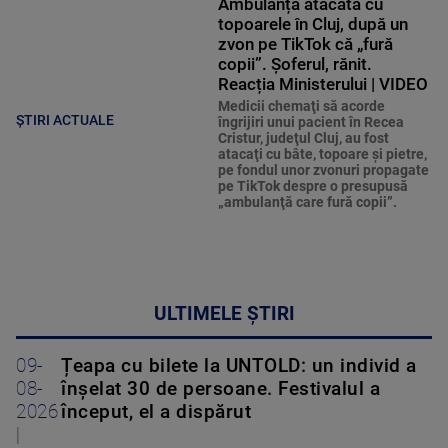
Ambulanță atacată cu
topoarele în Cluj, după un
zvon pe TikTok că „fură
copii”. Șoferul, rănit.
Reacția Ministerului | VIDEO
Medicii chemaţi să acorde
ȘTIRI ACTUALE
îngrijiri unui pacient în Recea
Cristur, judeţul Cluj, au fost
atacaţi cu bâte, topoare şi pietre,
pe fondul unor zvonuri propagate
pe TikTok despre o presupusă
„ambulanţă care fură copii”.
ULTIMELE ȘTIRI
09-
Țeapa cu bilete la UNTOLD: un individ a
08-
înșelat 30 de persoane. Festivalul a
2026
început, el a dispărut
|