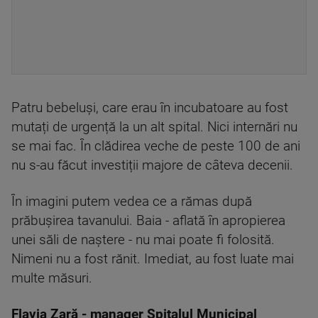
Patru bebeluși, care erau în incubatoare au fost
mutați de urgență la un alt spital. Nici internări nu
se mai fac. În clădirea veche de peste 100 de ani
nu s-au făcut investiții majore de câteva decenii.
În imagini putem vedea ce a rămas după
prăbușirea tavanului. Baia - aflată în apropierea
unei săli de naștere - nu mai poate fi folosită.
Nimeni nu a fost rănit. Imediat, au fost luate mai
multe măsuri.
Flavia Zară - manager Spitalul Municipal