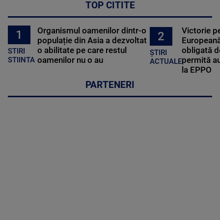
TOP CITITE
Organismul oamenilor dintr-o
Victorie p
1
2
populație din Asia a dezvoltat
Europeană
o abilitate pe care restul
obligată d
STIRI
ȘTIRI
oamenilor nu o au
permită au
STIINTA
ACTUALE
la EPPO
PARTENERI