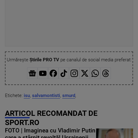
Urmărește
Știrile PRO TV
pe canalul de social media preferat:
Etichete:
isu
,
salvamontisti
,
smurd
,
ARTICOL RECOMANDAT DE
SPORT.RO
FOTO | Imaginea cu Vladimir Putin
care a stârnit revoltă! Ucrainenii