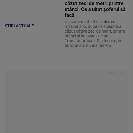
căzut zeci de metri printre
stânci. Ce a uitat șoferul să
facă
Un șofer neatent s-a ales cu
ȘTIRI ACTUALE
mașina zob, după ce aceasta a
căzut câțiva zeci de metri, printre
stânci și bolovani, de pe
Transfăgărășan. Din fericire, în
autoturism nu era nimeni.