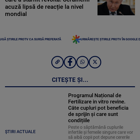
acuză lipsă de reacție la nivel
mondial
UGĂ ȘTIRILE PROTV CA SURSĂ PREFERATĂ
URMĂREȘTE ȘTIRILE PROTV ÎN GOOGLE 
CITEȘTE ȘI...
Programul Național de
Fertilizare in vitro revine.
Câte cupluri pot beneficia
de sprijin și care sunt
condițiile
Peste o săptămână cuplurile
ȘTIRI ACTUALE
infertile și femeile singure care vor
să aibă copii pot depune cererile