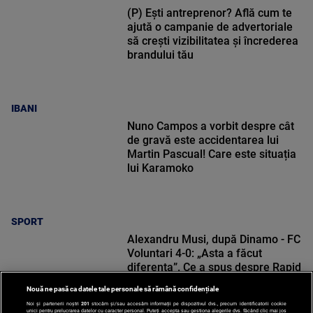
(P) Ești antreprenor? Află cum te
ajută o campanie de advertoriale
să crești vizibilitatea și încrederea
brandului tău
IBANI
Nuno Campos a vorbit despre cât
de gravă este accidentarea lui
Martin Pascual! Care este situația
lui Karamoko
SPORT
Alexandru Musi, după Dinamo - FC
Voluntari 4-0: „Asta a făcut
diferența”. Ce a spus despre Rapid
Nouă ne pasă ca datele tale personale să rămână confidențiale
Noi și partenerii noștri
201
stocăm și/sau accesăm informații pe dispozitivul dvs., precum identificatorii cookie
unici pentru prelucrarea datelor cu caracter personal. Puteți accepta sau gestiona alegerile dvs. făcând clic mai jos