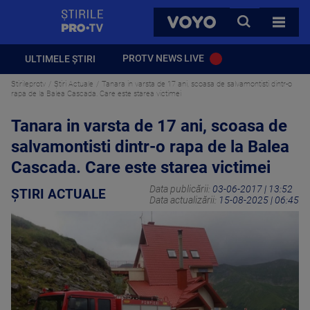
StirilePROTV
CAUTA
VOYO
TOATE 
PROTV NEWS LIVE
ULTIMELE ȘTIRI
Stirileprotv
Știri Actuale
Tanara in varsta de 17 ani, scoasa de salvamontisti dintr-o
rapa de la Balea Cascada. Care este starea victimei
Tanara in varsta de 17 ani, scoasa de
salvamontisti dintr-o rapa de la Balea
Cascada. Care este starea victimei
Data publicării:
03-06-2017 | 13:52
ȘTIRI ACTUALE
Data actualizării:
15-08-2025 | 06:45