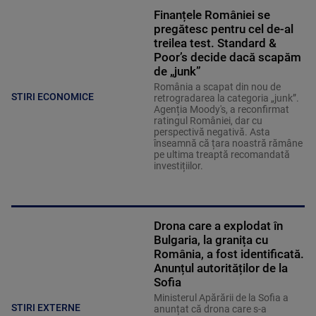
Finanțele României se
pregătesc pentru cel de-al
treilea test. Standard &
Poor’s decide dacă scapăm
de „junk”
România a scapat din nou de
STIRI ECONOMICE
retrogradarea la categoria „junk”.
Agenția Moody's, a reconfirmat
ratingul României, dar cu
perspectivă negativă. Asta
înseamnă că țara noastră rămâne
pe ultima treaptă recomandată
investițiilor.
Drona care a explodat în
Bulgaria, la granița cu
România, a fost identificată.
Anunțul autorităților de la
Sofia
Ministerul Apărării de la Sofia a
STIRI EXTERNE
anunțat că drona care s-a