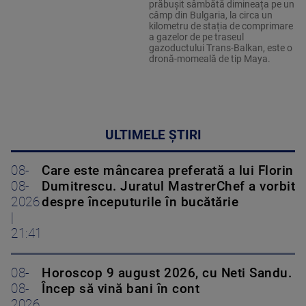
prăbușit sâmbătă dimineața pe un
câmp din Bulgaria, la circa un
kilometru de stația de comprimare
a gazelor de pe traseul
gazoductului Trans-Balkan, este o
dronă-momeală de tip Maya.
ULTIMELE ȘTIRI
08-
Care este mâncarea preferată a lui Florin
08-
Dumitrescu. Juratul MastrerChef a vorbit
2026
despre începuturile în bucătărie
|
21:41
08-
Horoscop 9 august 2026, cu Neti Sandu.
08-
Încep să vină bani în cont
2026