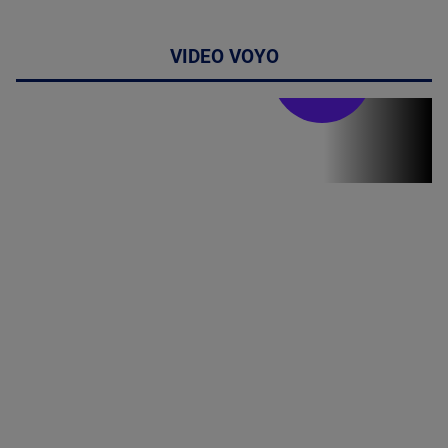
VIDEO VOYO
Stirile PRO TV
Stirile PRO
TV # 19.00 -
8 August
2026
MAI
MULTE