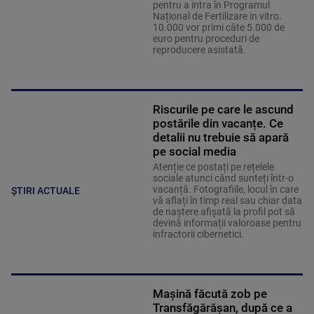
pentru a intra în Programul
Național de Fertilizare in vitro.
10.000 vor primi câte 5.000 de
euro pentru proceduri de
reproducere asistată.
Riscurile pe care le ascund
postările din vacanțe. Ce
detalii nu trebuie să apară
pe social media
Atenție ce postați pe rețelele
sociale atunci când sunteți într-o
vacanță. Fotografiile, locul în care
ȘTIRI ACTUALE
vă aflați în timp real sau chiar data
de naștere afișată la profil pot să
devină informații valoroase pentru
infractorii cibernetici.
Mașină făcută zob pe
Transfăgărășan, după ce a