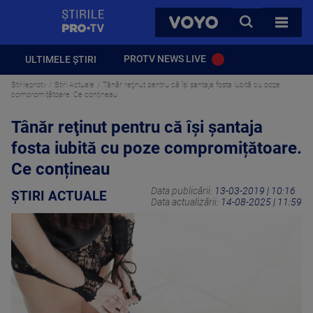
StirilePROTV
CAUTA
VOYO
TOATE 
PROTV NEWS LIVE
ULTIMELE ȘTIRI
Stirileprotv
Știri Actuale
Tânăr reţinut pentru că își șantaja fosta iubită cu poze
compromițătoare. Ce conțineau
Tânăr reţinut pentru că își șantaja
fosta iubită cu poze compromițătoare.
Ce conțineau
Data publicării:
13-03-2019 | 10:16
ȘTIRI ACTUALE
Data actualizării:
14-08-2025 | 11:59