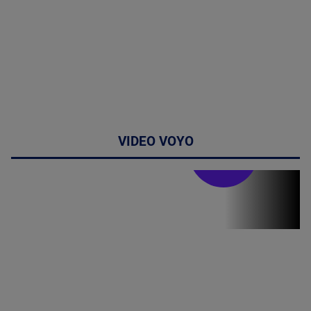
VIDEO VOYO
Stirile PRO TV
Stirile PRO