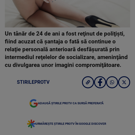
Un tânăr de 24 de ani a fost reţinut de poliţişti,
fiind acuzat că şantaja o fată să continue o
relaţie personală anterioară desfăşurată prin
intermediul reţelelor de socializare, ameninţând
cu divulgarea unor imagini compromiţătoare.
STIRILEPROTV
ADAUGĂ ȘTIRILE PROTV CA SURSĂ PREFERATĂ
URMĂREȘTE ȘTIRILE PROTV ÎN GOOGLE DISCOVER