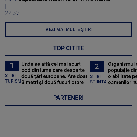
|
22:39
VEZI MAI MULTE ȘTIRI
TOP CITITE
Unde se află cel mai scurt
Organismul 
1
2
pod din lume care desparte
populație di
STIRI
două țări europene. Are doar
o abilitate p
STIRI
TURISM
3 metri și două fusuri orare
oamenilor nu
STIINTA
PARTENERI