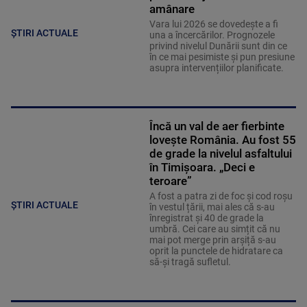
amânare
Vara lui 2026 se dovedește a fi
ȘTIRI ACTUALE
una a încercărilor. Prognozele
privind nivelul Dunării sunt din ce
în ce mai pesimiste și pun presiune
asupra intervențiilor planificate.
Încă un val de aer fierbinte
lovește România. Au fost 55
de grade la nivelul asfaltului
în Timișoara. „Deci e
teroare”
A fost a patra zi de foc și cod roșu
ȘTIRI ACTUALE
în vestul țării, mai ales că s-au
înregistrat și 40 de grade la
umbră. Cei care au simțit că nu
mai pot merge prin arșiță s-au
oprit la punctele de hidratare ca
să-și tragă sufletul.