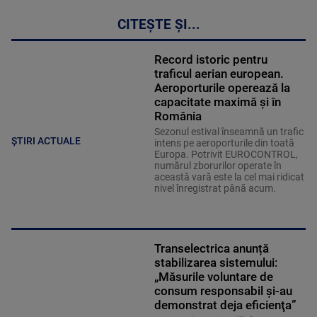
CITEȘTE ȘI...
Record istoric pentru
traficul aerian european.
Aeroporturile operează la
capacitate maximă și în
România
Sezonul estival înseamnă un trafic
ȘTIRI ACTUALE
intens pe aeroporturile din toată
Europa. Potrivit EUROCONTROL,
numărul zborurilor operate în
această vară este la cel mai ridicat
nivel înregistrat până acum.
Transelectrica anunță
stabilizarea sistemului:
„Măsurile voluntare de
consum responsabil şi-au
demonstrat deja eficienţa”