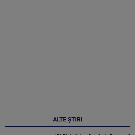
TV # 19.00 -
05 August
2026
MAI
MULTE
DETALII
50:27
ALTE ȘTIRI