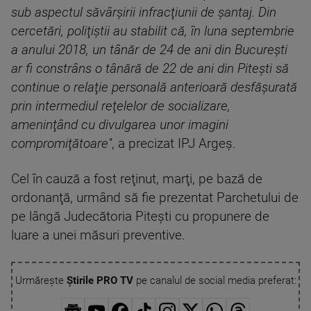
sub aspectul săvârşirii infracţiunii de şantaj. Din
cercetări, poliţiştii au stabilit că, în luna septembrie
a anului 2018, un tânăr de 24 de ani din Bucureşti
ar fi constrâns o tânără de 22 de ani din Piteşti să
continue o relaţie personală anterioară desfăşurată
prin intermediul reţelelor de socializare,
ameninţând cu divulgarea unor imagini
compromiţătoare''
, a precizat IPJ Argeş.
Cel în cauză a fost reţinut, marţi, pe bază de
ordonanţă, urmând să fie prezentat Parchetului de
pe lângă Judecătoria Piteşti cu propunere de
luare a unei măsuri preventive.
Urmărește
Știrile PRO TV
pe canalul de social media preferat: