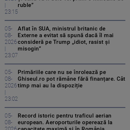
|
ruble”
23:15
05-
Aflat în SUA, ministrul britanic de
08-
Externe a evitat să spună dacă îl mai
2026
consideră pe Trump „idiot, rasist și
|
misogin”
23:07
05-
Primăriile care nu se înrolează pe
08-
Ghiseul.ro pot rămâne fără finanțare. Cât
2026
timp mai au la dispoziție
|
23:02
05-
Record istoric pentru traficul aerian
08-
european. Aeroporturile operează la
2026
capacitate maximă și în România