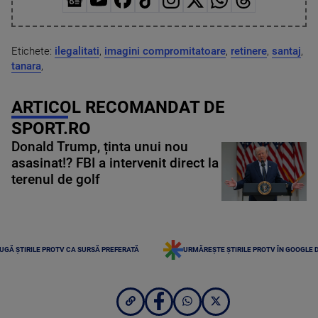
Etichete:
ilegalitati
,
imagini compromitatoare
,
retinere
,
santaj
,
tanara
,
ARTICOL RECOMANDAT DE
SPORT.RO
Donald Trump, ținta unui nou
asasinat!? FBI a intervenit direct la
terenul de golf
UGĂ ȘTIRILE PROTV CA SURSĂ PREFERATĂ
URMĂREȘTE ȘTIRILE PROTV ÎN GOOGLE 