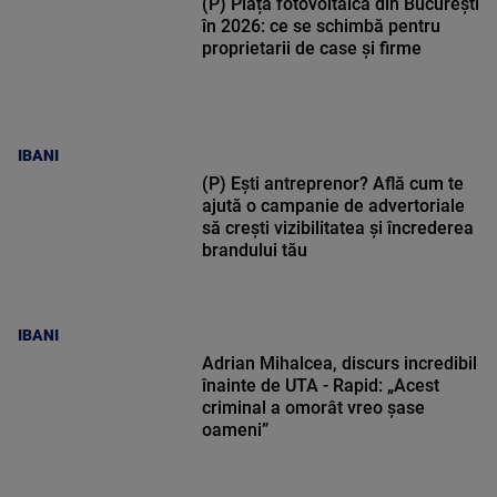
(P) Piața fotovoltaică din București
în 2026: ce se schimbă pentru
proprietarii de case și firme
IBANI
(P) Ești antreprenor? Află cum te
ajută o campanie de advertoriale
să crești vizibilitatea și încrederea
brandului tău
IBANI
Adrian Mihalcea, discurs incredibil
înainte de UTA - Rapid: „Acest
criminal a omorât vreo șase
oameni”