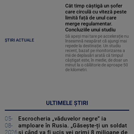
Cât timp câștigă un șofer
care circulă cu viteză peste
limită față de unul care
merge regulamentar.
Concluziile unui studiu
Să apeși mai tare pe accelerație nu
ȘTIRI ACTUALE
înseamnă neapărat că ajungi mai
repede la destinație. Un studiu
recent, bazat pe monitorizarea a
mii de deplasări arată că timpul
câștigat este, în medie, de doar un
minut la o călătorie de aproape 50
de kilometri.
ULTIMELE ȘTIRI
05-
Escrocheria „văduvelor negre” ia
08-
amploare în Rusia. „Găsește-ți un soldat
2026
și când va fi ucis vei primi 8 milioane de