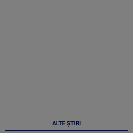
TV # 19.00 -
06 August
2026
MAI
MULTE
DETALII
47:43
ALTE ȘTIRI