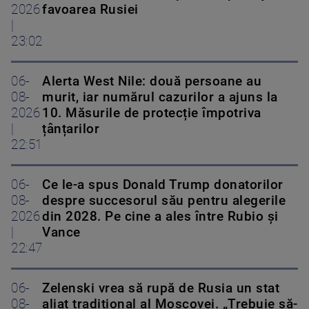
2026
favoarea Rusiei
|
23:02
06-
Alerta West Nile: două persoane au
08-
murit, iar numărul cazurilor a ajuns la
2026
10. Măsurile de protecție împotriva
|
țânțarilor
22:51
06-
Ce le-a spus Donald Trump donatorilor
08-
despre succesorul său pentru alegerile
2026
din 2028. Pe cine a ales între Rubio și
|
Vance
22:47
06-
Zelenski vrea să rupă de Rusia un stat
08-
aliat tradițional al Moscovei. „Trebuie să-