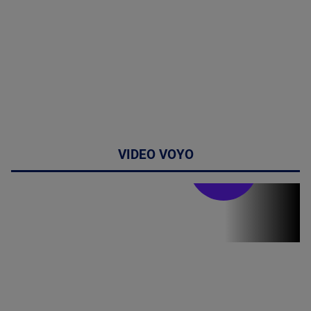
VIDEO VOYO
Stirile PRO TV
Stirile PRO