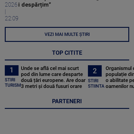
2026
i despărțim”
|
22:09
VEZI MAI MULTE ȘTIRI
TOP CITITE
Unde se află cel mai scurt
Organismul 
1
2
pod din lume care desparte
populație di
STIRI
două țări europene. Are doar
o abilitate p
STIRI
TURISM
3 metri și două fusuri orare
oamenilor nu
STIINTA
PARTENERI