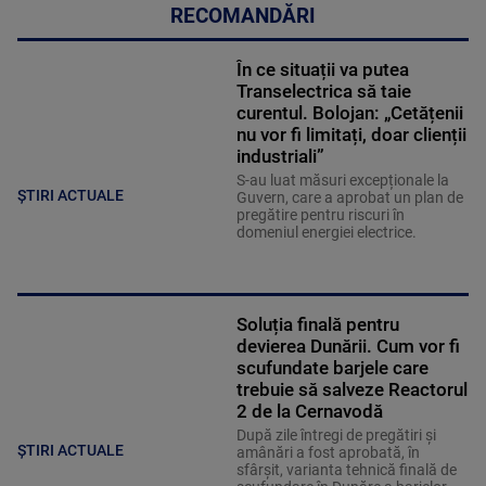
RECOMANDĂRI
În ce situații va putea
Transelectrica să taie
curentul. Bolojan: „Cetățenii
nu vor fi limitați, doar clienții
industriali”
S-au luat măsuri excepționale la
ȘTIRI ACTUALE
Guvern, care a aprobat un plan de
pregătire pentru riscuri în
domeniul energiei electrice.
Soluția finală pentru
devierea Dunării. Cum vor fi
scufundate barjele care
trebuie să salveze Reactorul
2 de la Cernavodă
După zile întregi de pregătiri și
ȘTIRI ACTUALE
amânări a fost aprobată, în
sfârșit, varianta tehnică finală de