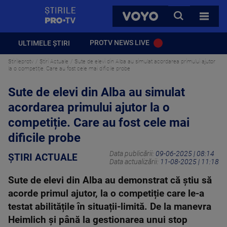
StirilePROTV
CAUTA
VOYO
TOATE 
PROTV NEWS LIVE
ULTIMELE ȘTIRI
Stirileprotv
Știri Actuale
Sute de elevi din Alba au simulat acordarea primului ajutor
la o competiție. Care au fost cele mai dificile probe
Sute de elevi din Alba au simulat
acordarea primului ajutor la o
competiție. Care au fost cele mai
dificile probe
Data publicării:
09-06-2025 | 08:14
ȘTIRI ACTUALE
Data actualizării:
11-08-2025 | 11:18
Sute de elevi din Alba au demonstrat că știu să
acorde primul ajutor, la o competiție care le-a
testat abilitățile în situații-limită. De la manevra
Heimlich și până la gestionarea unui stop