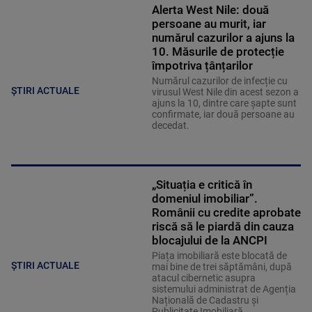
Alerta West Nile: două
persoane au murit, iar
numărul cazurilor a ajuns la
10. Măsurile de protecție
împotriva țânțarilor
Numărul cazurilor de infecție cu
ȘTIRI ACTUALE
virusul West Nile din acest sezon a
ajuns la 10, dintre care șapte sunt
confirmate, iar două persoane au
decedat.
„Situația e critică în
domeniul imobiliar”.
Românii cu credite aprobate
riscă să le piardă din cauza
blocajului de la ANCPI
Piața imobiliară este blocată de
ȘTIRI ACTUALE
mai bine de trei săptămâni, după
atacul cibernetic asupra
sistemului administrat de Agenția
Națională de Cadastru și
Publicitate Imobiliară.