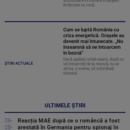
scufundare în Dunăre a barjelor
încărcate cu rocă.
Cum se luptă România cu
criza energetică. Orașele au
devenit mai întunecate. „Nu
înseamnă să ne întoarcem
în beznă”
Dacă spălați rufele seara, după ce
ȘTIRI ACTUALE
vă întoarceți de la muncă, nu ar
strica, o vreme, să schimbați
obiceiul.
ULTIMELE ȘTIRI
06-
Reacția MAE după ce o româncă a fost
08-
arestată în Germania pentru spionaj în