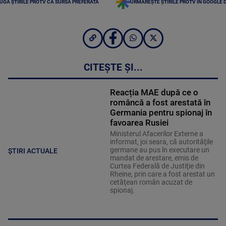
UGĂ ȘTIRILE PROTV CA SURSĂ PREFERATĂ
URMĂREȘTE ȘTIRILE PROTV ÎN GOOGLE 
CITEȘTE ȘI...
Reacția MAE după ce o
româncă a fost arestată în
Germania pentru spionaj în
favoarea Rusiei
Ministerul Afacerilor Externe a
informat, joi seara, că autorităţile
germane au pus în executare un
ȘTIRI ACTUALE
mandat de arestare, emis de
Curtea Federală de Justiţie din
Rheine, prin care a fost arestat un
cetăţean român acuzat de
spionaj.