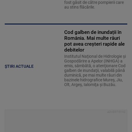
fost găsit de către pompierii care
au stins flăcările.
Cod galben de inundații în
România. Mai multe râuri
pot avea creșteri rapide ale
debitelor
Institutul Naţional de Hidrologie şi
Gospodărire a Apelor (INHGA) a
emis, sâmbătă, o atenţionare Cod
ȘTIRI ACTUALE
galben de inundaţii, valabilă până
duminică, pe mai multe râuri din
bazinele hidrografice Mureş, Jiu,
Olt, Argeş, Ialomiţa şi Buzău.