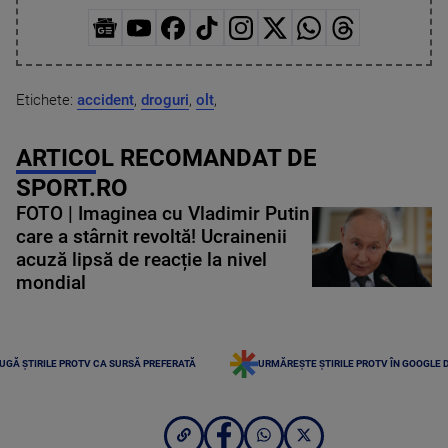
Etichete:
accident
,
droguri
,
olt
,
ARTICOL RECOMANDAT DE
SPORT.RO
FOTO | Imaginea cu Vladimir Putin
care a stârnit revoltă! Ucrainenii
acuză lipsă de reacție la nivel
mondial
UGĂ ȘTIRILE PROTV CA SURSĂ PREFERATĂ
URMĂREȘTE ȘTIRILE PROTV ÎN GOOGLE 