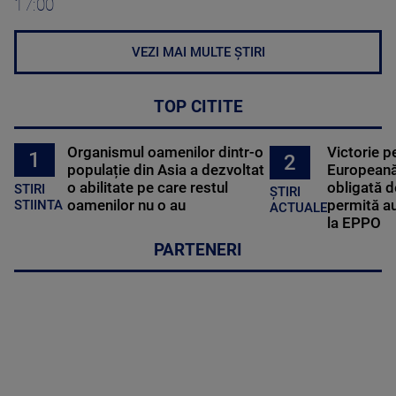
17:00
VEZI MAI MULTE ȘTIRI
TOP CITITE
Organismul oamenilor dintr-o
Victorie p
1
2
populație din Asia a dezvoltat
Europeană
o abilitate pe care restul
obligată d
STIRI
ȘTIRI
oamenilor nu o au
permită au
STIINTA
ACTUALE
la EPPO
PARTENERI