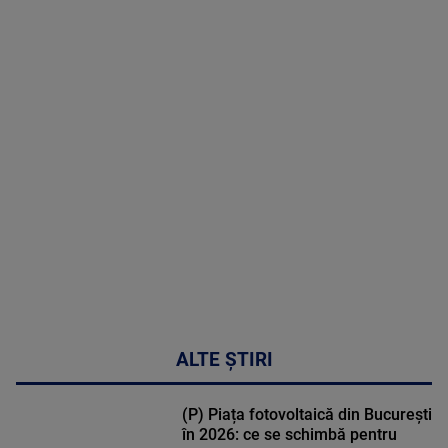
2026
MAI
MULTE
DETALII
02:32:45
ALTE ȘTIRI
(P) Piața fotovoltaică din București
în 2026: ce se schimbă pentru