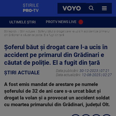
StirilePROTV
CAUTA
VOYO
TOATE 
PROTV NEWS LIVE
ULTIMELE ȘTIRI
Stirileprotv
Știri Actuale
Șoferul băut și drogat care l-a ucis în accident pe primarul
din Grădinari e căutat de poliție. El a fugit din țară
Șoferul băut și drogat care l-a ucis în
accident pe primarul din Grădinari e
căutat de poliție. El a fugit din țară
Data publicării:
30-12-2023 | 07:21
ȘTIRI ACTUALE
Data actualizării:
12-08-2025 | 02:27
A fost emis mandat de arestare pe numele
șoferului de 32 de ani care s-a urcat băut și
drogat la volan și a provocat un accident soldat
cu moartea primarului din Grădinari, județul Olt.