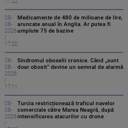
17:22
08-
Medicamente de 480 de milioane de lire,
08-
aruncate anual în Anglia. Ar putea fi
2026
umplute 75 de bazine
|
17:20
08-
Sindromul oboselii cronice. Când „sunt
08-
doar obosit” devine un semnal de alarmă
2026
|
17:11
08-
Turcia restricționează traficul navelor
08-
comerciale către Marea Neagră, după
2026
intensificarea atacurilor cu drone
|