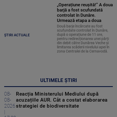
„Operațiune reușită!” A doua
barjă a fost scufundată
controlat în Dunăre.
Urmează etapa a doua
Două barje încărcate au fost
scufundate controlat în Dunăre,
după o operațiune de 11 ore,
ȘTIRI ACTUALE
pentru redirecționarea unei părți
din debit către Dunărea Veche și
limitarea scăderii nivelului apei în
zona Centralei de la Cernavodă.
ULTIMELE ȘTIRI
08-
Reacția Ministerului Mediului după
08-
acuzațiile AUR. Cât a costat elaborarea
2026
strategiei de biodiversitate
|