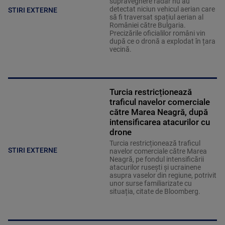
supraveghere radar nu au
detectat niciun vehicul aerian care
STIRI EXTERNE
să fi traversat spațiul aerian al
României către Bulgaria.
Precizările oficialilor români vin
după ce o dronă a explodat în țara
vecină.
Turcia restricționează
traficul navelor comerciale
către Marea Neagră, după
intensificarea atacurilor cu
drone
Turcia restricționează traficul
STIRI EXTERNE
navelor comerciale către Marea
Neagră, pe fondul intensificării
atacurilor rusești și ucrainene
asupra vaselor din regiune, potrivit
unor surse familiarizate cu
situația, citate de Bloomberg.