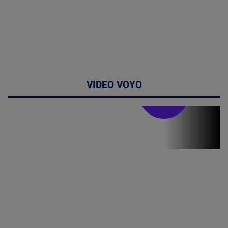
VIDEO VOYO
Stirile PRO TV
Stirile PRO
TV # 07.00 -
08 August