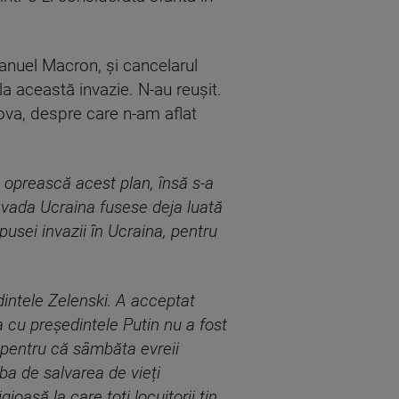
nuel Macron, și cancelarul
la această invazie. N-au reușit.
scova, despre care n-am aflat
ă oprească acest plan, însă s-a
invada Ucraina fusese deja luată
pusei invazii în Ucraina, pentru
intele Zelenski. A acceptat
ia cu președintele Putin nu a fost
, pentru că sâmbăta evreii
ba de salvarea de vieți
ioasă la care toți locuitorii țin