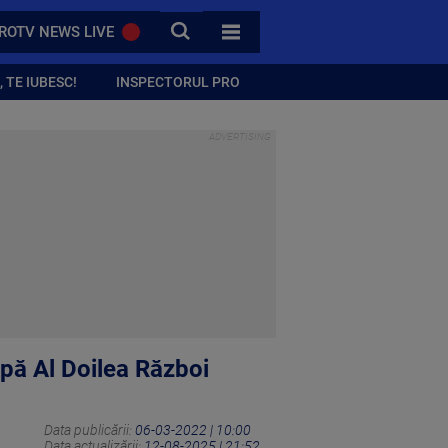
CAUTA
ROTV NEWS LIVE
TOATE CATEGORIILE
 TE IUBESC!
INSPECTORUL PRO
upă Al Doilea Război
Data publicării:
06-03-2022 | 10:00
Data actualizării:
12-08-2025 | 21:52