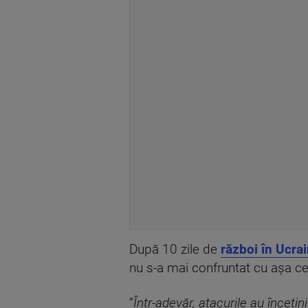
După 10 zile de
război în Ucra
nu s-a mai confruntat cu așa cev
”
Într-adevăr, atacurile au încetin