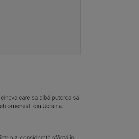
cineva care să aibă puterea să
ieți omenești din Ucraina.
într-o zi considerată sfântă în