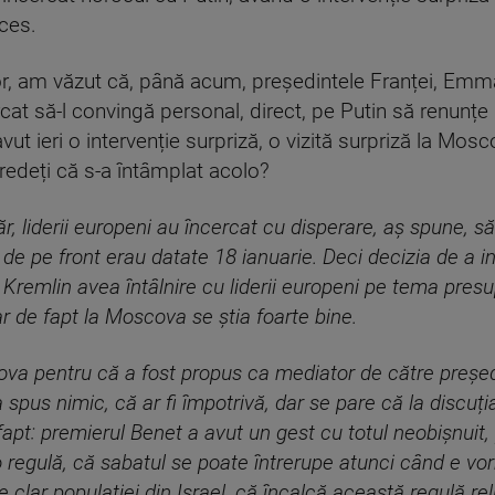
cces.
r, am văzut că, până acum, președintele Franței, Emma
cat să-l convingă personal, direct, pe Putin să renunțe 
vut ieri o intervenție surpriză, o vizită surpriză la Mo
edeți că s-a întâmplat acolo?
ăr, liderii europeni au încercat cu disperare, aș spune, s
r de pe front erau datate 18 ianuarie. Deci decizia de a 
 Kremlin avea întâlnire cu liderii europeni pe tema presu
r de fapt la Moscova se știa foarte bine.
ova pentru că a fost propus ca mediator de către președ
 a spus nimic, că ar fi împotrivă, dar se pare că la discuț
n fapt: premierul Benet a avut un gest cu totul neobișnuit
o regulă, că sabatul se poate întrerupe atunci când e vor
clar populației din Israel, că încalcă această regulă relig