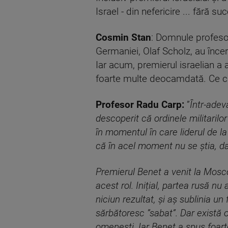
Israel - din nefericire ... fără su
Cosmin Stan
: Domnule profeso
Germaniei, Olaf Scholz, au încer
Iar acum, premierul israelian a a
foarte multe deocamdată. Ce cr
Profesor Radu Carp:
”
Într-adev
descoperit că ordinele militarilo
în momentul în care liderul de la
că în acel moment nu se știa, da
Premierul Benet a venit la Mosc
acest rol. Inițial, partea rusă nu
niciun rezultat, și aș sublinia u
sărbătoresc ”sabat”. Dar există 
omenești. Iar Benet a spus foarte 