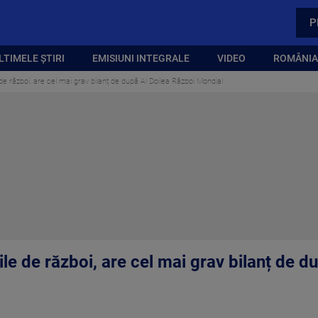
P
LTIMELE ȘTIRI
EMISIUNI INTEGRALE
VIDEO
ROMÂNIA,
de război, are cel mai grav bilanț de după Al Doilea Război Mondial
le de război, are cel mai grav bilanț de d