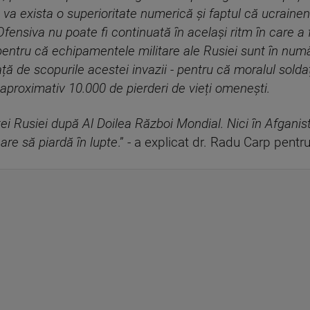
că va exista o superioritate numerică și faptul că ucrainen
ensiva nu poate fi continuată în același ritm în care a f
pentru că echipamentele militare ale Rusiei sunt în număr 
ață de scopurile acestei invazii - pentru că moralul soldaț
proximativ 10.000 de pierderi de vieți omenești.
ei Rusiei după Al Doilea Război Mondial. Nici în Afganista
are să piardă în lupte
.” - a explicat dr. Radu Carp pentr