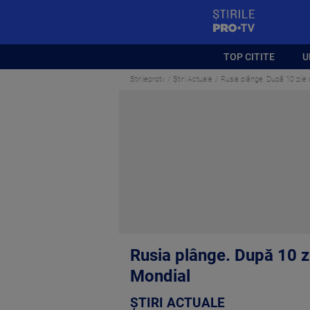
StirilePROTV
TOP CITITE
U
Stirileprotv
Știri Actuale
Rusia plânge. După 10 zile 
Rusia plânge. După 10 zi
Mondial
ȘTIRI ACTUALE