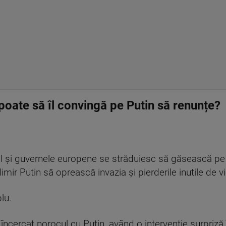
poate să îl convingă pe Putin să renunțe?
l și guvernele europene se străduiesc să găsească pe 
imir Putin să oprească invazia și pierderile inutile de v
lu.
a încercat norocul cu Putin, având o intervenție surpriză 