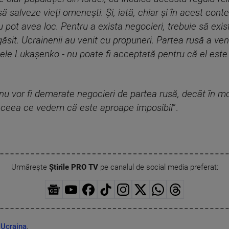
 salveze vieți omenești. Și, iată, chiar și în acest context
 pot avea loc. Pentru a exista negocieri, trebuie să exis
sit. Ucrainenii au venit cu propuneri. Partea rusă a ve
ele Lukașenko - nu poate fi acceptată pentru că el este p
u vor fi demarate negocieri de partea rusă, decât în mo
n, ceea ce vedem că este aproape imposibil
”.
Urmărește
Știrile PRO TV
pe canalul de social media preferat:
,
Ucraina
,