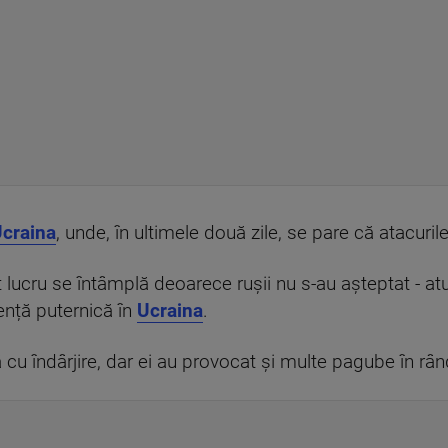
Ucraina
, unde, în ultimele două zile, se pare că atacurile 
lucru se întâmplă deoarece rușii nu s-au așteptat - atu
ență puternică în
Ucraina
.
ă cu îndârjire, dar ei au provocat și multe pagube în r