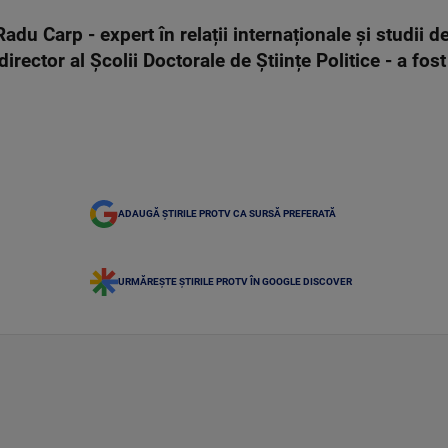
adu Carp - expert în relații internaționale și studii d
 director al Școlii Doctorale de Științe Politice - a fost
ADAUGĂ ȘTIRILE PROTV CA SURSĂ PREFERATĂ
URMĂREȘTE ȘTIRILE PROTV ÎN GOOGLE DISCOVER