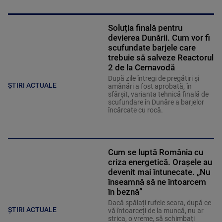
Soluția finală pentru
devierea Dunării. Cum vor fi
scufundate barjele care
trebuie să salveze Reactorul
2 de la Cernavodă
După zile întregi de pregătiri și
ȘTIRI ACTUALE
amânări a fost aprobată, în
sfârșit, varianta tehnică finală de
scufundare în Dunăre a barjelor
încărcate cu rocă.
Cum se luptă România cu
criza energetică. Orașele au
devenit mai întunecate. „Nu
înseamnă să ne întoarcem
în beznă”
Dacă spălați rufele seara, după ce
ȘTIRI ACTUALE
vă întoarceți de la muncă, nu ar
strica, o vreme, să schimbați