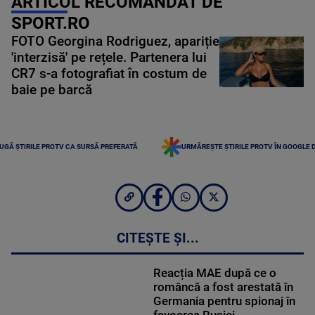
ARTICOL RECOMANDAT DE
SPORT.RO
FOTO Georgina Rodriguez, apariție
'interzisă' pe rețele. Partenera lui
CR7 s-a fotografiat în costum de
baie pe barcă
UGĂ ȘTIRILE PROTV CA SURSĂ PREFERATĂ
URMĂREȘTE ȘTIRILE PROTV ÎN GOOGLE 
CITEȘTE ȘI...
Reacția MAE după ce o
româncă a fost arestată în
Germania pentru spionaj în