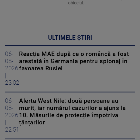
obiceiul.
ULTIMELE ȘTIRI
06-
Reacția MAE după ce o româncă a fost
08-
arestată în Germania pentru spionaj în
2026
favoarea Rusiei
|
23:02
06-
Alerta West Nile: două persoane au
08-
murit, iar numărul cazurilor a ajuns la
2026
10. Măsurile de protecție împotriva
|
țânțarilor
22:51