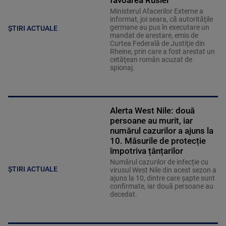
favoarea Rusiei
Ministerul Afacerilor Externe a
informat, joi seara, că autorităţile
germane au pus în executare un
ȘTIRI ACTUALE
mandat de arestare, emis de
Curtea Federală de Justiţie din
Rheine, prin care a fost arestat un
cetăţean român acuzat de
spionaj.
Alerta West Nile: două
persoane au murit, iar
numărul cazurilor a ajuns la
10. Măsurile de protecție
împotriva țânțarilor
Numărul cazurilor de infecție cu
ȘTIRI ACTUALE
virusul West Nile din acest sezon a
ajuns la 10, dintre care șapte sunt
confirmate, iar două persoane au
decedat.