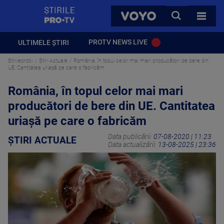
StirilePROTV
CAUTA
VOYO
TOATE 
PROTV NEWS LIVE
ULTIMELE ȘTIRI
Stirileprotv
Știri Actuale
România, în topul celor mai mari producători de bere din
UE. Cantitatea uriașă pe care o fabricăm
România, în topul celor mai mari
producători de bere din UE. Cantitatea
uriașă pe care o fabricăm
Data publicării:
07-08-2020 | 11:23
ȘTIRI ACTUALE
Data actualizării:
13-08-2025 | 23:36