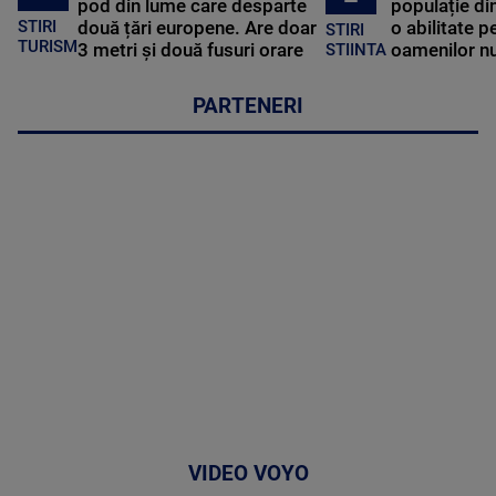
pod din lume care desparte
populație di
STIRI
două țări europene. Are doar
o abilitate p
STIRI
TURISM
3 metri și două fusuri orare
oamenilor nu
STIINTA
PARTENERI
VIDEO VOYO