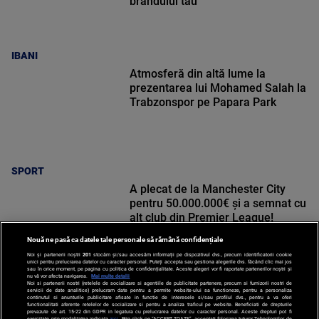
brandului tău
IBANI
Atmosferă din altă lume la
prezentarea lui Mohamed Salah la
Trabzonspor pe Papara Park
SPORT
A plecat de la Manchester City
pentru 50.000.000€ și a semnat cu
alt club din Premier League!
Nouă ne pasă ca datele tale personale să rămână confidențiale
Noi și partenerii noștri
201
stocăm și/sau accesăm informații pe dispozitivul dvs., precum identificatorii cookie
unici pentru prelucrarea datelor cu caracter personal. Puteți accepta sau gestiona alegerile dvs. făcând clic mai jos
sau în orice moment, pe pagina cu politica de confidențialitate. Aceste alegeri vor fi raportate partenerilor noștri și
nu vă vor afecta navigarea.
Mai multe detalii
Noi si partenerii nostri (retelele de socializare si agentiile de publicitate partenere, precum si furnizorii nostri de
SPORT
servicii de date analitice) prelucram date pentru a permite website-ului sa functioneze, pentru a personaliza
continutul si anunturile publicitare afisate in functie de interesele si/sau profilul dvs., pentru a va oferi
functionalitati aferente retelelor de socializare si pentru a analiza traficul pe website. Beneficiati de drepturile
prevazute de art. 15-22 din GDPR in legatura cu prelucrarea datelor cu caracter personal. Aceste drepturi pot fi
exercitate prin modalitatea indicata
aici
. Prin click pe “ACCEPT TOATE”, acceptati folosirea tuturor Tehnologiilor de