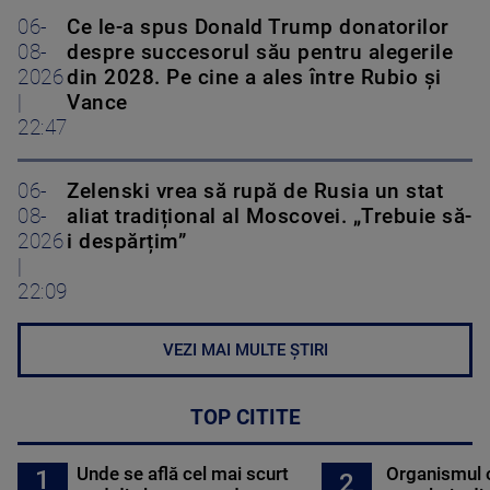
06-
Ce le-a spus Donald Trump donatorilor
08-
despre succesorul său pentru alegerile
2026
din 2028. Pe cine a ales între Rubio și
|
Vance
22:47
06-
Zelenski vrea să rupă de Rusia un stat
08-
aliat tradițional al Moscovei. „Trebuie să-
2026
i despărțim”
|
22:09
VEZI MAI MULTE ȘTIRI
TOP CITITE
Unde se află cel mai scurt
Organismul 
1
2