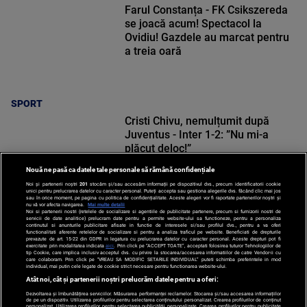
Farul Constanța - FK Csikszereda
se joacă acum! Spectacol la
Ovidiu! Gazdele au marcat pentru
a treia oară
SPORT
Cristi Chivu, nemulțumit după
Juventus - Inter 1-2: ”Nu mi-a
plăcut deloc!”
Nouă ne pasă ca datele tale personale să rămână confidențiale
Noi și partenerii noștri
201
stocăm și/sau accesăm informații pe dispozitivul dvs., precum identificatorii cookie
unici pentru prelucrarea datelor cu caracter personal. Puteți accepta sau gestiona alegerile dvs. făcând clic mai jos
sau în orice moment, pe pagina cu politica de confidențialitate. Aceste alegeri vor fi raportate partenerilor noștri și
nu vă vor afecta navigarea.
Mai multe detalii
Noi si partenerii nostri (retelele de socializare si agentiile de publicitate partenere, precum si furnizorii nostri de
SPORT
servicii de date analitice) prelucram date pentru a permite website-ului sa functioneze, pentru a personaliza
continutul si anunturile publicitare afisate in functie de interesele si/sau profilul dvs., pentru a va oferi
functionalitati aferente retelelor de socializare si pentru a analiza traficul pe website. Beneficiati de drepturile
prevazute de art. 15-22 din GDPR in legatura cu prelucrarea datelor cu caracter personal. Aceste drepturi pot fi
exercitate prin modalitatea indicata
aici
. Prin click pe “ACCEPT TOATE”, acceptati folosirea tuturor Tehnologiilor de
tip Cookie, care implica inclusiv acceptul dvs. cu privire la stocarea/accesarea informatiilor de catre Vendor-ii cu
care colaboram. Prin click pe “VREAU SA MODIFIC SETARILE INDIVIDUAL” puteti schimba preferintele in mod
individual, mai putin cele legate de cookie strict necesare pentru functionarea website-ului.
Atât noi, cât și partenerii noștri prelucrăm datele pentru a oferi:
Dezvoltarea și îmbunătățirea serviciilor. Măsurarea performanței reclamelor. Stocarea și/sau accesarea informațiilor
de pe un dispozitiv. Utilizarea profilurilor pentru selectarea conținutului personalizat. Crearea profilurilor de conținut
personalizat. Utilizarea profilurilor pentru selectarea publicității personalizate. Crearea profilurilor pentru publicitate