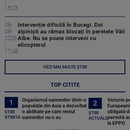
|
18:23
08-
Intervenție dificilă în Bucegi. Doi
08-
alpiniști au rămas blocați în peretele Văii
2026
Albe. Nu se poate interveni cu
|
elicopterul
17:48
VEZI MAI MULTE ȘTIRI
TOP CITITE
Organismul oamenilor dintr-o
Victorie p
1
2
populație din Asia a dezvoltat
Europeană
o abilitate pe care restul
obligată d
STIRI
ȘTIRI
oamenilor nu o au
permită au
STIINTA
ACTUALE
la EPPO