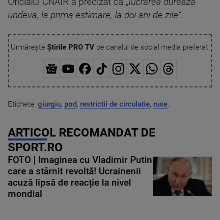
Oficialul CNAIR a precizat că „
lucrarea durează
undeva, la prima estimare, la doi ani de zile”.
Urmărește
Știrile PRO TV
pe canalul de social media preferat:
Etichete:
giurgiu
,
pod
,
restrictii de circulatie
,
ruse
,
ARTICOL RECOMANDAT DE
SPORT.RO
FOTO | Imaginea cu Vladimir Putin
care a stârnit revoltă! Ucrainenii
acuză lipsă de reacție la nivel
mondial