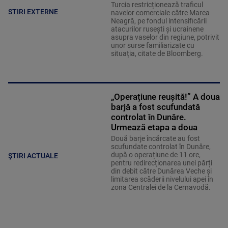
Turcia restricționează traficul
STIRI EXTERNE
navelor comerciale către Marea
Neagră, pe fondul intensificării
atacurilor rusești și ucrainene
asupra vaselor din regiune, potrivit
unor surse familiarizate cu
situația, citate de Bloomberg.
„Operațiune reușită!” A doua
barjă a fost scufundată
controlat în Dunăre.
Urmează etapa a doua
Două barje încărcate au fost
scufundate controlat în Dunăre,
după o operațiune de 11 ore,
ȘTIRI ACTUALE
pentru redirecționarea unei părți
din debit către Dunărea Veche și
limitarea scăderii nivelului apei în
zona Centralei de la Cernavodă.