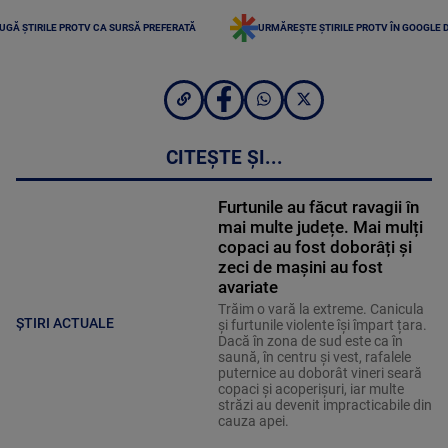
UGĂ ȘTIRILE PROTV CA SURSĂ PREFERATĂ
URMĂREȘTE ȘTIRILE PROTV ÎN GOOGLE 
CITEȘTE ȘI...
Furtunile au făcut ravagii în
mai multe județe. Mai mulți
copaci au fost doborâți și
zeci de mașini au fost
avariate
Trăim o vară la extreme. Canicula
ȘTIRI ACTUALE
și furtunile violente își împart țara.
Dacă în zona de sud este ca în
saună, în centru și vest, rafalele
puternice au doborât vineri seară
copaci și acoperișuri, iar multe
străzi au devenit impracticabile din
cauza apei.