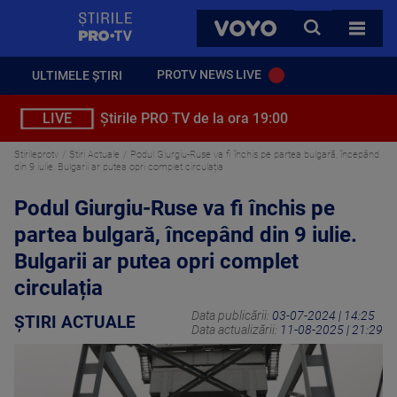
StirilePROTV
CAUTA
VOYO
TOATE 
PROTV NEWS LIVE
ULTIMELE ȘTIRI
LIVE
Știrile PRO TV de la ora 19:00
Stirileprotv
Știri Actuale
Podul Giurgiu-Ruse va fi închis pe partea bulgară, începând
din 9 iulie. Bulgarii ar putea opri complet circulația
Podul Giurgiu-Ruse va fi închis pe
partea bulgară, începând din 9 iulie.
Bulgarii ar putea opri complet
circulația
Data publicării:
03-07-2024 | 14:25
ȘTIRI ACTUALE
Data actualizării:
11-08-2025 | 21:29