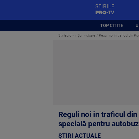
StirilePROTV
TOP CITITE
U
Stirileprotv
Știri Actuale
Reguli noi în traficul din 
Reguli noi în traficul d
specială pentru autobu
ȘTIRI ACTUALE