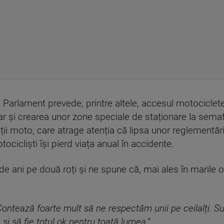
 Parlament prevede, printre altele, accesul motociclete
ar și crearea unor zone speciale de staționare la semafo
ții moto, care atrage atenția că lipsa unor reglementări 
tocicliști își pierd viața anual în accidente.
de ani pe două roți și ne spune că, mai ales în marile 
Contează foarte mult să ne respectăm unii pe ceilalți. Sun
 să fie totul ok pentru toată lumea.”