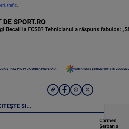
eri
,
trafic
,
 DE SPORT.RO
gi Becali la FCSB? Tehnicianul a răspuns fabulos: „S
UGĂ ȘTIRILE PROTV CA SURSĂ PREFERATĂ
URMĂREȘTE ȘTIRILE PROTV ÎN GOOGLE 
CITEȘTE ȘI...
Carmen
Șerban a