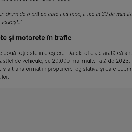
Un drum de o oră pe care l-aș face, îl fac în 30 de minut
ucurești.”
e și motorete în trafic
 două roți este în creștere. Datele oficiale arată că anu
astfel de vehicule, cu 20.000 mai multe față de 2023. 
 s-a transformat în propunere legislativă și care cupri
lor.