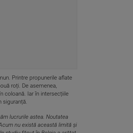
un. Printre propunerile aflate
 două roți. De asemenea,
 coloană. Iar în intersecțiile
 siguranță.
ăm lucrurile astea. Noutatea
Acum nu există această limită și