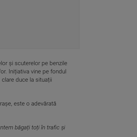
lor și scuterelor pe benzile
r. Inițiativa vine pe fondul
clare duce la situații
orașe, este o adevărată
tem băgați toți în trafic și