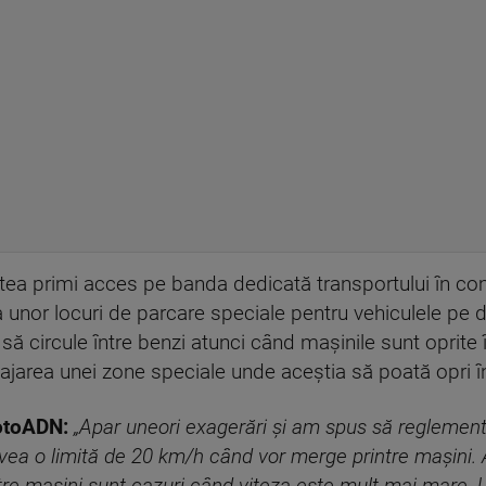
utea primi acces pe banda dedicată transportului în com
a unor locuri de parcare speciale pentru vehiculele pe
să circule între benzi atunci când mașinile sunt oprite în
area unei zone speciale unde aceștia să poată opri în
otoADN:
„Apar uneori exagerări și am spus să reglement
avea o limită de 20 km/h când vor merge printre mașini. 