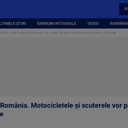
P
LTIMELE ȘTIRI
EMISIUNI INTEGRALE
VIDEO
ROMÂNIA,
România. Motocicletele și scuterele vor putea merge pe banda specială pentru autobuze
in România. Motocicletele și scuterele vo
ze