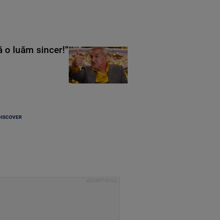
ă o luăm sincer!”
DISCOVER