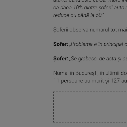
atunci când este culoar mare înt
că dacă 10% dintre șoferii auto 
reduce cu până la 50.”
Șoferii observă numărul tot mai 
Șofer:
„Problema e în principal cu
Șofer
:
„Se grăbesc, de asta și-au 
Numai în București, în ultimii d
11 persoane au murit și 127 au 