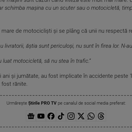
re mașini sunt cazuri când viteza este mult mai mare. Un
ar schimba mașina cu un scuter sau o motocicletă, timpii 
mare de motocicliști și se plâng că unii nu respectă reg
 livratorii, ăștia sunt periculoși, nu sunt în firea lor. N-au
luat motocicletă, să nu stea în trafic.”
oi ani și jumătate, au fost implicate în accidente pest
fost rănite.
Urmărește
Știrile PRO TV
pe canalul de social media preferat: