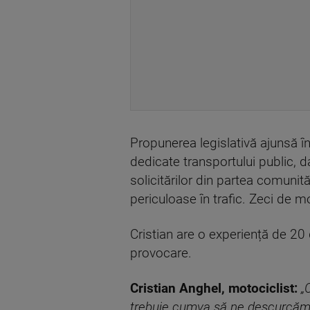
Propunerea legislativă ajunsă în
dedicate transportului public, d
solicitărilor din partea comunită
periculoase în trafic. Zeci de mo
Cristian are o experiență de 20 
provocare.
Cristian Anghel, motociclist:
„
trebuie cumva să ne descurcăm și