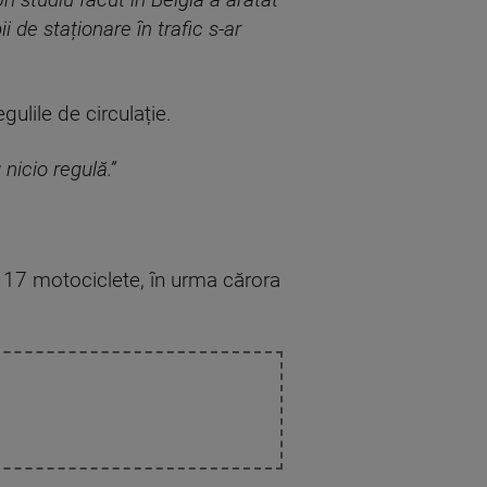
 studiu făcut în Belgia a arătat
de staționare în trafic s-ar
ulile de circulație.
 nicio regulă.”
e 117 motociclete, în urma cărora