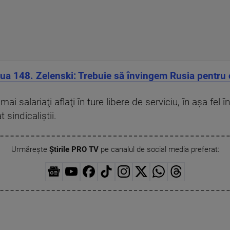
ua 148. Zelenski: Trebuie să învingem Rusia pentru ca
i salariaţi aflaţi în ture libere de serviciu, în aşa fel î
sindicaliştii.
Urmărește
Știrile PRO TV
pe canalul de social media preferat: