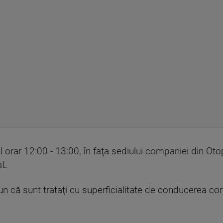
alul orar 12:00 - 13:00, în faţa sediului companiei din Ot
t.
un că sunt trataţi cu superficialitate de conducerea co
.