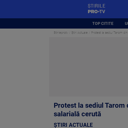
StirilePROTV
TOP CITITE
U
Stirileprotv
Știri Actuale
Protest la sediul Tarom din
Protest la sediul Tarom 
salarială cerută
ȘTIRI ACTUALE