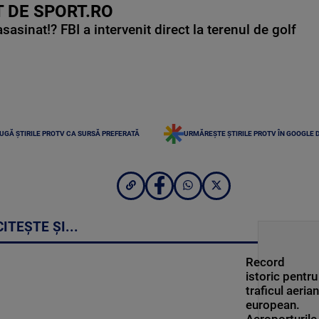
 DE SPORT.RO
asinat!? FBI a intervenit direct la terenul de golf
UGĂ ȘTIRILE PROTV CA SURSĂ PREFERATĂ
URMĂREȘTE ȘTIRILE PROTV ÎN GOOGLE 
CITEȘTE ȘI...
Record
istoric pentru
traficul aerian
european.
Aeroporturile