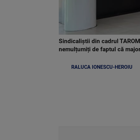
Sindicaliştii din cadrul TAROM
nemulțumiți de faptul că major
RALUCA IONESCU-HEROIU