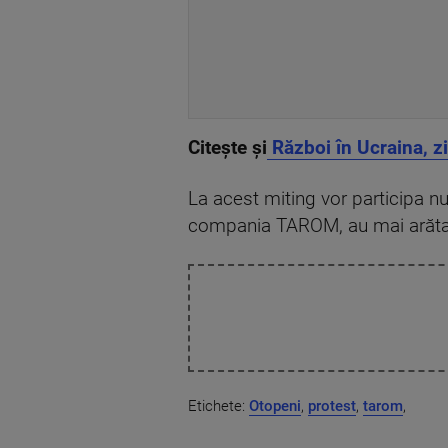
Citește și
Război în Ucraina, zi
La acest miting vor participa numa
compania TAROM, au mai arătat 
Etichete:
Otopeni
,
protest
,
tarom
,