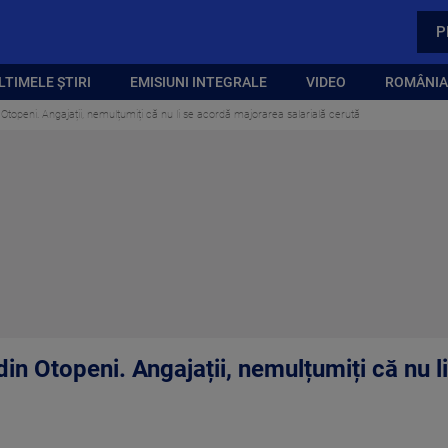
P
LTIMELE ȘTIRI
EMISIUNI INTEGRALE
VIDEO
ROMÂNIA,
 Otopeni. Angajații, nemulțumiți că nu li se acordă majorarea salarială cerută
din Otopeni. Angajații, nemulțumiți că nu 