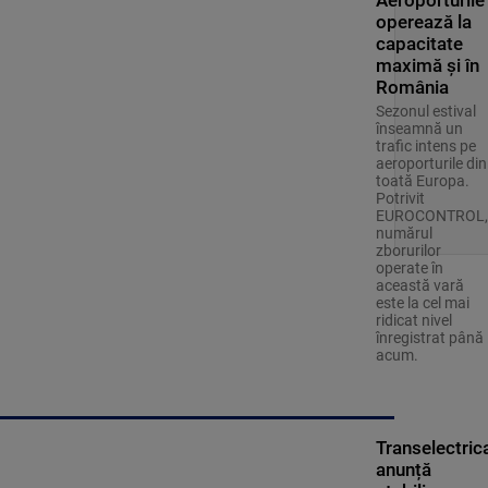
operează la
capacitate
maximă și în
România
Sezonul estival
înseamnă un
trafic intens pe
aeroporturile din
toată Europa.
Potrivit
EUROCONTROL,
numărul
zborurilor
operate în
această vară
este la cel mai
ridicat nivel
înregistrat până
acum.
Transelectric
anunță