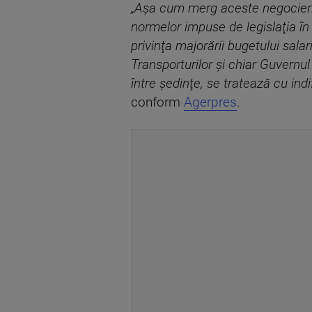
„Aşa cum merg aceste negocieri,
normelor impuse de legislaţia în
privinţa majorării bugetului sal
Transporturilor şi chiar Guvernu
între şedinţe, se tratează cu ind
conform
Agerpres
.