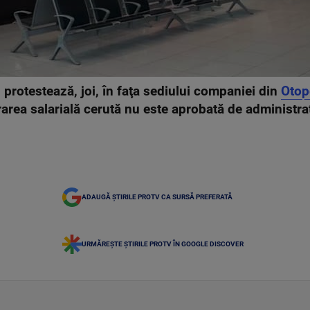
 protestează, joi, în faţa sediului companiei din
Otop
area salarială cerută nu este aprobată de administra
ADAUGĂ ȘTIRILE PROTV CA SURSĂ PREFERATĂ
URMĂREȘTE ȘTIRILE PROTV ÎN GOOGLE DISCOVER