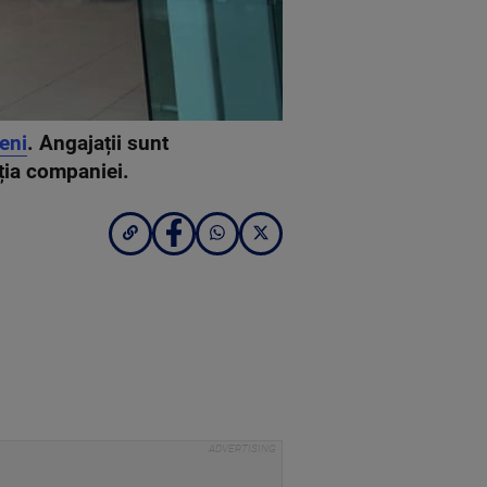
eni
. Angajații sunt
ția companiei.