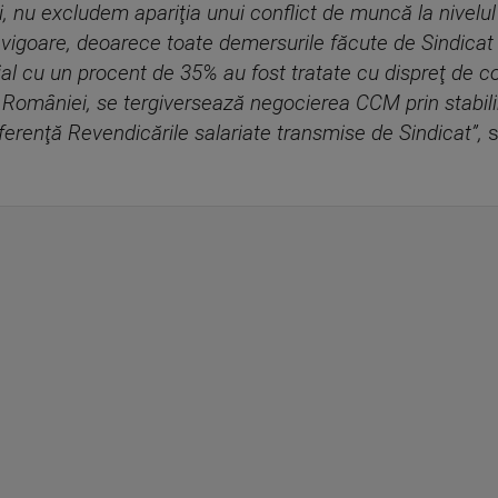
 nu excludem apariţia unui conflict de muncă la nivelu
 vigoare, deoarece toate demersurile făcute de Sindicat î
arial cu un procent de 35% au fost tratate cu dispreţ d
l României, se tergiversează negocierea CCM prin stabil
iferenţă Revendicările salariate transmise de Sindicat”,
s