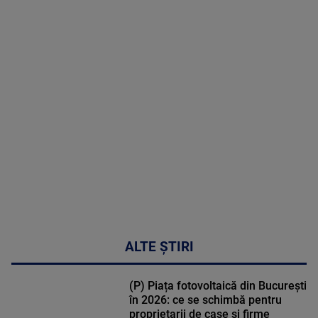
2026
MAI
MULTE
DETALII
47:43
ALTE ȘTIRI
(P) Piața fotovoltaică din București
în 2026: ce se schimbă pentru
proprietarii de case și firme