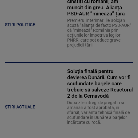
cinstiți cu românii, am
muncit din greu. Alianța
PSD-AUR ”minează” țara
Premierul interimar Ilie Bolojan
STIRI POLITICE
acuză ”alianța de facto PSD-AUR”
că ”minează” România prin
acțiunile lor împotriva legilor
PNRR, care pot aduce grave
prejudicii țării.
Soluția finală pentru
devierea Dunării. Cum vor fi
scufundate barjele care
trebuie să salveze Reactorul
2 de la Cernavodă
După zile întregi de pregătiri și
ȘTIRI ACTUALE
amânări a fost aprobată, în
sfârșit, varianta tehnică finală de
scufundare în Dunăre a barjelor
încărcate cu rocă.