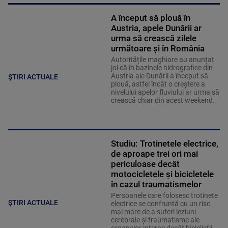
A început să plouă în
Austria, apele Dunării ar
urma să crească zilele
următoare și în România
Autoritățile maghiare au anunțat
joi că în bazinele hidrografice din
Austria ale Dunării a început să
ȘTIRI ACTUALE
plouă, astfel încât o creștere a
nivelului apelor fluviului ar urma să
crească chiar din acest weekend.
Studiu: Trotinetele electrice,
de aproape trei ori mai
periculoase decât
motocicletele și bicicletele
în cazul traumatismelor
Persoanele care folosesc trotinete
ȘTIRI ACTUALE
electrice se confruntă cu un risc
mai mare de a suferi leziuni
cerebrale și traumatisme ale