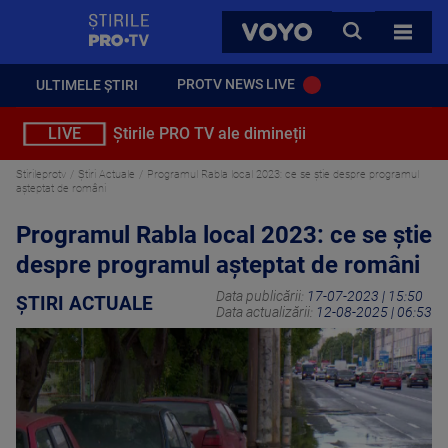
StirilePROTV
CAUTA
VOYO
TOATE 
PROTV NEWS LIVE
ULTIMELE ȘTIRI
LIVE
Știrile PRO TV ale dimineții
Stirileprotv
Știri Actuale
Programul Rabla local 2023: ce se știe despre programul
așteptat de români
Programul Rabla local 2023: ce se știe
despre programul așteptat de români
Data publicării:
17-07-2023 | 15:50
ȘTIRI ACTUALE
Data actualizării:
12-08-2025 | 06:53