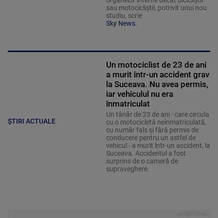
organelor interne decât bicicliștii
sau motocicliștii, potrivit unui nou
studiu, scrie
Sky News.
Un motociclist de 23 de ani
a murit într-un accident grav
la Suceava. Nu avea permis,
iar vehiculul nu era
înmatriculat
Un tânăr de 23 de ani - care circula
ȘTIRI ACTUALE
cu o motocicletă neînmatriculată,
cu număr fals și fără permis de
conducere pentru un astfel de
vehicul - a murit într-un accident, la
Suceava. Accidentul a fost
surprins de o cameră de
supraveghere.