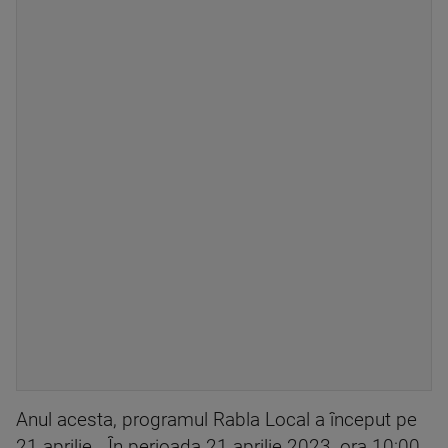
Anul acesta, programul Rabla Local a început pe
21 aprilie. „În perioada 21 aprilie 2023, ora 10:00