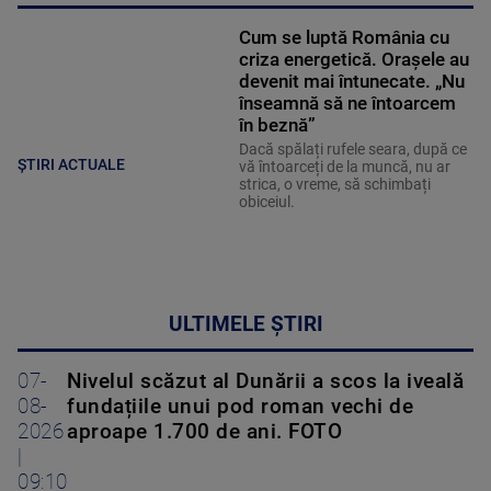
Cum se luptă România cu
criza energetică. Orașele au
devenit mai întunecate. „Nu
înseamnă să ne întoarcem
în beznă”
Dacă spălați rufele seara, după ce
ȘTIRI ACTUALE
vă întoarceți de la muncă, nu ar
strica, o vreme, să schimbați
obiceiul.
ULTIMELE ȘTIRI
07-
Nivelul scăzut al Dunării a scos la iveală
08-
fundațiile unui pod roman vechi de
2026
aproape 1.700 de ani. FOTO
|
09:10