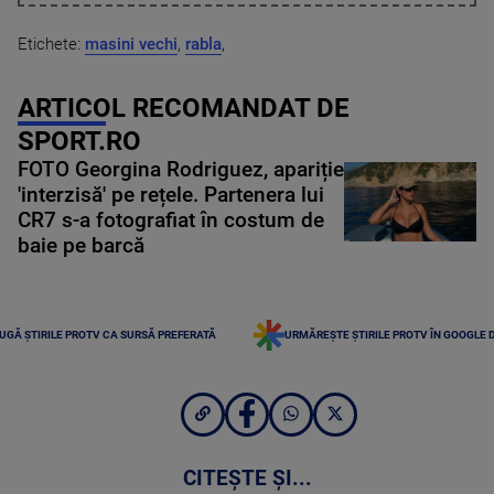
Etichete:
masini vechi
,
rabla
,
ARTICOL RECOMANDAT DE
SPORT.RO
FOTO Georgina Rodriguez, apariție
'interzisă' pe rețele. Partenera lui
CR7 s-a fotografiat în costum de
baie pe barcă
UGĂ ȘTIRILE PROTV CA SURSĂ PREFERATĂ
URMĂREȘTE ȘTIRILE PROTV ÎN GOOGLE 
CITEȘTE ȘI...