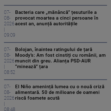
07-
Bacteria care „mănâncă” țesuturile a
08-
provocat moartea a cinci persoane în
2026
acest an, anunță autoritățile
|
09:09
07-
Bolojan, înaintea ratingului de țară
08-
Moody’s: Am fost cinstiți cu românii, am
2026
muncit din greu. Alianța PSD-AUR
|
”minează” țara
08:52
07-
El Niño amenință lumea cu o nouă criză
08-
alimentară. 50 de milioane de oameni
2026
riscă foamete acută
|
08:48