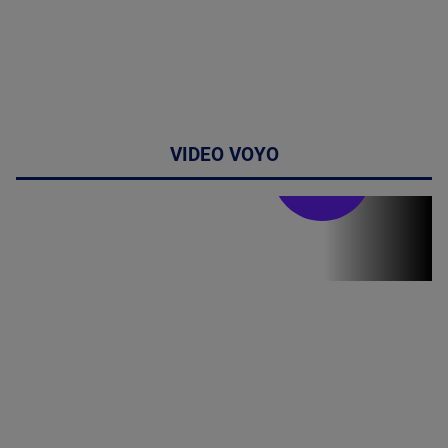
VIDEO VOYO
Stirile PRO TV
Stirile PRO
TV # 19.00 -
06 August