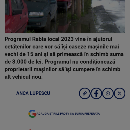
Programul Rabla local 2023 vine în ajutorul
cetățenilor care vor să își caseze mașinile mai
vechi de 15 ani și să primească în schimb suma
de 3.000 de lei. Programul nu condiționează
proprietarii mașinilor să își cumpere în schimb
alt vehicul nou.
ANCA LUPESCU
ADAUGĂ ȘTIRILE PROTV CA SURSĂ PREFERATĂ