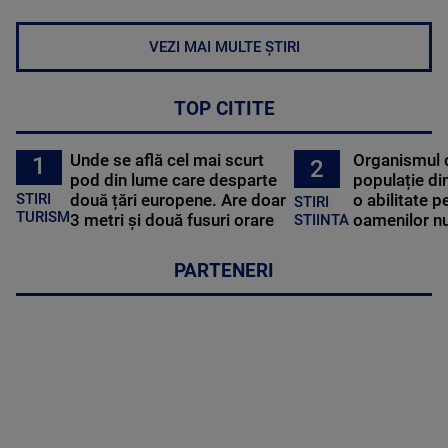
VEZI MAI MULTE ȘTIRI
TOP CITITE
Unde se află cel mai scurt
Organismul 
1
2
pod din lume care desparte
populație di
STIRI
două țări europene. Are doar
o abilitate p
STIRI
TURISM
3 metri și două fusuri orare
oamenilor nu
STIINTA
PARTENERI