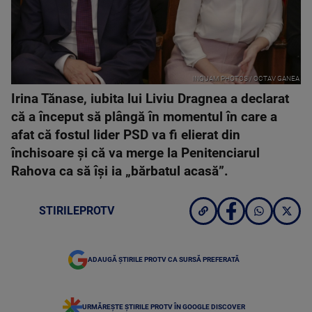
INQUAM PHOTOS / OCTAV GANEA
Irina Tănase, iubita lui Liviu Dragnea a declarat
că a început să plângă în momentul în care a
afat că fostul lider PSD va fi elierat din
închisoare și că va merge la Penitenciarul
Rahova ca să își ia „bărbatul acasă”.
STIRILEPROTV
ADAUGĂ ȘTIRILE PROTV CA SURSĂ PREFERATĂ
URMĂREȘTE ȘTIRILE PROTV ÎN GOOGLE DISCOVER