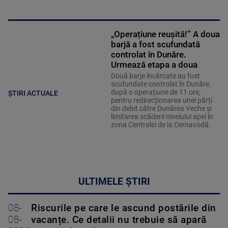
„Operațiune reușită!” A doua
barjă a fost scufundată
controlat în Dunăre.
Urmează etapa a doua
Două barje încărcate au fost
scufundate controlat în Dunăre,
după o operațiune de 11 ore,
ȘTIRI ACTUALE
pentru redirecționarea unei părți
din debit către Dunărea Veche și
limitarea scăderii nivelului apei în
zona Centralei de la Cernavodă.
ULTIMELE ȘTIRI
08-
Riscurile pe care le ascund postările din
08-
vacanțe. Ce detalii nu trebuie să apară