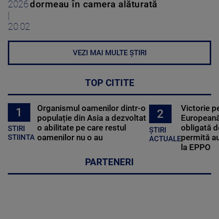
2026
dormeau în camera alăturată
|
20:02
VEZI MAI MULTE ȘTIRI
TOP CITITE
Organismul oamenilor dintr-o
Victorie p
1
2
populație din Asia a dezvoltat
Europeană
o abilitate pe care restul
obligată d
STIRI
ȘTIRI
oamenilor nu o au
permită au
STIINTA
ACTUALE
la EPPO
PARTENERI