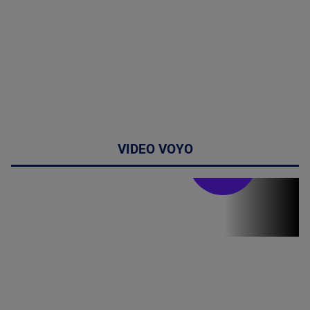
VIDEO VOYO
Stirile PRO TV
Stirile PRO