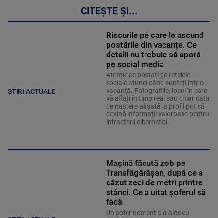
CITEȘTE ȘI...
Riscurile pe care le ascund
postările din vacanțe. Ce
detalii nu trebuie să apară
pe social media
Atenție ce postați pe rețelele
sociale atunci când sunteți într-o
vacanță. Fotografiile, locul în care
ȘTIRI ACTUALE
vă aflați în timp real sau chiar data
de naștere afișată la profil pot să
devină informații valoroase pentru
infractorii cibernetici.
Mașină făcută zob pe
Transfăgărășan, după ce a
căzut zeci de metri printre
stânci. Ce a uitat șoferul să
facă
Un șofer neatent s-a ales cu