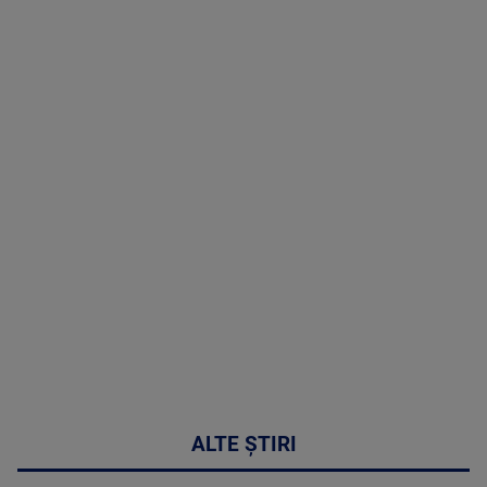
TV # 07.00 -
08 August
2026
MAI
MULTE
DETALII
02:32:45
ALTE ȘTIRI