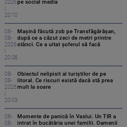
2026
pe social media
|
20:10
08-
Mașină făcută zob pe Transfăgărășan,
08-
după ce a căzut zeci de metri printre
2026
stânci. Ce a uitat șoferul să facă
|
20:08
08-
Obiectul nelipisit al turiștilor de pe
08-
litoral. Ce riscuri există dacă stă prea
2026
mult la soare
|
20:03
08-
Momente de panică în Vaslui. Un TIR a
08-
intrat în bucătăria unei familii. Oamenii