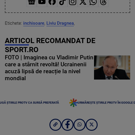
Etichete:
inchisoare
,
Liviu Dragnea
,
ARTICOL RECOMANDAT DE
SPORT.RO
FOTO | Imaginea cu Vladimir Putin
care a stârnit revoltă! Ucrainenii
acuză lipsă de reacție la nivel
mondial
UGĂ ȘTIRILE PROTV CA SURSĂ PREFERATĂ
URMĂREȘTE ȘTIRILE PROTV ÎN GOOGLE 