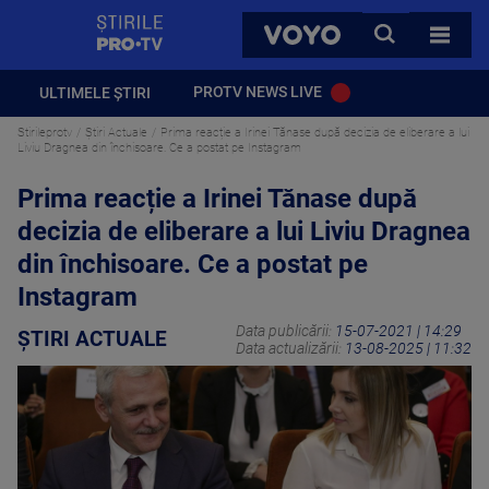
StirilePROTV
CAUTA
VOYO
TOATE 
PROTV NEWS LIVE
ULTIMELE ȘTIRI
Stirileprotv
Știri Actuale
Prima reacție a Irinei Tănase după decizia de eliberare a lui
Liviu Dragnea din închisoare. Ce a postat pe Instagram
Prima reacție a Irinei Tănase după
decizia de eliberare a lui Liviu Dragnea
din închisoare. Ce a postat pe
Instagram
Data publicării:
15-07-2021 | 14:29
ȘTIRI ACTUALE
Data actualizării:
13-08-2025 | 11:32