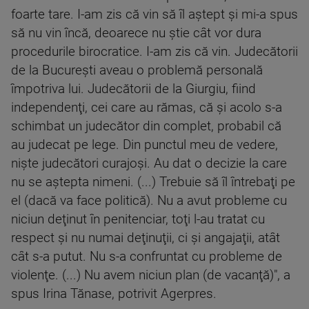
foarte tare. I-am zis că vin să îl aştept şi mi-a spus
să nu vin încă, deoarece nu ştie cât vor dura
procedurile birocratice. I-am zis că vin. Judecătorii
de la Bucureşti aveau o problemă personală
împotriva lui. Judecătorii de la Giurgiu, fiind
independenţi, cei care au rămas, că şi acolo s-a
schimbat un judecător din complet, probabil că
au judecat pe lege. Din punctul meu de vedere,
nişte judecători curajoşi. Au dat o decizie la care
nu se aştepta nimeni. (...) Trebuie să îl întrebaţi pe
el (dacă va face politică). Nu a avut probleme cu
niciun deţinut în penitenciar, toţi l-au tratat cu
respect şi nu numai deţinuţii, ci şi angajaţii, atât
cât s-a putut. Nu s-a confruntat cu probleme de
violenţe. (...) Nu avem niciun plan (de vacanţă)", a
spus Irina Tănase, potrivit Agerpres.