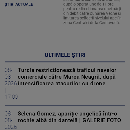
după o operațiune de 11 ore,
ȘTIRI ACTUALE
pentru redirecționarea unei părți
din debit către Dunărea Veche și
limitarea scăderii nivelului apei în
zona Centralei de la Cernavodă.
ULTIMELE ȘTIRI
08-
Turcia restricționează traficul navelor
08-
comerciale către Marea Neagră, după
2026
intensificarea atacurilor cu drone
|
17:00
08-
Selena Gomez, apariție angelică într-o
08-
rochie albă din dantelă | GALERIE FOTO
2026