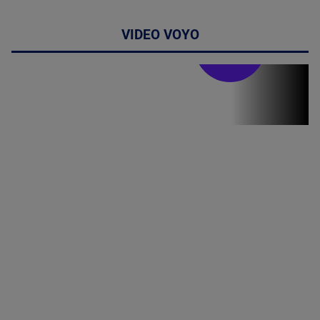
VIDEO VOYO
Stirile PRO TV
Stirile PRO
TV # 07.00 -
08 August
2026
MAI
MULTE