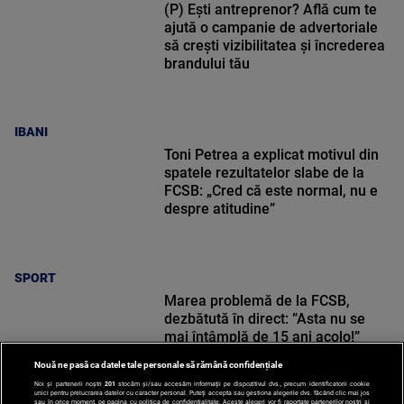
(P) Ești antreprenor? Află cum te
ajută o campanie de advertoriale
să crești vizibilitatea și încrederea
brandului tău
IBANI
Toni Petrea a explicat motivul din
spatele rezultatelor slabe de la
FCSB: „Cred că este normal, nu e
despre atitudine”
SPORT
Marea problemă de la FCSB,
dezbătută în direct: ”Asta nu se
mai întâmplă de 15 ani acolo!”
Nouă ne pasă ca datele tale personale să rămână confidențiale
Noi și partenerii noștri
201
stocăm și/sau accesăm informații pe dispozitivul dvs., precum identificatorii cookie
unici pentru prelucrarea datelor cu caracter personal. Puteți accepta sau gestiona alegerile dvs. făcând clic mai jos
sau în orice moment, pe pagina cu politica de confidențialitate. Aceste alegeri vor fi raportate partenerilor noștri și