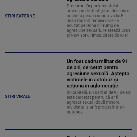
Procurorii Departamentului
american de Justiţie au deschis o
anchetă penală împotriva lui E.
STIRI EXTERNE
Jean Carroll, femeia care l-a
acuzat pe Donald Trump de
agresiune sexuală, relatează CNN
şi New York Times, citate de AFP.
Un fost cadru militar de 91
de ani, cercetat pentru
agresiune sexuală. Aștepta
victimele în autobuz și
acționa în aglomerație
În Capitală, un bărbat de 91 de ani
STIRI VIRALE
este cercetat pentru că ar fi
agresat sexual două minore.
Incidentul s-ar fi produs într-un
autobuz.