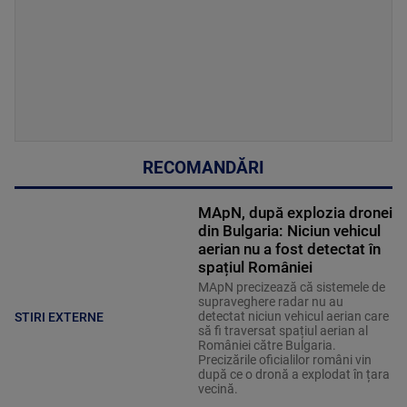
RECOMANDĂRI
MApN, după explozia dronei
din Bulgaria: Niciun vehicul
aerian nu a fost detectat în
spațiul României
MApN precizează că sistemele de
supraveghere radar nu au
detectat niciun vehicul aerian care
STIRI EXTERNE
să fi traversat spațiul aerian al
României către Bulgaria.
Precizările oficialilor români vin
după ce o dronă a explodat în țara
vecină.