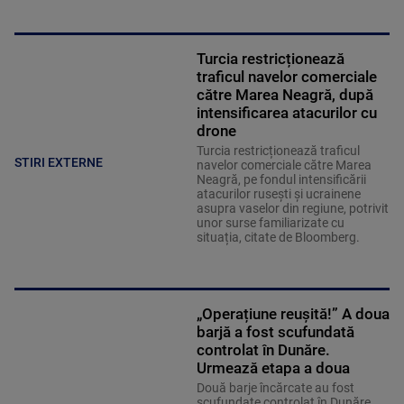
Turcia restricționează
traficul navelor comerciale
către Marea Neagră, după
intensificarea atacurilor cu
drone
Turcia restricționează traficul
STIRI EXTERNE
navelor comerciale către Marea
Neagră, pe fondul intensificării
atacurilor rusești și ucrainene
asupra vaselor din regiune, potrivit
unor surse familiarizate cu
situația, citate de Bloomberg.
„Operațiune reușită!” A doua
barjă a fost scufundată
controlat în Dunăre.
Urmează etapa a doua
Două barje încărcate au fost
scufundate controlat în Dunăre,