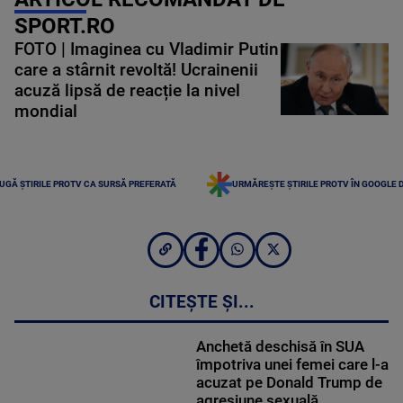
SPORT.RO
FOTO | Imaginea cu Vladimir Putin
care a stârnit revoltă! Ucrainenii
acuză lipsă de reacție la nivel
mondial
UGĂ ȘTIRILE PROTV CA SURSĂ PREFERATĂ
URMĂREȘTE ȘTIRILE PROTV ÎN GOOGLE 
CITEȘTE ȘI...
Anchetă deschisă în SUA
împotriva unei femei care l-a
acuzat pe Donald Trump de
agresiune sexuală