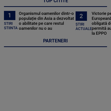
TOP CITITE
Organismul oamenilor dintr-o
Victorie p
1
2
populație din Asia a dezvoltat
Europeană
o abilitate pe care restul
obligată d
STIRI
ȘTIRI
oamenilor nu o au
permită au
STIINTA
ACTUALE
la EPPO
PARTENERI