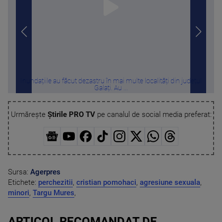
Inundațiile au făcut dezastru în mai multe localități din județul
Ca în
Galați. Au ...
Urmărește
Știrile PRO TV
pe canalul de social media preferat:
Sursa:
Agerpres
Etichete:
perchezitii
,
cristian pomohaci
,
agresiune sexuala
,
minori
,
Targu Mures
,
ARTICOL RECOMANDAT DE