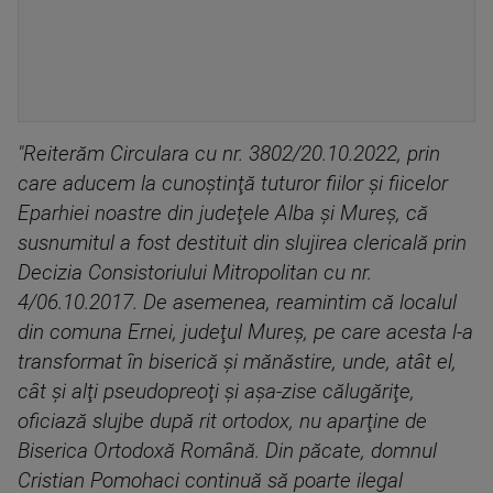
"Reiterăm Circulara cu nr. 3802/20.10.2022, prin
care aducem la cunoştinţă tuturor fiilor şi fiicelor
Eparhiei noastre din judeţele Alba şi Mureş, că
susnumitul a fost destituit din slujirea clericală prin
Decizia Consistoriului Mitropolitan cu nr.
4/06.10.2017. De asemenea, reamintim că localul
din comuna Ernei, judeţul Mureş, pe care acesta l-a
transformat în biserică şi mănăstire, unde, atât el,
cât şi alţi pseudopreoţi şi aşa-zise călugăriţe,
oficiază slujbe după rit ortodox, nu aparţine de
Biserica Ortodoxă Română. Din păcate, domnul
Cristian Pomohaci continuă să poarte ilegal