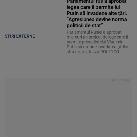
Parlamentul rus a aprobat
legea care îi permite lui
Putin să invadeze alte țări.
”Agresiunea devine norma
politicii de stat”
Parlamentul Rusiei a aprobat
STIRI EXTERNE
miercuri un proiect de lege care îi
permite preşedintelui Vladimir
Putin să ordone invadarea ţărilor
străine, relatează POLITICO.