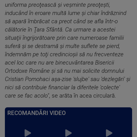
uniforma preoţească şi veşminte preoţeşti,
inducând în eroare multă lume şi chiar îndrăznind
să apară îmbrăcat ca preot când se afla într-o
călătorie în Ţara Sfântă. Ca urmare a acestei
situaţii îngrijorătoare prin care numeroase familii
suferă şi se destramă şi multe suflete se pierd,
îndemnăm pe toţi credincioşii să nu frecventeze
acel loc care nu are binecuvântarea Bisericii
Ortodoxe Române şi să nu mai solicite domnului
Cristian Pomohaci aşa-zise 'slujbe' sau 'dezlegări' şi
nici să contribuie financiar la diferitele 'colecte'
care se fac acolo"
, se arăta în acea circulară.
RECOMANDĂRI VIDEO