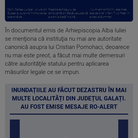
Ca în „Cartea Junglei”: un urs din
Reacția echipajului de
„Nu m-am simțit în viața mea
Suceava, surprins în timp ce se
ambulanță din Bacău acuzat că
așa de bine” – fanii Two Feet, în
scarpină de ...
a oprit la piață în plină ...
extaz la Summer ...
În documentul emis de Arhiepiscopia Alba Iuliei
se menţiona că instituţia nu mai are autoritate
canonică asupra lui Cristian Pomohaci, deoarece
nu mai este preot, a făcut mai multe demersuri
către autorităţile statului pentru aplicarea
măsurilor legale ce se impun.
INUNDAȚIILE AU FĂCUT DEZASTRU ÎN MAI
MULTE LOCALITĂȚI DIN JUDEȚUL GALAȚI.
AU FOST EMISE MESAJE RO-ALERT