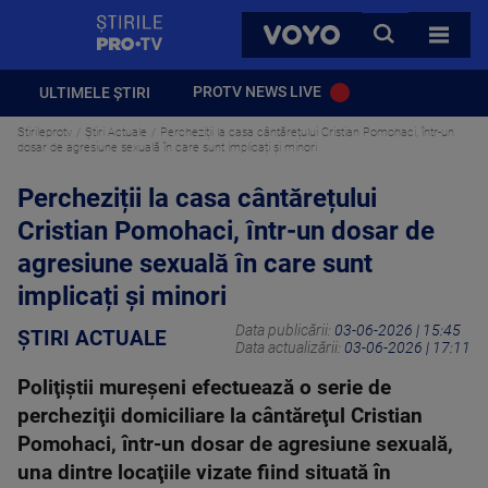
StirilePROTV
CAUTA
VOYO
TOATE 
PROTV NEWS LIVE
ULTIMELE ȘTIRI
Stirileprotv
Știri Actuale
Percheziții la casa cântărețului Cristian Pomohaci, într-un
dosar de agresiune sexuală în care sunt implicați și minori
Percheziții la casa cântărețului
Cristian Pomohaci, într-un dosar de
agresiune sexuală în care sunt
implicați și minori
Data publicării:
03-06-2026 | 15:45
ȘTIRI ACTUALE
Data actualizării:
03-06-2026 | 17:11
Poliţiştii mureşeni efectuează o serie de
percheziţii domiciliare la cântăreţul Cristian
Pomohaci, într-un dosar de agresiune sexuală,
una dintre locaţiile vizate fiind situată în