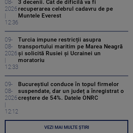
08-
3 decenii. Cât de dificilă va fi
2026
recuperarea celebrul cadavru de pe
|
Muntele Everest
12:36
09-
Turcia impune restricții asupra
08-
transportului maritim pe Marea Neagră
2026
și solicită Rusiei și Ucrainei un
|
moratoriu
12:33
09-
Bucureștiul conduce în topul firmelor
08-
suspendate, dar un județ a înregistrat o
2026
creștere de 54%. Datele ONRC
|
12:12
VEZI MAI MULTE ȘTIRI