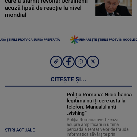
care a stârnit revoltă! Ucrainenii
acuză lipsă de reacție la nivel
mondial
UGĂ ȘTIRILE PROTV CA SURSĂ PREFERATĂ
URMĂREȘTE ȘTIRILE PROTV ÎN GOOGLE 
CITEȘTE ȘI...
Poliția Română: Nicio bancă
legitimă nu îți cere asta la
telefon. Manualul anti
„vishing”
Poliția Română avertizează
asupra amplificării în ultima
perioadă a tentativelor de fraudă
ȘTIRI ACTUALE
informatică săvârșite prin