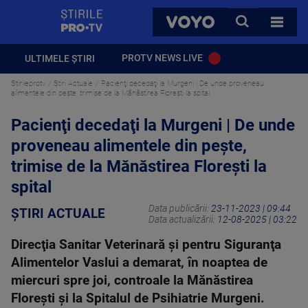
StirilePROTV
CAUTA
VOYO
TOATE 
PROTV NEWS LIVE
ULTIMELE ȘTIRI
Stirileprotv
Știri Actuale
Pacienţi decedaţi la Murgeni | De unde proveneau
alimentele din peşte, trimise de la Mănăstirea Floreşti la spital
Pacienţi decedaţi la Murgeni | De unde
proveneau alimentele din peşte,
trimise de la Mănăstirea Floreşti la
spital
Data publicării:
23-11-2023 | 09:44
ȘTIRI ACTUALE
Data actualizării:
12-08-2025 | 03:22
Direcţia Sanitar Veterinară şi pentru Siguranţa
Alimentelor Vaslui a demarat, în noaptea de
miercuri spre joi, controale la Mănăstirea
Floreşti şi la Spitalul de Psihiatrie Murgeni.