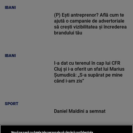
IBANI
(P) Ești antreprenor? Află cum te
ajută o campanie de advertoriale
să crești vizibilitatea și încrederea
brandului tău
IBANI
I-a dat cu terenul în cap lui CFR
Cluj și i-a oferit un sfat lui Marius
Șumudică: „S-a supărat pe mine
când i-am zis”
SPORT
Daniel Maldini a semnat
Nouă ne pasă ca datele tale personale să rămână confidențiale