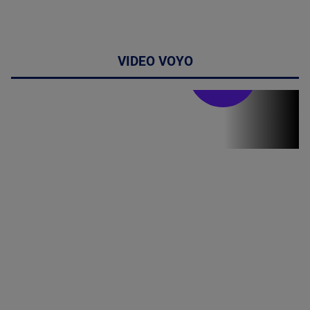
VIDEO VOYO
Stirile PRO TV
Stirile PRO
TV # 19.00 -
8 August
2026
MAI