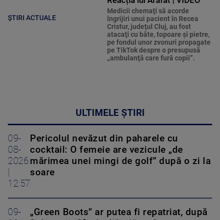
Reacția lui Arafat | VIDEO
Medicii chemaţi să acorde
ȘTIRI ACTUALE
îngrijiri unui pacient în Recea
Cristur, judeţul Cluj, au fost
atacaţi cu bâte, topoare şi pietre,
pe fondul unor zvonuri propagate
pe TikTok despre o presupusă
„ambulanţă care fură copii”.
ULTIMELE ȘTIRI
09-
Pericolul nevăzut din paharele cu
08-
cocktail: O femeie are vezicule „de
2026
mărimea unei mingi de golf” după o zi la
|
soare
12:57
09-
„Green Boots” ar putea fi repatriat, după