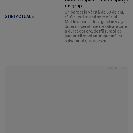
de grup
Un bărbat în vârstă de 80 de ani,
ȘTIRI ACTUALE
rătăcit pe traseul spre Vârful
Moldoveanu, a fost găsit în viață
după o operațiune de salvare care
a durat opt ore, desfășurată de
jandarmii montani împreună cu
salvamontiștii argeșeni.