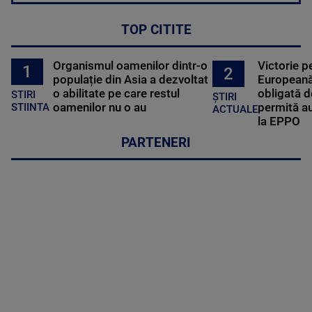
TOP CITITE
Organismul oamenilor dintr-o
Victorie p
1
2
populație din Asia a dezvoltat
Europeană
o abilitate pe care restul
obligată d
STIRI
ȘTIRI
oamenilor nu o au
permită au
STIINTA
ACTUALE
la EPPO
PARTENERI