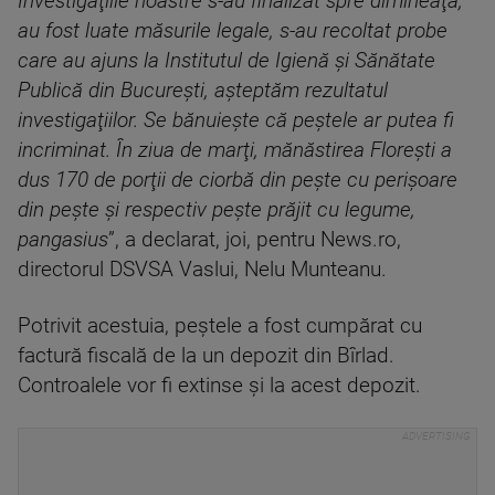
Investigaţiile noastre s-au finalizat spre dimineaţă,
au fost luate măsurile legale, s-au recoltat probe
care au ajuns la Institutul de Igienă şi Sănătate
Publică din Bucureşti, aşteptăm rezultatul
investigaţiilor. Se bănuieşte că peştele ar putea fi
incriminat. În ziua de marţi, mănăstirea Floreşti a
dus 170 de porţii de ciorbă din peşte cu perişoare
din peşte şi respectiv peşte prăjit cu legume,
pangasius
”, a declarat, joi, pentru News.ro,
directorul DSVSA Vaslui, Nelu Munteanu.
Potrivit acestuia, peştele a fost cumpărat cu
factură fiscală de la un depozit din Bîrlad.
Controalele vor fi extinse şi la acest depozit.