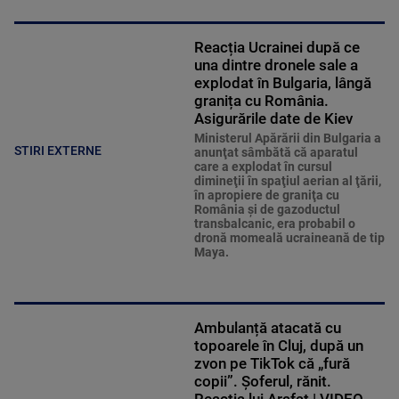
Reacția Ucrainei după ce
una dintre dronele sale a
explodat în Bulgaria, lângă
granița cu România.
Asigurările date de Kiev
Ministerul Apărării din Bulgaria a
STIRI EXTERNE
anunţat sâmbătă că aparatul
care a explodat în cursul
dimineţii în spaţiul aerian al ţării,
în apropiere de graniţa cu
România şi de gazoductul
transbalcanic, era probabil o
dronă momeală ucraineană de tip
Maya.
Ambulanță atacată cu
topoarele în Cluj, după un
zvon pe TikTok că „fură
copii”. Șoferul, rănit.