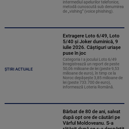
intermediul apelurilor telefonice,
metodă cunoscută sub denumirea
de „vishing” (voice phishing).
Extragere Loto 6/49, Loto
5/40 și Joker duminică, 9
iulie 2026. Câștiguri uriașe
puse în joc
Categoria I a jocului Loto 6/49
înregistrează un report de peste
50,06 milioane de lei (peste 9,53
ȘTIRI ACTUALE
milioane de euro), în timp ce la
Noroc depăşeşte 3,85 milioane de
lei (peste 733.700 de euro),
informează Loteria Română.
Bărbat de 80 de ani, salvat
după opt ore de căutări pe
Vârful Moldoveanu. S-a
rătăcit după ce s-a despărțit