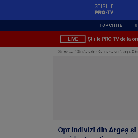
StirilePROTV
TOP CITITE
U
LIVE
Știrile PRO TV de la or
Stirileprotv
Știri Actuale
Opt indivizi din Argeș și Dâ
Opt indivizi din Argeș ș