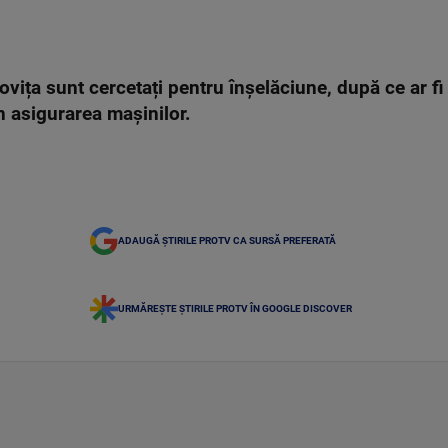
ovița sunt cercetați pentru înșelăciune, după ce ar fi
n asigurarea mașinilor.
ADAUGĂ ȘTIRILE PROTV CA SURSĂ PREFERATĂ
URMĂREȘTE ȘTIRILE PROTV ÎN GOOGLE DISCOVER