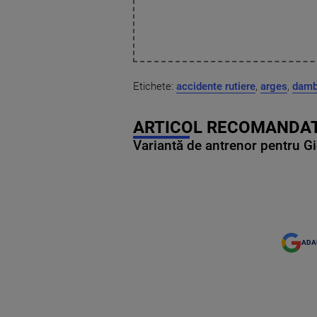
Etichete:
accidente rutiere
,
arges
,
damb
ARTICOL RECOMANDAT
Variantă de antrenor pentru Gi
ADA