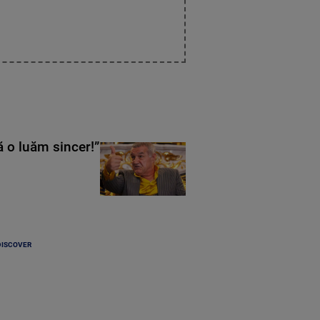
ă o luăm sincer!”
DISCOVER