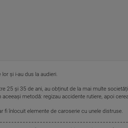
 lor și i-au dus la audieri.
ntre 25 și 35 de ani, au obținut de la mai multe societă
in aceeași metodă: regizau accidente rutiere, apoi cere
ar fi înlocuit elemente de caroserie cu unele distruse.