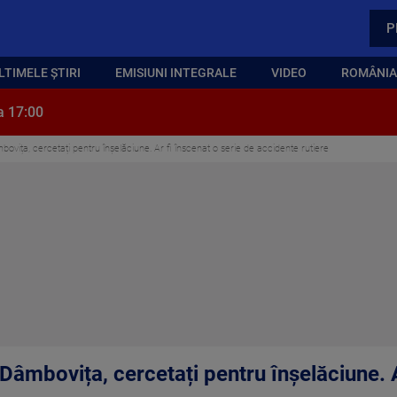
P
LTIMELE ȘTIRI
EMISIUNI INTEGRALE
VIDEO
ROMÂNIA,
a 17:00
mbovița, cercetați pentru înșelăciune. Ar fi înscenat o serie de accidente rutiere
i Dâmbovița, cercetați pentru înșelăciune. A