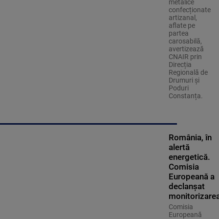
metalice
confecționate
artizanal,
aflate pe
partea
carosabilă,
avertizează
CNAIR prin
Direcția
Regională de
Drumuri și
Poduri
Constanța.
România, în
alertă
energetică.
Comisia
Europeană a
declanșat
monitorizare
Comisia
Europeană