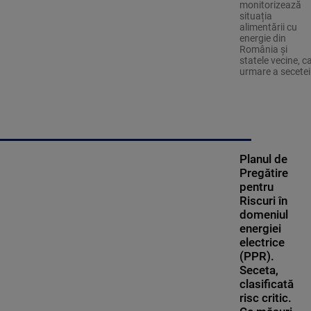
monitorizează
situația
alimentării cu
energie din
România și
statele vecine, c
urmare a secetei
Planul de
Pregătire
pentru
Riscuri în
domeniul
energiei
electrice
(PPR).
Seceta,
clasificată
risc critic.