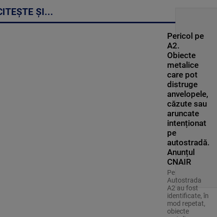
CITEȘTE ȘI...
Pericol pe
A2.
Obiecte
metalice
care pot
distruge
anvelopele,
căzute sau
aruncate
intenționat
pe
autostradă.
Anunțul
CNAIR
Pe
Autostrada
A2 au fost
identificate, în
mod repetat,
obiecte