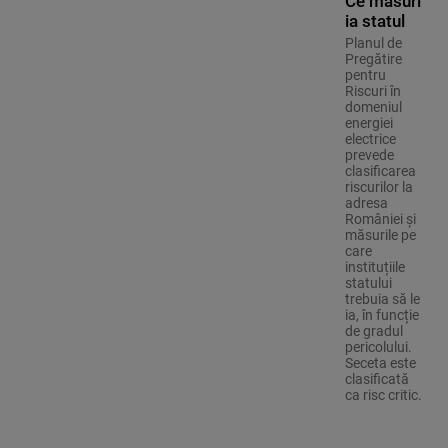
Ce măsuri
ia statul
Planul de
Pregătire
pentru
Riscuri în
domeniul
energiei
electrice
prevede
clasificarea
riscurilor la
adresa
României și
măsurile pe
care
instituțiile
statului
trebuia să le
ia, în funcție
de gradul
pericolului.
Seceta este
clasificată
ca risc critic.