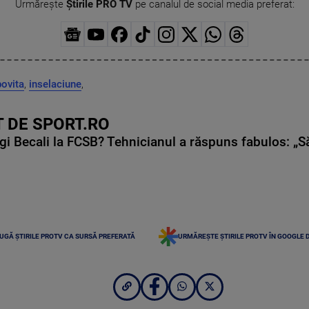
Urmărește
Știrile PRO TV
pe canalul de social media preferat:
ovita
,
inselaciune
,
 DE SPORT.RO
gi Becali la FCSB? Tehnicianul a răspuns fabulos: „S
UGĂ ȘTIRILE PROTV CA SURSĂ PREFERATĂ
URMĂREȘTE ȘTIRILE PROTV ÎN GOOGLE 