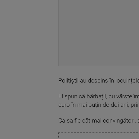
Polițiștii au descins în locuințele
Ei spun că bărbații, cu vârste î
euro în mai puțin de doi ani, pr
Ca să fie cât mai convingători, 