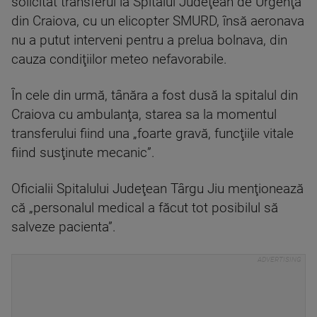
solicitat transferul la Spitalul Judeţean de Urgenţă
din Craiova, cu un elicopter SMURD, însă aeronava
nu a putut interveni pentru a prelua bolnava, din
cauza condiţiilor meteo nefavorabile.
În cele din urmă, tânăra a fost dusă la spitalul din
Craiova cu ambulanţa, starea sa la momentul
transferului fiind una „foarte gravă, funcţiile vitale
fiind susţinute mecanic”.
Oficialii Spitalului Judeţean Târgu Jiu menţionează
că „personalul medical a făcut tot posibilul să
salveze pacienta”.