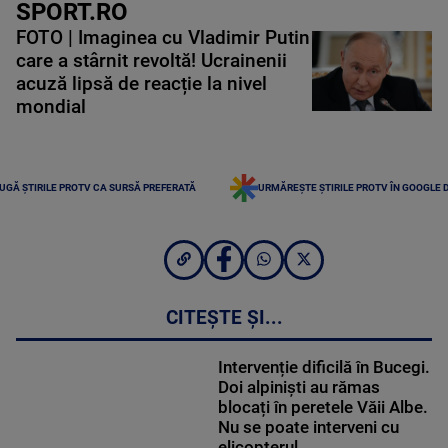
SPORT.RO
FOTO | Imaginea cu Vladimir Putin
care a stârnit revoltă! Ucrainenii
acuză lipsă de reacție la nivel
mondial
UGĂ ȘTIRILE PROTV CA SURSĂ PREFERATĂ
URMĂREȘTE ȘTIRILE PROTV ÎN GOOGLE 
CITEȘTE ȘI...
Intervenție dificilă în Bucegi.
Doi alpiniști au rămas
blocați în peretele Văii Albe.
Nu se poate interveni cu
elicopterul