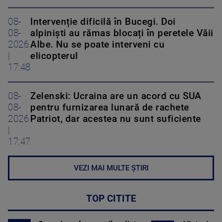
08-
Intervenție dificilă în Bucegi. Doi
08-
alpiniști au rămas blocați în peretele Văii
2026
Albe. Nu se poate interveni cu
|
elicopterul
17:48
08-
Zelenski: Ucraina are un acord cu SUA
08-
pentru furnizarea lunară de rachete
2026
Patriot, dar acestea nu sunt suficiente
|
17:47
VEZI MAI MULTE ȘTIRI
TOP CITITE