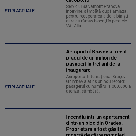
Serviciul Salvamont Prahova
ȘTIRI ACTUALE
intervine, sâmbătă după amiaza,
pentru recuperarea a doi alpinişti
care au rămas blocaţi în peretele
Văii Albe.
Aeroportul Brașov a trecut
pragul de un milion de
pasageri la trei ani de la
inaugurare
Aeroportul Internațional Brașov-
Ghimbav a atins un nou record:
pasagerul cu numărul 1.000.000 a
ȘTIRI ACTUALE
aterizat sâmbătă.
Incendiu într-un apartament
dintr-un bloc din Oradea.
Proprietara a fost găsită
moartă de către pompieri