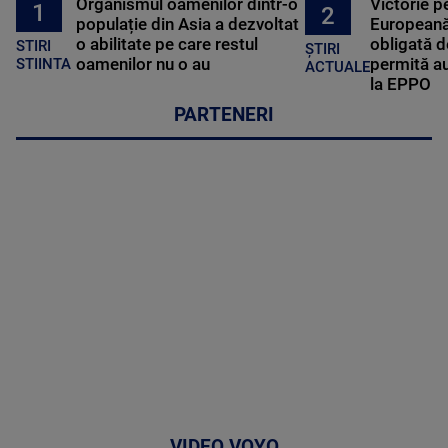
Organismul oamenilor dintr-o
Victorie p
1
2
populație din Asia a dezvoltat
Europeană
o abilitate pe care restul
obligată d
STIRI
ȘTIRI
oamenilor nu o au
permită au
STIINTA
ACTUALE
la EPPO
PARTENERI
VIDEO VOYO