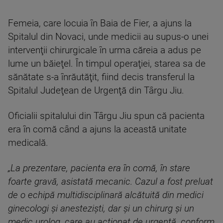
Femeia, care locuia în Baia de Fier, a ajuns la
Spitalul din Novaci, unde medicii au supus-o unei
intervenţii chirurgicale în urma căreia a adus pe
lume un băieţel. În timpul operaţiei, starea sa de
sănătate s-a înrăutăţit, fiind decis transferul la
Spitalul Judeţean de Urgenţă din Târgu Jiu.
Oficialii spitalului din Târgu Jiu spun că pacienta
era în comă când a ajuns la această unitate
medicală.
„La prezentare, pacienta era în comă, în stare
foarte gravă, asistată mecanic. Cazul a fost preluat
de o echipă multidisciplinară alcătuită din medici
ginecologi şi anestezişti, dar şi un chirurg şi un
medic urolog, care au acţionat de urgenţă, conform