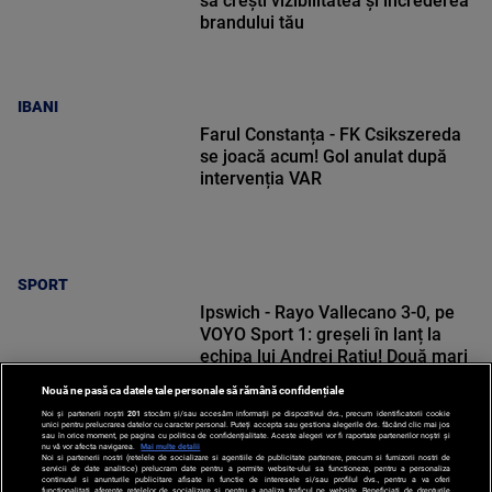
să crești vizibilitatea și încrederea
brandului tău
IBANI
Farul Constanța - FK Csikszereda
se joacă acum! Gol anulat după
intervenția VAR
SPORT
Ipswich - Rayo Vallecano 3-0, pe
VOYO Sport 1: greșeli în lanț la
echipa lui Andrei Rațiu! Două mari
ocazii pentru român
Nouă ne pasă ca datele tale personale să rămână confidențiale
Noi și partenerii noștri
201
stocăm și/sau accesăm informații pe dispozitivul dvs., precum identificatorii cookie
unici pentru prelucrarea datelor cu caracter personal. Puteți accepta sau gestiona alegerile dvs. făcând clic mai jos
sau în orice moment, pe pagina cu politica de confidențialitate. Aceste alegeri vor fi raportate partenerilor noștri și
nu vă vor afecta navigarea.
Mai multe detalii
Noi si partenerii nostri (retelele de socializare si agentiile de publicitate partenere, precum si furnizorii nostri de
SPORT
servicii de date analitice) prelucram date pentru a permite website-ului sa functioneze, pentru a personaliza
continutul si anunturile publicitare afisate in functie de interesele si/sau profilul dvs., pentru a va oferi
functionalitati aferente retelelor de socializare si pentru a analiza traficul pe website. Beneficiati de drepturile