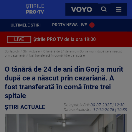
StirilePROTV
CAUTA
VOYO
TOATE 
PROTV NEWS LIVE
ULTIMELE ȘTIRI
LIVE
Știrile PRO TV de la ora 19:00
Stirileprotv
Știri Actuale
O tânără de 24 de ani din Gorj a murit după ce a născut
prin cezariană. A fost transferată în comă între trei spitale
O tânără de 24 de ani din Gorj a murit
după ce a născut prin cezariană. A
fost transferată în comă între trei
spitale
Data publicării:
09-07-2025 | 12:30
ȘTIRI ACTUALE
Data actualizării:
17-10-2025 | 10:39