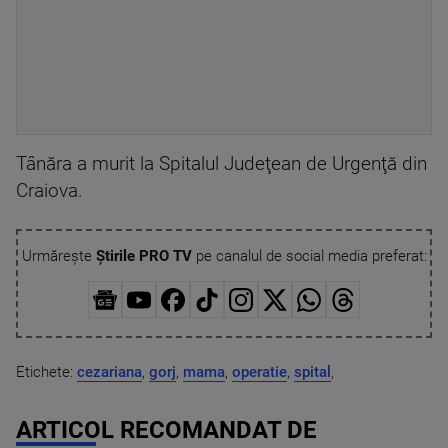
Tânăra a murit la Spitalul Judeţean de Urgenţă din
Craiova.
Urmărește
Știrile PRO TV
pe canalul de social media preferat:
Etichete:
cezariana
,
gorj
,
mama
,
operatie
,
spital
,
ARTICOL RECOMANDAT DE