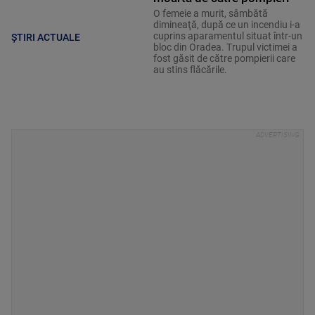
O femeie a murit, sâmbătă
dimineaţă, după ce un incendiu i-a
cuprins aparamentul situat într-un
ȘTIRI ACTUALE
bloc din Oradea. Trupul victimei a
fost găsit de către pompierii care
au stins flăcările.