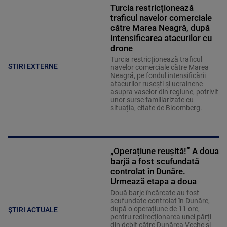
Turcia restricționează
traficul navelor comerciale
către Marea Neagră, după
intensificarea atacurilor cu
drone
Turcia restricționează traficul
STIRI EXTERNE
navelor comerciale către Marea
Neagră, pe fondul intensificării
atacurilor rusești și ucrainene
asupra vaselor din regiune, potrivit
unor surse familiarizate cu
situația, citate de Bloomberg.
„Operațiune reușită!” A doua
barjă a fost scufundată
controlat în Dunăre.
Urmează etapa a doua
Două barje încărcate au fost
scufundate controlat în Dunăre,
după o operațiune de 11 ore,
ȘTIRI ACTUALE
pentru redirecționarea unei părți
din debit către Dunărea Veche și