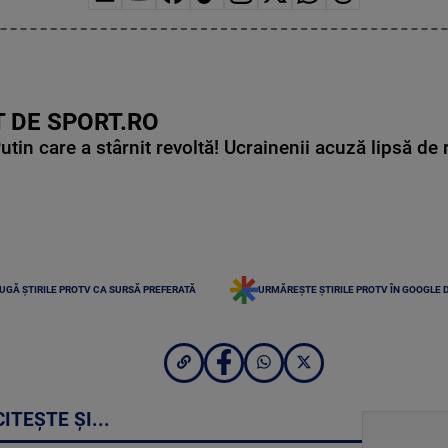
 DE SPORT.RO
in care a stârnit revoltă! Ucrainenii acuză lipsă de r
UGĂ ȘTIRILE PROTV CA SURSĂ PREFERATĂ
URMĂREȘTE ȘTIRILE PROTV ÎN GOOGLE 
CITEȘTE ȘI...