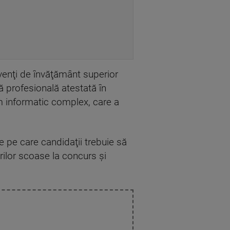
lvenţi de învăţământ superior
ţă profesională atestată în
em informatic complex, care a
le pe care candidaţii trebuie să
urilor scoase la concurs şi