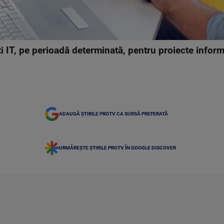
i IT, pe perioadă determinată, pentru proiecte infor
ADAUGĂ ȘTIRILE PROTV CA SURSĂ PREFERATĂ
URMĂREȘTE ȘTIRILE PROTV ÎN GOOGLE DISCOVER