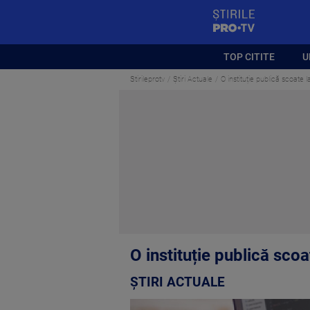
StirilePROTV
TOP CITITE
U
Stirileprotv
Știri Actuale
O instituție publică scoate l
O instituție publică scoa
ȘTIRI ACTUALE