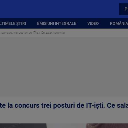
P
LTIMELE ȘTIRI
EMISIUNI INTEGRALE
VIDEO
ROMÂNIA,
a concurs trei posturi de IT-iști. Ce salarii promite
te la concurs trei posturi de IT-iști. Ce sal