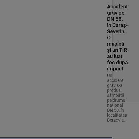
Accident
grav pe
DN 58,
în Caraș-
Severin.
O
mașină
și un TIR
au luat
foc după
impact
Un
accident
grav s-a
produs
sâmbătă
pe drumul
naţional
DN 58, în
localitatea
Berzovia.