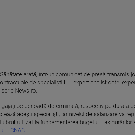
Sănătate arată, într-un comunicat de presă transmis j
ontractuale de specialişti IT - expert analist date, expe
, scrie News.ro.
angajaţi pe perioadă determinată, respectiv pe durata de
ează aceşti specialişti, iar nivelul de salarizare va rep
iu brut utilizat la fundamentarea bugetului asigurărilor 
ului CNAS.