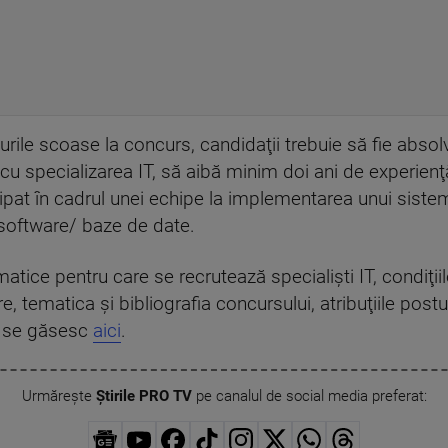
urile scoase la concurs, candidaţii trebuie să fie abso
) cu specializarea IT, să aibă minim doi ani de experien
icipat în cadrul unei echipe la implementarea unui sist
software/ baze de date.
rmatice pentru care se recrutează specialişti IT, condiţii
e, tematica şi bibliografia concursului, atribuţiile post
ţii se găsesc
aici
.
Urmărește
Știrile PRO TV
pe canalul de social media preferat: