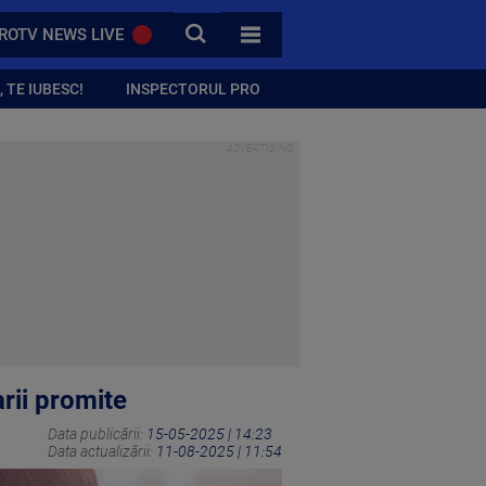
CAUTA
ROTV NEWS LIVE
TOATE CATEGORIILE
 TE IUBESC!
INSPECTORUL PRO
arii promite
Data publicării:
15-05-2025 | 14:23
Data actualizării:
11-08-2025 | 11:54