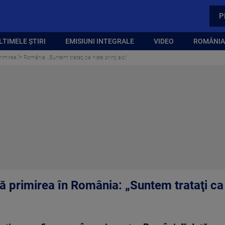
P
LTIMELE ȘTIRI
EMISIUNI INTEGRALE
VIDEO
ROMÂNIA,
imirea în România: „Suntem trataţi ca nişte prinţi aici”
ă primirea în România: „Suntem trataţi ca n