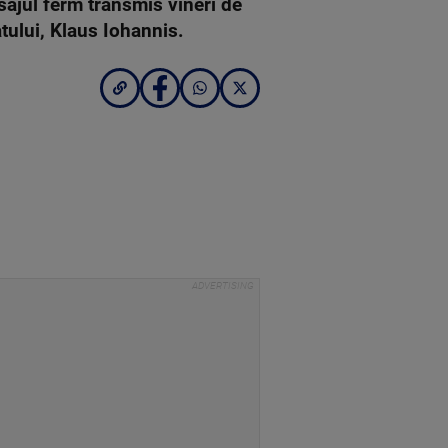
sajul ferm transmis vineri de
tului, Klaus Iohannis.