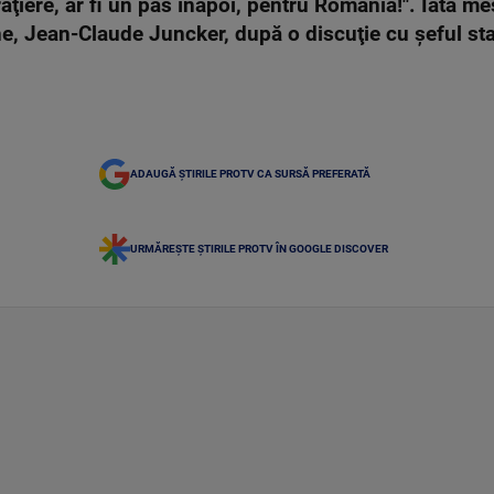
aţiere, ar fi un pas înapoi, pentru România!". Iată me
, Jean-Claude Juncker, după o discuţie cu şeful sta
ADAUGĂ ȘTIRILE PROTV CA SURSĂ PREFERATĂ
URMĂREȘTE ȘTIRILE PROTV ÎN GOOGLE DISCOVER