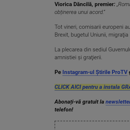
Viorica Dăncilă, premier
:
„Român
obținerea unui acord.”
Tot vineri, comisarii europeni a
Brexit, bugetul Uniunii, migraţia
La plecarea din sediul Guvernul
amnistiei şi graţierii.
Pe
Instagram-ul Știrile ProTV
CLICK AICI pentru a instala GR
Abonați-vă gratuit la
newslette
telefon!