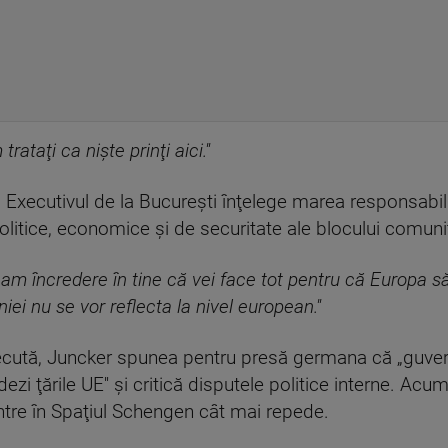
rataţi ca nişte prinţi aici.''
 Executivul de la Bucureşti înţelege marea responsabili
 politice, economice şi de securitate ale blocului comuni
, am încredere în tine că vei face tot pentru că Europa 
i nu se vor reflecta la nivel european.''
recută, Juncker spunea pentru presă germana că „guvern
zi ţările UE'' şi critică disputele politice interne. Ac
tre în Spaţiul Schengen cât mai repede.