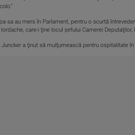
olo.''
pa sa au mers în Parlament, pentru o scurtă întrevedere
Iordache, care-i ţine locul şefului Camerei Deputaţilor, 
 Juncker a ţinut să mulţumească pentru ospitalitate în fe