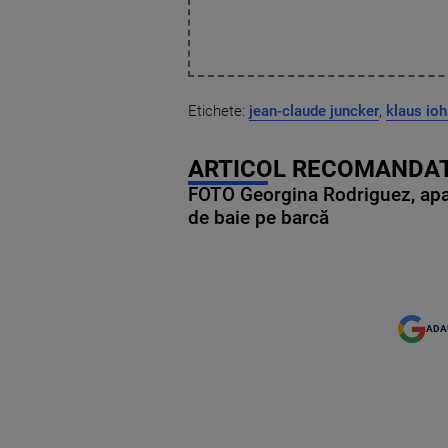
Etichete:
jean-claude juncker
,
klaus io
ARTICOL RECOMANDAT
FOTO Georgina Rodriguez, apariț
de baie pe barcă
ADA