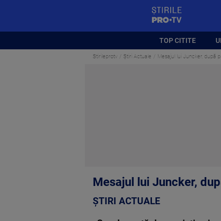
StirilePROTV
TOP CITITE
U
Stirileprotv
Știri Actuale
Mesajul lui Juncker, după pr
Mesajul lui Juncker, dup
ȘTIRI ACTUALE