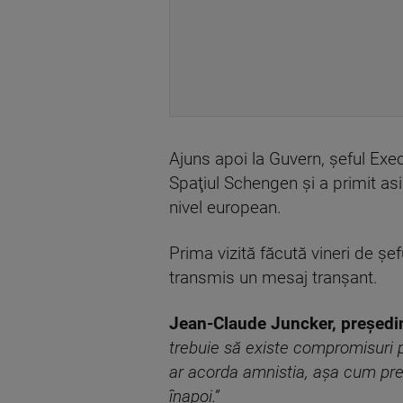
Ajuns apoi la Guvern, şeful Execu
Spaţiul Schengen şi a primit asi
nivel european.
Prima vizită făcută vineri de şe
transmis un mesaj tranşant.
Jean-Claude Juncker, preşedi
trebuie să existe compromisuri p
ar acorda amnistia, aşa cum prec
înapoi.”