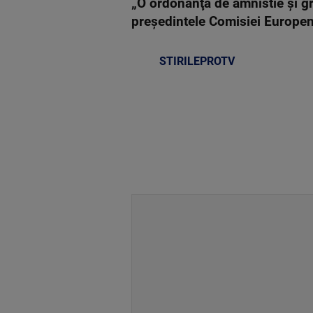
„O ordonanţă de amnistie şi gr
preşedintele Comisiei Europene
STIRILEPROTV