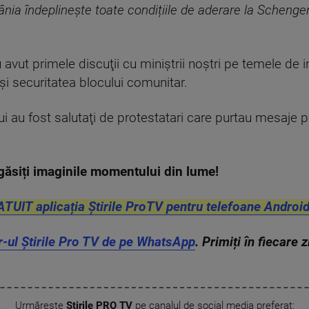
ia îndeplinește toate condițiile de aderare la Schengen 
u avut primele discuţii cu miniştrii noştri pe temele de 
 şi securitatea blocului comunitar.
ui au fost salutaţi de protestatari care purtau mesaje 
găsiți imaginile momentului din lume!
ATUIT aplicația Știrile ProTV pentru telefoane Android
r-ul Știrile Pro TV de pe WhatsApp
. Primiți în fiecare 
Urmărește
Știrile PRO TV
pe canalul de social media preferat: