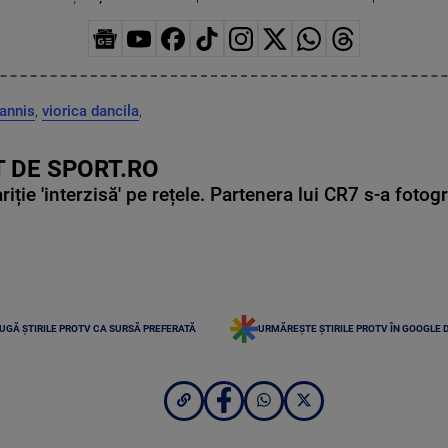
hannis
,
viorica dancila
,
 DE SPORT.RO
ie 'interzisă' pe rețele. Partenera lui CR7 s-a fotog
UGĂ ȘTIRILE PROTV CA SURSĂ PREFERATĂ
URMĂREȘTE ȘTIRILE PROTV ÎN GOOGLE 