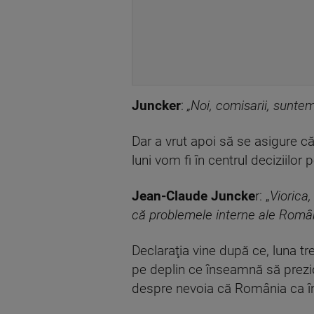
Juncker
:
„Noi, comisarii, suntem t
Dar a vrut apoi să se asigure că
luni vom fi în centrul deciziilor
Jean-Claude Juncke
r: „
Viorica
că problemele interne ale Românie
Declaraţia vine după ce, luna t
pe deplin ce înseamnă să prezide
despre nevoia că România ca în