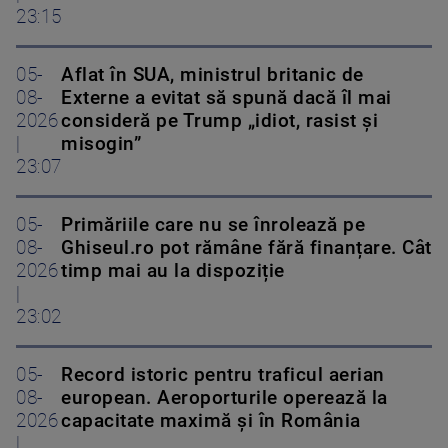
23:15
05-
Aflat în SUA, ministrul britanic de
08-
Externe a evitat să spună dacă îl mai
2026
consideră pe Trump „idiot, rasist și
|
misogin”
23:07
05-
Primăriile care nu se înrolează pe
08-
Ghiseul.ro pot rămâne fără finanțare. Cât
2026
timp mai au la dispoziție
|
23:02
05-
Record istoric pentru traficul aerian
08-
european. Aeroporturile operează la
2026
capacitate maximă și în România
|