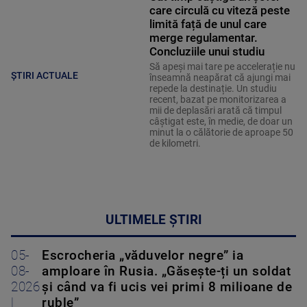
care circulă cu viteză peste
limită față de unul care
merge regulamentar.
Concluziile unui studiu
Să apeși mai tare pe accelerație nu
ȘTIRI ACTUALE
înseamnă neapărat că ajungi mai
repede la destinație. Un studiu
recent, bazat pe monitorizarea a
mii de deplasări arată că timpul
câștigat este, în medie, de doar un
minut la o călătorie de aproape 50
de kilometri.
ULTIMELE ȘTIRI
05-
Escrocheria „văduvelor negre” ia
08-
amploare în Rusia. „Găsește-ți un soldat
2026
și când va fi ucis vei primi 8 milioane de
|
ruble”