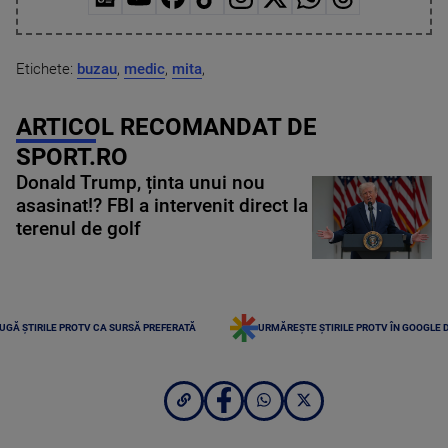
Etichete:
buzau
,
medic
,
mita
,
ARTICOL RECOMANDAT DE
SPORT.RO
Donald Trump, ținta unui nou
asasinat!? FBI a intervenit direct la
terenul de golf
UGĂ ȘTIRILE PROTV CA SURSĂ PREFERATĂ
URMĂREȘTE ȘTIRILE PROTV ÎN GOOGLE 