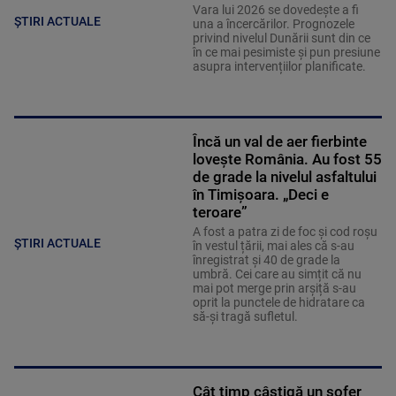
Vara lui 2026 se dovedește a fi
ȘTIRI ACTUALE
una a încercărilor. Prognozele
privind nivelul Dunării sunt din ce
în ce mai pesimiste și pun presiune
asupra intervențiilor planificate.
Încă un val de aer fierbinte
lovește România. Au fost 55
de grade la nivelul asfaltului
în Timișoara. „Deci e
teroare”
A fost a patra zi de foc și cod roșu
ȘTIRI ACTUALE
în vestul țării, mai ales că s-au
înregistrat și 40 de grade la
umbră. Cei care au simțit că nu
mai pot merge prin arșiță s-au
oprit la punctele de hidratare ca
să-și tragă sufletul.
Cât timp câștigă un șofer