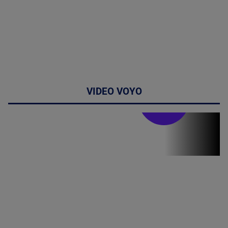
VIDEO VOYO
Stirile PRO TV
Stirile PRO
TV # 19.00 -