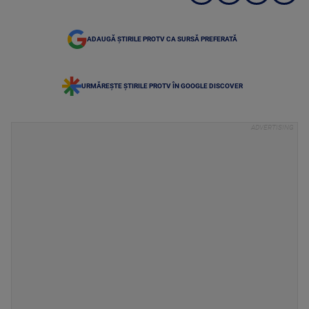
ADAUGĂ ȘTIRILE PROTV CA SURSĂ PREFERATĂ
URMĂREȘTE ȘTIRILE PROTV ÎN GOOGLE DISCOVER