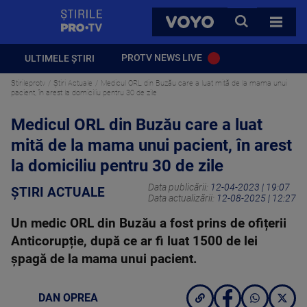
StirilePROTV
CAUTA
VOYO
TOATE 
PROTV NEWS LIVE
ULTIMELE ȘTIRI
Stirileprotv
Știri Actuale
Medicul ORL din Buzău care a luat mită de la mama unui
pacient, în arest la domiciliu pentru 30 de zile
Medicul ORL din Buzău care a luat
mită de la mama unui pacient, în arest
la domiciliu pentru 30 de zile
Data publicării:
12-04-2023 | 19:07
ȘTIRI ACTUALE
Data actualizării:
12-08-2025 | 12:27
Un medic ORL din Buzău a fost prins de ofițerii
Anticorupție, după ce ar fi luat 1500 de lei
șpagă de la mama unui pacient.
DAN OPREA