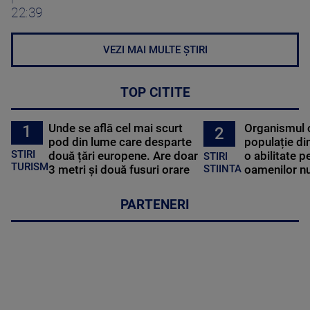
22:39
VEZI MAI MULTE ȘTIRI
TOP CITITE
Unde se află cel mai scurt
Organismul 
1
2
pod din lume care desparte
populație di
STIRI
două țări europene. Are doar
o abilitate p
STIRI
TURISM
3 metri și două fusuri orare
oamenilor nu
STIINTA
PARTENERI