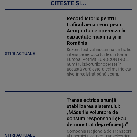
CITEȘTE ȘI...
Record istoric pentru
traficul aerian european.
Aeroporturile operează la
capacitate maximă și în
România
Sezonul estival înseamnă un trafic
ȘTIRI ACTUALE
intens pe aeroporturile din toată
Europa. Potrivit EUROCONTROL,
numărul zborurilor operate în
această vară este la cel mai ridicat
nivel înregistrat până acum.
Transelectrica anunță
stabilizarea sistemului:
„Măsurile voluntare de
consum responsabil şi-au
demonstrat deja eficienţa”
Compania Națională de Transport
ȘTIRI ACTUALE
al Energiei Electrice Transelectrica