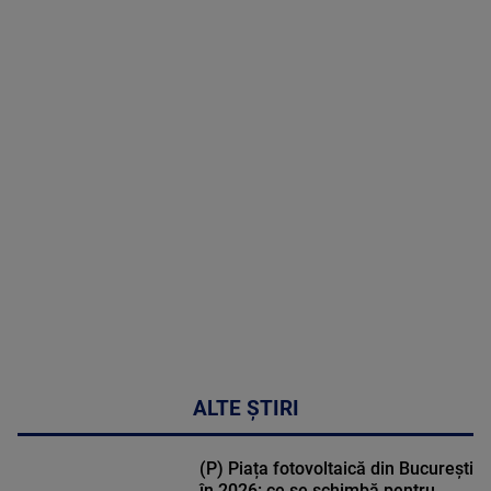
05 August
2026
MAI
MULTE
DETALII
50:27
ALTE ȘTIRI
(P) Piața fotovoltaică din București
în 2026: ce se schimbă pentru