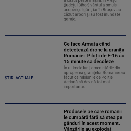
a căzut peste maşini, în Aleşd
(județul Bihor) vântul a smuls
acoperişul gării, iar în Braşov au
căzut arbori şi au fost inundate
garaje.
Ce face Armata când
detectează drone la granița
României. Piloții de F-16 au
15 minute să decoleze
În ultimele luni, amenințările din
apropierea granițelor României au
făcut ca misiunile de Poliție
ȘTIRI ACTUALE
Aeriană să devină tot mai
importante.
Produsele pe care românii
le cumpără fără să stea pe
gânduri în acest moment.
Vânzările au explodat