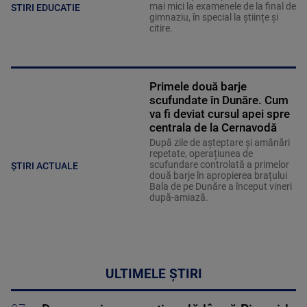
mai mici la examenele de la final de
STIRI EDUCATIE
gimnaziu, în special la științe și
citire.
Primele două barje
scufundate în Dunăre. Cum
va fi deviat cursul apei spre
centrala de la Cernavodă
După zile de așteptare și amânări
repetate, operațiunea de
scufundare controlată a primelor
ȘTIRI ACTUALE
două barje în apropierea brațului
Bala de pe Dunăre a început vineri
după-amiază.
ULTIMELE ȘTIRI