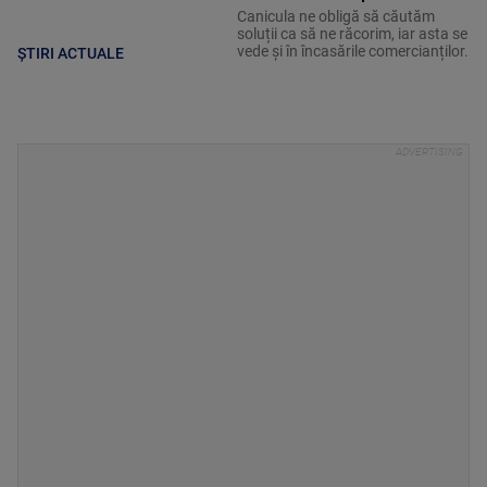
Canicula ne obligă să căutăm
soluții ca să ne răcorim, iar asta se
vede și în încasările comercianților.
ȘTIRI ACTUALE