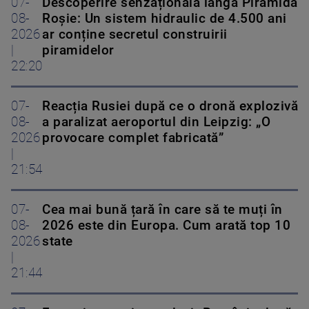
07-
Descoperire senzațională lângă Piramida
08-
Roșie: Un sistem hidraulic de 4.500 ani
2026
ar conține secretul construirii
|
piramidelor
22:20
07-
Reacția Rusiei după ce o dronă explozivă
08-
a paralizat aeroportul din Leipzig: „O
2026
provocare complet fabricată”
|
21:54
07-
Cea mai bună țară în care să te muți în
08-
2026 este din Europa. Cum arată top 10
2026
state
|
21:44