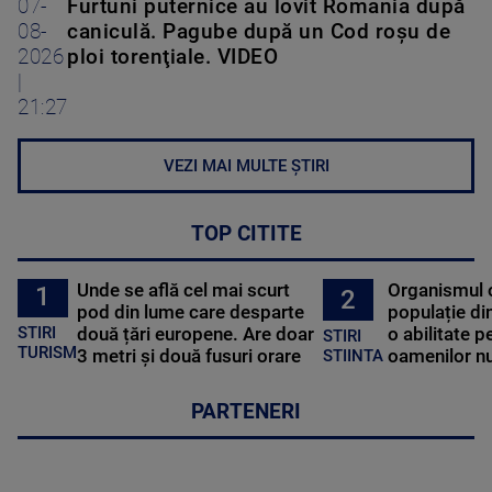
07-
Furtuni puternice au lovit România după
08-
caniculă. Pagube după un Cod roşu de
2026
ploi torenţiale. VIDEO
|
21:27
VEZI MAI MULTE ȘTIRI
TOP CITITE
Unde se află cel mai scurt
Organismul 
1
2
pod din lume care desparte
populație di
STIRI
două țări europene. Are doar
o abilitate p
STIRI
TURISM
3 metri și două fusuri orare
oamenilor nu
STIINTA
PARTENERI