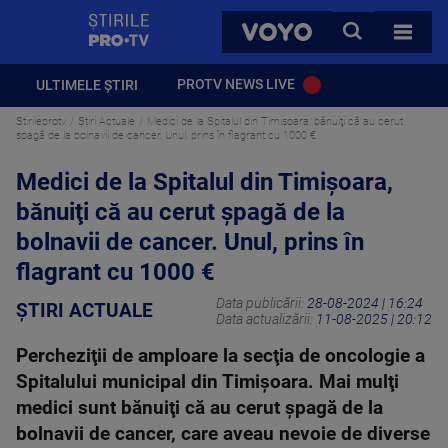
StirilePROTV
CAUTA
VOYO
TOATE 
PROTV NEWS LIVE
ULTIMELE ȘTIRI
Stirileprotv
Știri Actuale
Medici de la Spitalul din Timişoara, bănuiţi că au cerut
şpagă de la bolnavii de cancer. Unul, prins în flagrant cu 1000 €
Medici de la Spitalul din Timişoara,
bănuiţi că au cerut şpagă de la
bolnavii de cancer. Unul, prins în
flagrant cu 1000 €
Data publicării:
28-08-2024 | 16:24
ȘTIRI ACTUALE
Data actualizării:
11-08-2025 | 20:12
Percheziţii de amploare la secţia de oncologie a
Spitalului municipal din Timişoara. Mai mulţi
medici sunt bănuiţi că au cerut şpagă de la
bolnavii de cancer, care aveau nevoie de diverse