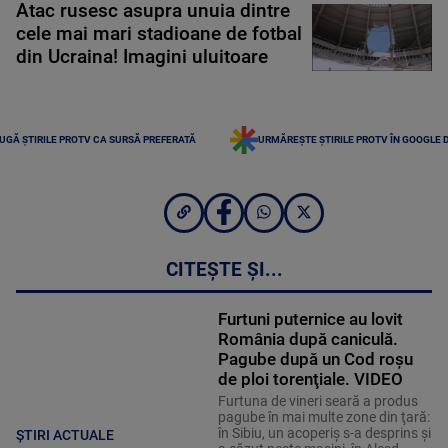
Atac rusesc asupra unuia dintre
cele mai mari stadioane de fotbal
din Ucraina! Imagini uluitoare
UGĂ ȘTIRILE PROTV CA SURSĂ PREFERATĂ
URMĂREȘTE ȘTIRILE PROTV ÎN GOOGLE 
CITEȘTE ȘI...
Furtuni puternice au lovit
România după caniculă.
Pagube după un Cod roşu
de ploi torenţiale. VIDEO
Furtuna de vineri seară a produs
pagube în mai multe zone din ţară:
în Sibiu, un acoperiş s-a desprins și
ȘTIRI ACTUALE