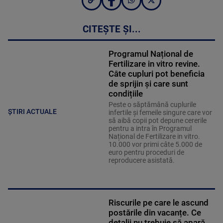
CITEȘTE ȘI...
Programul Național de
Fertilizare in vitro revine.
Câte cupluri pot beneficia
de sprijin și care sunt
condițiile
Peste o săptămână cuplurile
ȘTIRI ACTUALE
infertile și femeile singure care vor
să aibă copii pot depune cererile
pentru a intra în Programul
Național de Fertilizare in vitro.
10.000 vor primi câte 5.000 de
euro pentru proceduri de
reproducere asistată.
Riscurile pe care le ascund
postările din vacanțe. Ce
detalii nu trebuie să apară