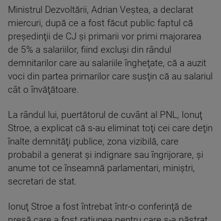
Ministrul Dezvoltării, Adrian Veştea, a declarat
miercuri, după ce a fost făcut public faptul că
preşedinţii de CJ şi primarii vor primi majorarea
de 5% a salariilor, fiind excluşi din rândul
demnitarilor care au salariile îngheţate, că a auzit
voci din partea primarilor care susţin că au salariul
cât o învăţătoare.
La rândul lui, puertătorul de cuvânt al PNL, Ionuţ
Stroe, a explicat că s-au eliminat toţi cei care deţin
înalte demnităţi publice, zona vizibilă, care
probabil a generat şi indignare sau îngrijorare, şi
anume tot ce înseamnă parlamentari, miniştri,
secretari de stat.
Ionuţ Stroe a fost întrebat într-o conferinţă de
presă care a fost raţiunea pentru care s-a păstrat