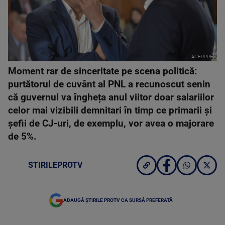
AGERPRES
Moment rar de sinceritate pe scena politică:
purtătorul de cuvânt al PNL a recunoscut senin
că guvernul va îngheța anul viitor doar salariilor
celor mai vizibili demnitari în timp ce primarii și
șefii de CJ-uri, de exemplu, vor avea o majorare
de 5%.
STIRILEPROTV
ADAUGĂ ȘTIRILE PROTV CA SURSĂ PREFERATĂ