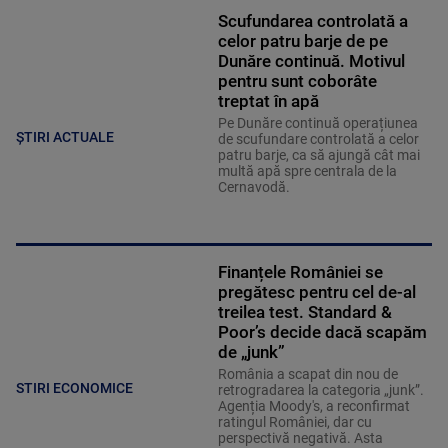
Scufundarea controlată a
celor patru barje de pe
Dunăre continuă. Motivul
pentru sunt coborâte
treptat în apă
Pe Dunăre continuă operațiunea
ȘTIRI ACTUALE
de scufundare controlată a celor
patru barje, ca să ajungă cât mai
multă apă spre centrala de la
Cernavodă.
Finanțele României se
pregătesc pentru cel de-al
treilea test. Standard &
Poor’s decide dacă scapăm
de „junk”
România a scapat din nou de
STIRI ECONOMICE
retrogradarea la categoria „junk”.
Agenția Moody's, a reconfirmat
ratingul României, dar cu
perspectivă negativă. Asta