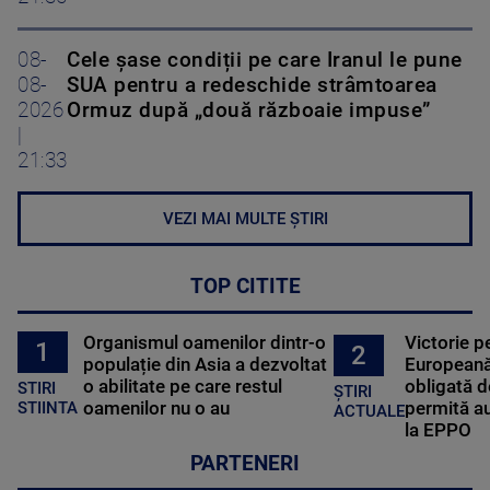
08-
Cele șase condiții pe care Iranul le pune
08-
SUA pentru a redeschide strâmtoarea
2026
Ormuz după „două războaie impuse”
|
21:33
VEZI MAI MULTE ȘTIRI
TOP CITITE
Organismul oamenilor dintr-o
Victorie p
1
2
populație din Asia a dezvoltat
Europeană
o abilitate pe care restul
obligată d
STIRI
ȘTIRI
oamenilor nu o au
permită au
STIINTA
ACTUALE
la EPPO
PARTENERI