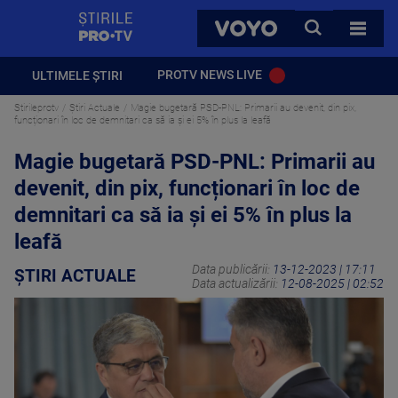
StirilePROTV
CAUTA
VOYO
TOATE 
PROTV NEWS LIVE
ULTIMELE ȘTIRI
Stirileprotv
Știri Actuale
Magie bugetară PSD-PNL: Primarii au devenit, din pix,
funcționari în loc de demnitari ca să ia și ei 5% în plus la leafă
Magie bugetară PSD-PNL: Primarii au
devenit, din pix, funcționari în loc de
demnitari ca să ia și ei 5% în plus la
leafă
Data publicării:
13-12-2023 | 17:11
ȘTIRI ACTUALE
Data actualizării:
12-08-2025 | 02:52