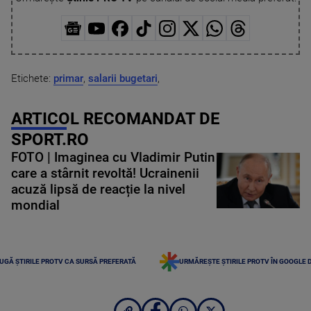
Etichete:
primar
,
salarii bugetari
,
ARTICOL RECOMANDAT DE
SPORT.RO
FOTO | Imaginea cu Vladimir Putin
care a stârnit revoltă! Ucrainenii
acuză lipsă de reacție la nivel
mondial
UGĂ ȘTIRILE PROTV CA SURSĂ PREFERATĂ
URMĂREȘTE ȘTIRILE PROTV ÎN GOOGLE 