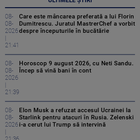
ULTIMELE ȘTIRI
08-
Care este mâncarea preferată a lui Florin
08-
Dumitrescu. Juratul MastrerChef a vorbit
2026
despre începuturile în bucătărie
|
21:41
08-
Horoscop 9 august 2026, cu Neti Sandu.
08-
Încep să vină bani în cont
2026
|
21:39
08-
Elon Musk a refuzat accesul Ucrainei la
08-
Starlink pentru atacuri în Rusia. Zelenski
2026
i-a cerut lui Trump să intervină
|
21:36