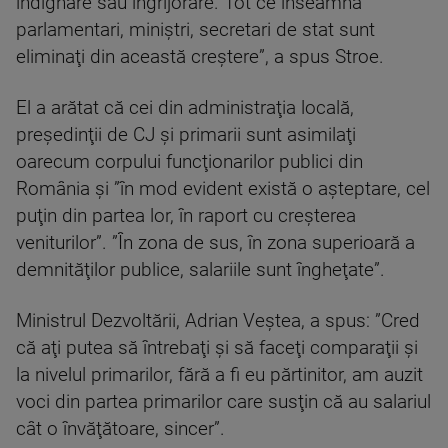
indignare sau îngrijorare. Tot ce înseamnă
parlamentari, miniştri, secretari de stat sunt
eliminaţi din această creştere”, a spus Stroe.
El a arătat că cei din administraţia locală,
preşedinţii de CJ şi primarii sunt asimilaţi
oarecum corpului funcţionarilor publici din
România şi ”în mod evident există o aşteptare, cel
puţin din partea lor, în raport cu creşterea
veniturilor”. ”În zona de sus, în zona superioară a
demnităţilor publice, salariile sunt îngheţate”.
Ministrul Dezvoltării, Adrian Veştea, a spus: ”Cred
că aţi putea să întrebaţi şi să faceţi comparaţii şi
la nivelul primarilor, fără a fi eu părtinitor, am auzit
voci din partea primarilor care susţin că au salariul
cât o învăţătoare, sincer”.