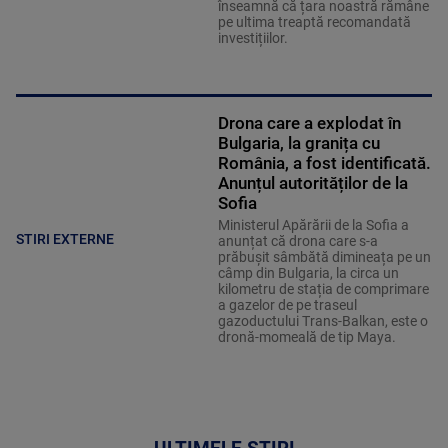
înseamnă că țara noastră rămâne
pe ultima treaptă recomandată
investițiilor.
Drona care a explodat în
Bulgaria, la granița cu
România, a fost identificată.
Anunțul autorităților de la
Sofia
Ministerul Apărării de la Sofia a
STIRI EXTERNE
anunțat că drona care s-a
prăbușit sâmbătă dimineața pe un
câmp din Bulgaria, la circa un
kilometru de stația de comprimare
a gazelor de pe traseul
gazoductului Trans-Balkan, este o
dronă-momeală de tip Maya.