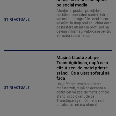
pe social media
Atenție ce postați pe rețelele
sociale atunci când sunteți într-o
vacanță. Fotografiile, locul în care
ȘTIRI ACTUALE
vă aflați în timp real sau chiar data
de naștere afișată la profil pot să
devină informații valoroase pentru
infractorii cibernetici.
Mașină făcută zob pe
Transfăgărășan, după ce a
căzut zeci de metri printre
stânci. Ce a uitat șoferul să
facă
Un șofer neatent s-a ales cu
ȘTIRI ACTUALE
mașina zob, după ce aceasta a
căzut câțiva zeci de metri, printre
stânci și bolovani, de pe
Transfăgărășan. Din fericire, în
autoturism nu era nimeni.