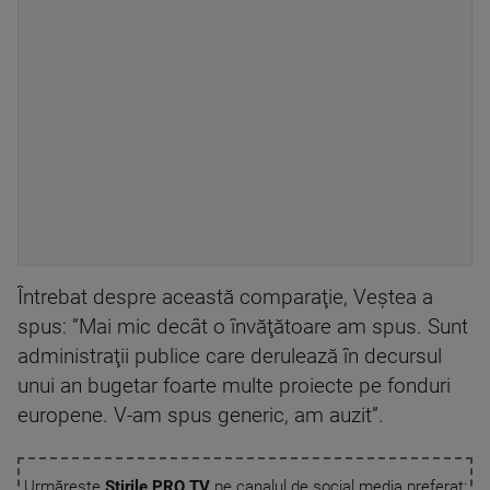
Întrebat despre această comparaţie, Veştea a
spus: ”Mai mic decât o învăţătoare am spus. Sunt
administraţii publice care derulează în decursul
unui an bugetar foarte multe proiecte pe fonduri
europene. V-am spus generic, am auzit”.
Urmărește
Știrile PRO TV
pe canalul de social media preferat: