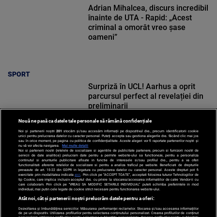
Adrian Mihalcea, discurs incredibil
înainte de UTA - Rapid: „Acest
criminal a omorât vreo șase
oameni”
SPORT
Surpriză în UCL! Aarhus a oprit
parcursul perfect al revelației din
preliminarii
Nouă ne pasă ca datele tale personale să rămână confidențiale
Noi și partenerii noștri
201
stocăm și/sau accesăm informații pe dispozitivul dvs., precum identificatorii cookie
unici pentru prelucrarea datelor cu caracter personal. Puteți accepta sau gestiona alegerile dvs. făcând clic mai jos
sau în orice moment, pe pagina cu politica de confidențialitate. Aceste alegeri vor fi raportate partenerilor noștri și
nu vă vor afecta navigarea.
Mai multe detalii
Noi si partenerii nostri (retelele de socializare si agentiile de publicitate partenere, precum si furnizorii nostri de
SPORT
servicii de date analitice) prelucram date pentru a permite website-ului sa functioneze, pentru a personaliza
continutul si anunturile publicitare afisate in functie de interesele si/sau profilul dvs., pentru a va oferi
functionalitati aferente retelelor de socializare si pentru a analiza traficul pe website. Beneficiati de drepturile
prevazute de art. 15-22 din GDPR in legatura cu prelucrarea datelor cu caracter personal. Aceste drepturi pot fi
exercitate prin modalitatea indicata
aici
. Prin click pe “ACCEPT TOATE”, acceptati folosirea tuturor Tehnologiilor de
tip Cookie, care implica inclusiv acceptul dvs. cu privire la stocarea/accesarea informatiilor de catre Vendor-ii cu
care colaboram. Prin click pe “VREAU SA MODIFIC SETARILE INDIVIDUAL” puteti schimba preferintele in mod
individual, mai putin cele legate de cookie strict necesare pentru functionarea website-ului.
Atât noi, cât și partenerii noștri prelucrăm datele pentru a oferi:
Dezvoltarea și îmbunătățirea serviciilor. Măsurarea performanței reclamelor. Stocarea și/sau accesarea informațiilor
de pe un dispozitiv. Utilizarea profilurilor pentru selectarea conținutului personalizat. Crearea profilurilor de conținut