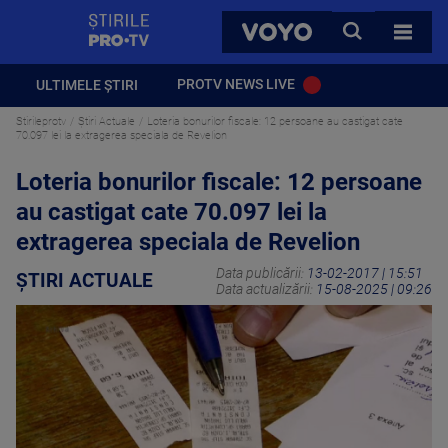
StirilePROTV
CAUTA
VOYO
TOATE 
PROTV NEWS LIVE
ULTIMELE ȘTIRI
Stirileprotv
Știri Actuale
Loteria bonurilor fiscale: 12 persoane au castigat cate
70.097 lei la extragerea speciala de Revelion
Loteria bonurilor fiscale: 12 persoane
au castigat cate 70.097 lei la
extragerea speciala de Revelion
Data publicării:
13-02-2017 | 15:51
ȘTIRI ACTUALE
Data actualizării:
15-08-2025 | 09:26