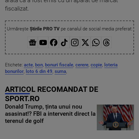
arata ca a fost emis cu un aparat de marcat
fiscalizat.
Urmărește
Știrile PRO TV
pe canalul de social media preferat:
Etichete:
acte
,
bon
,
bonuri fiscale
,
cerere
,
copie
,
loteria
bonurilor
,
loto 6 din 49
,
suma
,
ARTICOL RECOMANDAT DE
SPORT.RO
Donald Trump, ținta unui nou
asasinat!? FBI a intervenit direct la
terenul de golf