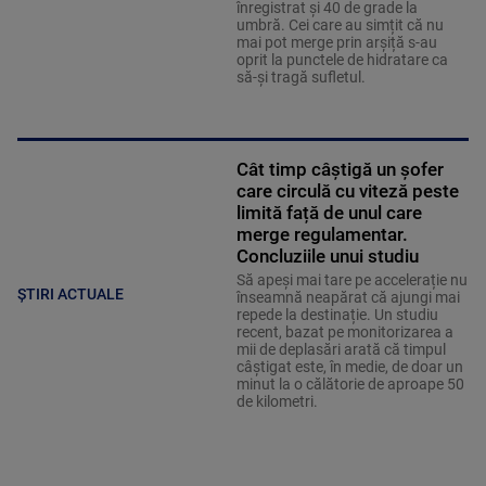
înregistrat și 40 de grade la
umbră. Cei care au simțit că nu
mai pot merge prin arșiță s-au
oprit la punctele de hidratare ca
să-și tragă sufletul.
Cât timp câștigă un șofer
care circulă cu viteză peste
limită față de unul care
merge regulamentar.
Concluziile unui studiu
Să apeși mai tare pe accelerație nu
ȘTIRI ACTUALE
înseamnă neapărat că ajungi mai
repede la destinație. Un studiu
recent, bazat pe monitorizarea a
mii de deplasări arată că timpul
câștigat este, în medie, de doar un
minut la o călătorie de aproape 50
de kilometri.