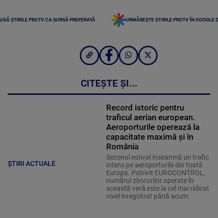
UGĂ ȘTIRILE PROTV CA SURSĂ PREFERATĂ
URMĂREȘTE ȘTIRILE PROTV ÎN GOOGLE 
CITEȘTE ȘI...
Record istoric pentru
traficul aerian european.
Aeroporturile operează la
capacitate maximă și în
România
Sezonul estival înseamnă un trafic
ȘTIRI ACTUALE
intens pe aeroporturile din toată
Europa. Potrivit EUROCONTROL,
numărul zborurilor operate în
această vară este la cel mai ridicat
nivel înregistrat până acum.