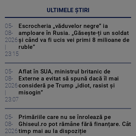
ULTIMELE ȘTIRI
05-
Escrocheria „văduvelor negre” ia
08-
amploare în Rusia. „Găsește-ți un soldat
2026
și când va fi ucis vei primi 8 milioane de
|
ruble”
23:15
05-
Aflat în SUA, ministrul britanic de
08-
Externe a evitat să spună dacă îl mai
2026
consideră pe Trump „idiot, rasist și
|
misogin”
23:07
05-
Primăriile care nu se înrolează pe
08-
Ghiseul.ro pot rămâne fără finanțare. Cât
2026
timp mai au la dispoziție