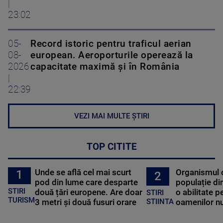
|
23:02
05-
Record istoric pentru traficul aerian
08-
european. Aeroporturile operează la
2026
capacitate maximă și în România
|
22:39
VEZI MAI MULTE ȘTIRI
TOP CITITE
Unde se află cel mai scurt
Organismul 
1
2
pod din lume care desparte
populație di
STIRI
două țări europene. Are doar
o abilitate p
STIRI
TURISM
3 metri și două fusuri orare
oamenilor nu
STIINTA