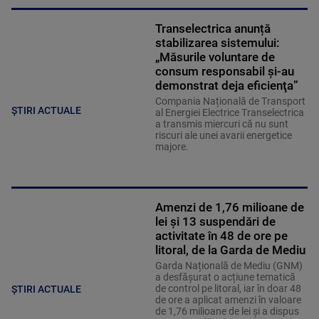
Transelectrica anunță
stabilizarea sistemului:
„Măsurile voluntare de
consum responsabil şi-au
demonstrat deja eficienţa”
Compania Națională de Transport
ȘTIRI ACTUALE
al Energiei Electrice Transelectrica
a transmis miercuri că nu sunt
riscuri ale unei avarii energetice
majore.
Amenzi de 1,76 milioane de
lei și 13 suspendări de
activitate în 48 de ore pe
litoral, de la Garda de Mediu
Garda Națională de Mediu (GNM)
a desfășurat o acțiune tematică
de control pe litoral, iar în doar 48
ȘTIRI ACTUALE
de ore a aplicat amenzi în valoare
de 1,76 milioane de lei și a dispus