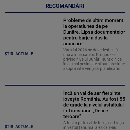
RECOMANDĂRI
Probleme de ultim moment
la operațiunea de pe
Dunăre. Lipsa documentelor
pentru barje a dus la
amânare
Vara lui 2026 se dovedește a fi
ȘTIRI ACTUALE
una a încercărilor. Prognozele
privind nivelul Dunării sunt din ce
în ce mai pesimiste și pun presiune
asupra intervențiilor planificate.
Încă un val de aer fierbinte
lovește România. Au fost 55
de grade la nivelul asfaltului
în Timișoara. „Deci e
teroare”
A fost a patra zi de foc și cod roșu
ȘTIRI ACTUALE
în vestul țării, mai ales că s-au