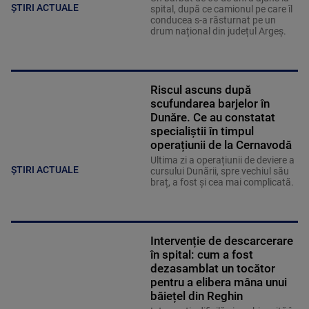
ȘTIRI ACTUALE
spital, după ce camionul pe care îl
conducea s-a răsturnat pe un
drum național din județul Argeș.
Riscul ascuns după
scufundarea barjelor în
Dunăre. Ce au constatat
specialiștii în timpul
operațiunii de la Cernavodă
Ultima zi a operațiunii de deviere a
ȘTIRI ACTUALE
cursului Dunării, spre vechiul său
braț, a fost și cea mai complicată.
Intervenție de descarcerare
în spital: cum a fost
dezasamblat un tocător
pentru a elibera mâna unui
băiețel din Reghin