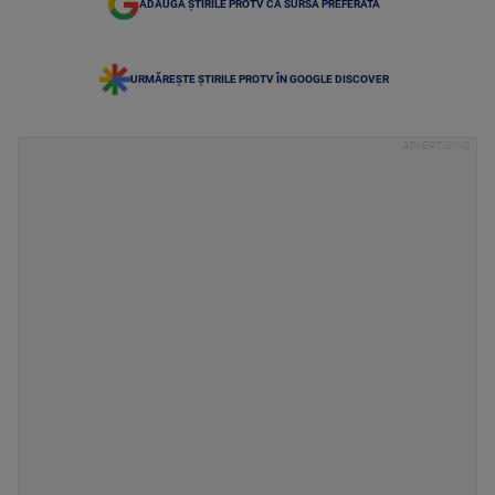
ADAUGĂ ȘTIRILE PROTV CA SURSĂ PREFERATĂ
URMĂREȘTE ȘTIRILE PROTV ÎN GOOGLE DISCOVER