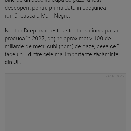
bine de un deceniu după ce gazul a fost
descoperit pentru prima dată în secţiunea
românească a Mării Negre.
Neptun Deep, care este aşteptat să înceapă să
producă în 2027, deţine aproximativ 100 de
miliarde de metri cubi (bcm) de gaze, ceea ce îl
face unul dintre cele mai importante zăcăminte
din UE.