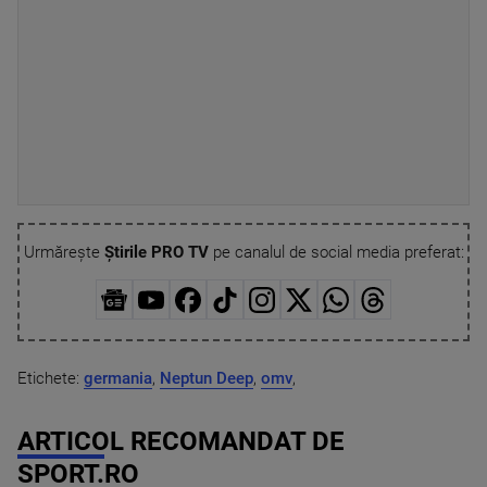
Urmărește
Știrile PRO TV
pe canalul de social media preferat:
Etichete:
germania
,
Neptun Deep
,
omv
,
ARTICOL RECOMANDAT DE
SPORT.RO