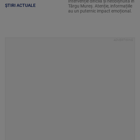
Intervenție dificilă și neobișnuită în
ȘTIRI ACTUALE
Târgu Mureș. Atenție, informațiile
au un puternic impact emoțional.