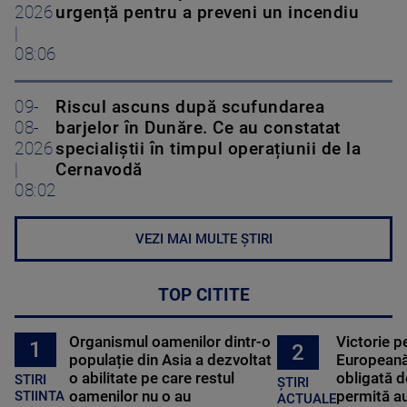
2026
urgență pentru a preveni un incendiu
|
08:06
09-
Riscul ascuns după scufundarea
08-
barjelor în Dunăre. Ce au constatat
2026
specialiștii în timpul operațiunii de la
|
Cernavodă
08:02
VEZI MAI MULTE ȘTIRI
TOP CITITE
Organismul oamenilor dintr-o
Victorie p
1
2
populație din Asia a dezvoltat
Europeană
o abilitate pe care restul
obligată d
STIRI
ȘTIRI
oamenilor nu o au
permită au
STIINTA
ACTUALE