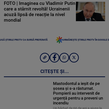
FOTO | Imaginea cu Vladimir Putin
care a stârnit revoltă! Ucrainenii
acuză lipsă de reacție la nivel
mondial
UGĂ ȘTIRILE PROTV CA SURSĂ PREFERATĂ
URMĂREȘTE ȘTIRILE PROTV ÎN GOOGLE 
CITEȘTE ȘI...
Mastodontul a ieșit de pe
șosea și s-a răsturnat.
Pompierii au intervenit de
urgență pentru a preveni un
incendiu
Un bărbat de 66 de ani a ajuns la