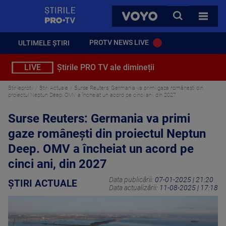
StirilePROTV
CAUTA
VOYO
TOATE 
PROTV NEWS LIVE
ULTIMELE ȘTIRI
LIVE
Știrile PRO TV ale dimineții
Stirileprotv
Știri Actuale
Surse Reuters: Germania va primi gaze românești din
proiectul Neptun Deep. OMV a încheiat un acord pe cinci ani, din 2027
Surse Reuters: Germania va primi
gaze românești din proiectul Neptun
Deep. OMV a încheiat un acord pe
cinci ani, din 2027
Data publicării:
07-01-2025 | 21:20
ȘTIRI ACTUALE
Data actualizării:
11-08-2025 | 17:18