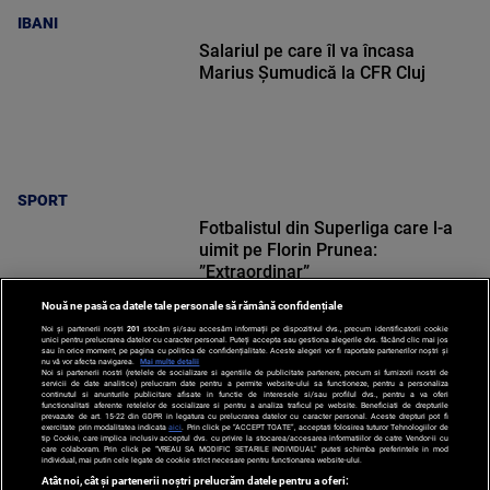
IBANI
Salariul pe care îl va încasa
Marius Șumudică la CFR Cluj
SPORT
Fotbalistul din Superliga care l-a
uimit pe Florin Prunea:
”Extraordinar”
Nouă ne pasă ca datele tale personale să rămână confidențiale
Noi și partenerii noștri
201
stocăm și/sau accesăm informații pe dispozitivul dvs., precum identificatorii cookie
unici pentru prelucrarea datelor cu caracter personal. Puteți accepta sau gestiona alegerile dvs. făcând clic mai jos
sau în orice moment, pe pagina cu politica de confidențialitate. Aceste alegeri vor fi raportate partenerilor noștri și
nu vă vor afecta navigarea.
Mai multe detalii
Noi si partenerii nostri (retelele de socializare si agentiile de publicitate partenere, precum si furnizorii nostri de
SPORT
servicii de date analitice) prelucram date pentru a permite website-ului sa functioneze, pentru a personaliza
continutul si anunturile publicitare afisate in functie de interesele si/sau profilul dvs., pentru a va oferi
functionalitati aferente retelelor de socializare si pentru a analiza traficul pe website. Beneficiati de drepturile
prevazute de art. 15-22 din GDPR in legatura cu prelucrarea datelor cu caracter personal. Aceste drepturi pot fi
exercitate prin modalitatea indicata
aici
. Prin click pe “ACCEPT TOATE”, acceptati folosirea tuturor Tehnologiilor de
tip Cookie, care implica inclusiv acceptul dvs. cu privire la stocarea/accesarea informatiilor de catre Vendor-ii cu
care colaboram. Prin click pe “VREAU SA MODIFIC SETARILE INDIVIDUAL” puteti schimba preferintele in mod
individual, mai putin cele legate de cookie strict necesare pentru functionarea website-ului.
Atât noi, cât și partenerii noștri prelucrăm datele pentru a oferi: