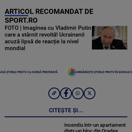
ARTICOL RECOMANDAT DE
SPORT.RO
FOTO | Imaginea cu Vladimir Putin
care a stârnit revoltă! Ucrainenii
acuză lipsă de reacție la nivel
mondial
UGĂ ȘTIRILE PROTV CA SURSĂ PREFERATĂ
URMĂREȘTE ȘTIRILE PROTV ÎN GOOGLE 
CITEȘTE ȘI...
Incendiu într-un apartament
dintr-un bloc din Oradea.