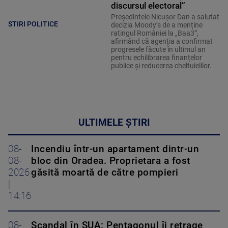
discursul electoral”
Președintele Nicușor Dan a salutat
STIRI POLITICE
decizia Moody’s de a menține
ratingul României la „Baa3”,
afirmând că agenția a confirmat
progresele făcute în ultimul an
pentru echilibrarea finanțelor
publice și reducerea cheltuielilor.
ULTIMELE ȘTIRI
08-
Incendiu într-un apartament dintr-un
08-
bloc din Oradea. Proprietara a fost
2026
găsită moartă de către pompieri
|
14:16
08-
Scandal în SUA: Pentagonul îi retrage