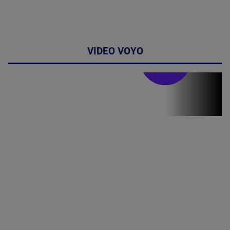
VIDEO VOYO
Stirile PRO TV
Stirile PRO
TV # 07.00 -
08 August
2026