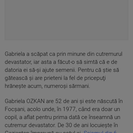
Gabriela a scăpat ca prin minune din cutremurul
devastator, iar asta a făcut-o să simtă că e de
datoria ei să-şi ajute semenii. Pentru că ştie să
gătească şi are prieteni la fel de pricepuţi
hrăneşte acum, numeroşi sărmani.
Gabriela OZKAN are 52 de ani şi este născută în
Focşani, acolo unde, în 1977, când era doar un
copil, a aflat pentru prima dată ce înseamnă un
cutremur devastator. De 30 de ani locuieşte în