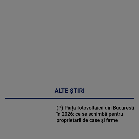
MAI
MULTE
DETALII
02:32:45
ALTE ȘTIRI
(P) Piața fotovoltaică din București
în 2026: ce se schimbă pentru
proprietarii de case și firme