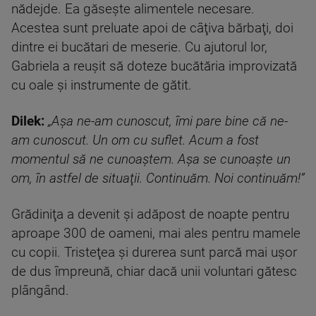
nădejde. Ea găseşte alimentele necesare.
Acestea sunt preluate apoi de câţiva bărbaţi, doi
dintre ei bucătari de meserie. Cu ajutorul lor,
Gabriela a reuşit să doteze bucătăria improvizată
cu oale şi instrumente de gătit.
Dilek:
„Aşa ne-am cunoscut, îmi pare bine că ne-
am cunoscut. Un om cu suflet. Acum a fost
momentul să ne cunoaştem. Aşa se cunoaşte un
om, în astfel de situaţii. Continuăm. Noi continuăm!”
Grădiniţa a devenit şi adăpost de noapte pentru
aproape 300 de oameni, mai ales pentru mamele
cu copii. Tristeţea şi durerea sunt parcă mai uşor
de dus împreună, chiar dacă unii voluntari gătesc
plângând.