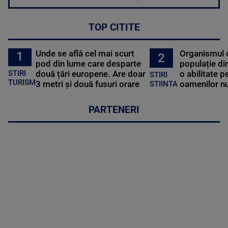
TOP CITITE
Unde se află cel mai scurt
Organismul 
1
2
pod din lume care desparte
populație di
STIRI
două țări europene. Are doar
o abilitate p
STIRI
TURISM
3 metri și două fusuri orare
oamenilor nu
STIINTA
PARTENERI