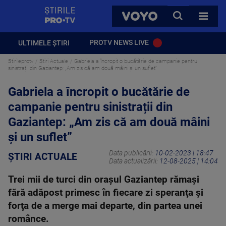
StirilePROTV
CAUTA
VOYO
TOATE 
PROTV NEWS LIVE
ULTIMELE ȘTIRI
Stirileprotv
Știri Actuale
Gabriela a încropit o bucătărie de campanie pentru
sinistrații din Gaziantep: „Am zis că am două mâini şi un suflet”
Gabriela a încropit o bucătărie de
campanie pentru sinistrații din
Gaziantep: „Am zis că am două mâini
şi un suflet”
Data publicării:
10-02-2023 | 18:47
ȘTIRI ACTUALE
Data actualizării:
12-08-2025 | 14:04
Trei mii de turci din oraşul Gaziantep rămaşi
fără adăpost primesc în fiecare zi speranţa şi
forţa de a merge mai departe, din partea unei
românce.