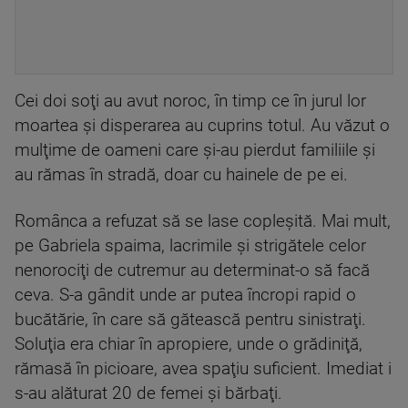
Cei doi soţi au avut noroc, în timp ce în jurul lor
moartea şi disperarea au cuprins totul. Au văzut o
mulţime de oameni care şi-au pierdut familiile şi
au rămas în stradă, doar cu hainele de pe ei.
Românca a refuzat să se lase copleşită. Mai mult,
pe Gabriela spaima, lacrimile şi strigătele celor
nenorociţi de cutremur au determinat-o să facă
ceva. S-a gândit unde ar putea încropi rapid o
bucătărie, în care să gătească pentru sinistraţi.
Soluţia era chiar în apropiere, unde o grădiniţă,
rămasă în picioare, avea spaţiu suficient. Imediat i
s-au alăturat 20 de femei şi bărbaţi.