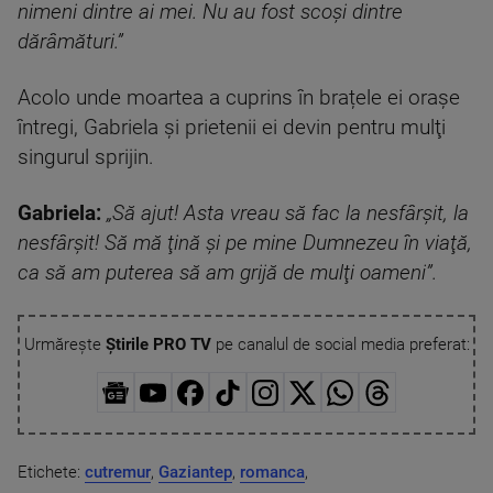
nimeni dintre ai mei. Nu au fost scoşi dintre
dărâmături.”
Acolo unde moartea a cuprins în brațele ei orașe
întregi, Gabriela și prietenii ei devin pentru mulţi
singurul sprijin.
Gabriela:
„Să ajut! Asta vreau să fac la nesfârşit, la
nesfârşit! Să mă ţină şi pe mine Dumnezeu în viaţă,
ca să am puterea să am grijă de mulţi oameni”.
Urmărește
Știrile PRO TV
pe canalul de social media preferat:
Etichete:
cutremur
,
Gaziantep
,
romanca
,