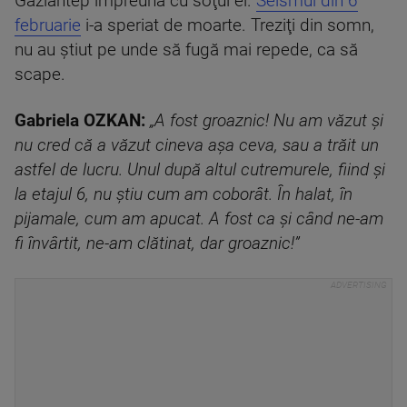
Gaziantep împreună cu soţul ei.
Seismul din 6
februarie
i-a speriat de moarte. Treziţi din somn,
nu au ştiut pe unde să fugă mai repede, ca să
scape.
Gabriela OZKAN:
„A fost groaznic! Nu am văzut şi
nu cred că a văzut cineva aşa ceva, sau a trăit un
astfel de lucru. Unul după altul cutremurele, fiind şi
la etajul 6, nu ştiu cum am coborât. În halat, în
pijamale, cum am apucat. A fost ca şi când ne-am
fi învârtit, ne-am clătinat, dar groaznic!”