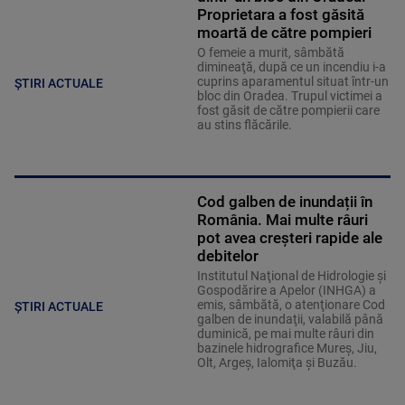
Proprietara a fost găsită
moartă de către pompieri
O femeie a murit, sâmbătă
dimineaţă, după ce un incendiu i-a
cuprins aparamentul situat într-un
ȘTIRI ACTUALE
bloc din Oradea. Trupul victimei a
fost găsit de către pompierii care
au stins flăcările.
Cod galben de inundații în
România. Mai multe râuri
pot avea creșteri rapide ale
debitelor
Institutul Naţional de Hidrologie şi
Gospodărire a Apelor (INHGA) a
emis, sâmbătă, o atenţionare Cod
ȘTIRI ACTUALE
galben de inundaţii, valabilă până
duminică, pe mai multe râuri din
bazinele hidrografice Mureş, Jiu,
Olt, Argeş, Ialomiţa şi Buzău.