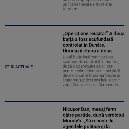
punct de trecere a frontierei
Kardam.
„Operațiune reușită!” A doua
barjă a fost scufundată
controlat în Dunăre.
Urmează etapa a doua
Două barje încărcate au fost
scufundate controlat în Dunăre,
după o operațiune de 11 ore,
ȘTIRI ACTUALE
pentru redirecționarea unei părți
din debit către Dunărea Veche și
limitarea scăderii nivelului apei în
zona Centralei de la Cernavodă.
Nicușor Dan, mesaj ferm
către partide, după verdictul
Moody's: „Să renunțe la
agendele politice şi la