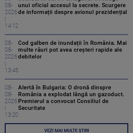
08-
unui oficial accesul la secrete. Scurgere
2026
de informații despre avionul prezidențial
|
14:12
08-
Cod galben de inundații în România. Mai
08-
multe râuri pot avea creșteri rapide ale
2026
debitelor
|
13:45
08-
Alertă în Bulgaria: O dronă dinspre
08-
România a explodat lângă un gazoduct.
2026
Premierul a convocat Consiliul de
|
Securitate
13:20
VEZI MAI MULTE ȘTIRI