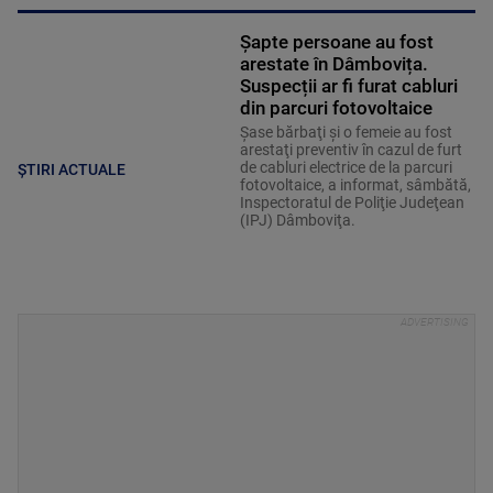
Șapte persoane au fost
arestate în Dâmbovița.
Suspecții ar fi furat cabluri
din parcuri fotovoltaice
Şase bărbaţi şi o femeie au fost
arestaţi preventiv în cazul de furt
de cabluri electrice de la parcuri
ȘTIRI ACTUALE
fotovoltaice, a informat, sâmbătă,
Inspectoratul de Poliţie Judeţean
(IPJ) Dâmboviţa.