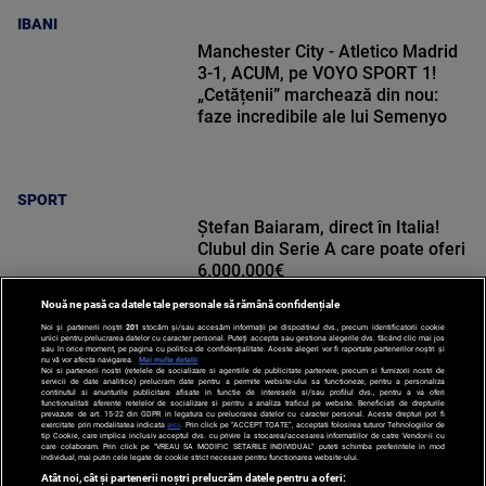
IBANI
Manchester City - Atletico Madrid
3-1, ACUM, pe VOYO SPORT 1!
„Cetățenii” marchează din nou:
faze incredibile ale lui Semenyo
SPORT
Ștefan Baiaram, direct în Italia!
Clubul din Serie A care poate oferi
6.000.000€
Nouă ne pasă ca datele tale personale să rămână confidențiale
Noi și partenerii noștri
201
stocăm și/sau accesăm informații pe dispozitivul dvs., precum identificatorii cookie
unici pentru prelucrarea datelor cu caracter personal. Puteți accepta sau gestiona alegerile dvs. făcând clic mai jos
sau în orice moment, pe pagina cu politica de confidențialitate. Aceste alegeri vor fi raportate partenerilor noștri și
nu vă vor afecta navigarea.
Mai multe detalii
Noi si partenerii nostri (retelele de socializare si agentiile de publicitate partenere, precum si furnizorii nostri de
SPORT
servicii de date analitice) prelucram date pentru a permite website-ului sa functioneze, pentru a personaliza
continutul si anunturile publicitare afisate in functie de interesele si/sau profilul dvs., pentru a va oferi
functionalitati aferente retelelor de socializare si pentru a analiza traficul pe website. Beneficiati de drepturile
prevazute de art. 15-22 din GDPR in legatura cu prelucrarea datelor cu caracter personal. Aceste drepturi pot fi
exercitate prin modalitatea indicata
aici
. Prin click pe “ACCEPT TOATE”, acceptati folosirea tuturor Tehnologiilor de
tip Cookie, care implica inclusiv acceptul dvs. cu privire la stocarea/accesarea informatiilor de catre Vendor-ii cu
care colaboram. Prin click pe “VREAU SA MODIFIC SETARILE INDIVIDUAL” puteti schimba preferintele in mod
individual, mai putin cele legate de cookie strict necesare pentru functionarea website-ului.
Atât noi, cât și partenerii noștri prelucrăm datele pentru a oferi: