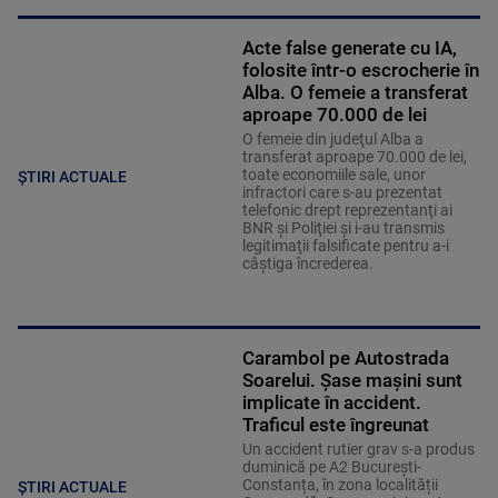
Acte false generate cu IA,
folosite într-o escrocherie în
Alba. O femeie a transferat
aproape 70.000 de lei
O femeie din judeţul Alba a
transferat aproape 70.000 de lei,
toate economiile sale, unor
ȘTIRI ACTUALE
infractori care s-au prezentat
telefonic drept reprezentanţi ai
BNR şi Poliţiei şi i-au transmis
legitimaţii falsificate pentru a-i
câştiga încrederea.
Carambol pe Autostrada
Soarelui. Șase mașini sunt
implicate în accident.
Traficul este îngreunat
Un accident rutier grav s-a produs
duminică pe A2 București-
Constanța, în zona localității
ȘTIRI ACTUALE