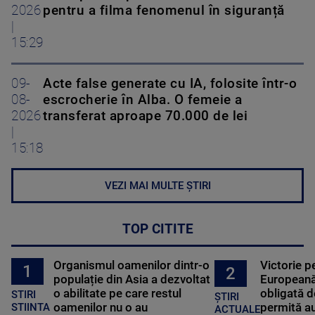
2026
pentru a filma fenomenul în siguranță
|
15:29
09-
Acte false generate cu IA, folosite într-o
08-
escrocherie în Alba. O femeie a
2026
transferat aproape 70.000 de lei
|
15:18
VEZI MAI MULTE ȘTIRI
TOP CITITE
Organismul oamenilor dintr-o
Victorie p
1
2
populație din Asia a dezvoltat
Europeană
o abilitate pe care restul
obligată d
STIRI
ȘTIRI
oamenilor nu o au
permită au
STIINTA
ACTUALE