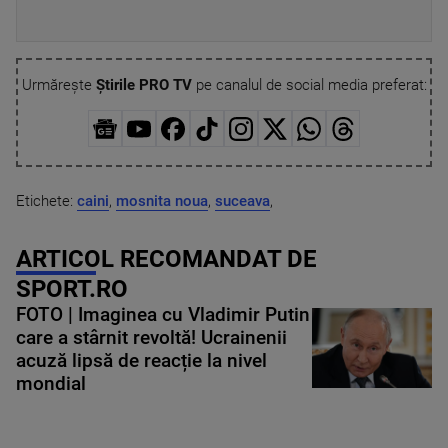
Urmărește
Știrile PRO TV
pe canalul de social media preferat:
Etichete:
caini
,
mosnita noua
,
suceava
,
ARTICOL RECOMANDAT DE
SPORT.RO
FOTO | Imaginea cu Vladimir Putin
care a stârnit revoltă! Ucrainenii
acuză lipsă de reacție la nivel
mondial