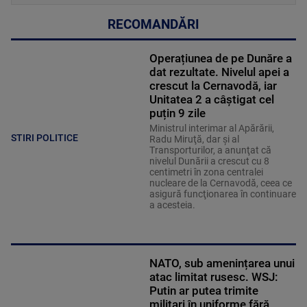
RECOMANDĂRI
Operațiunea de pe Dunăre a
dat rezultate. Nivelul apei a
crescut la Cernavodă, iar
Unitatea 2 a câștigat cel
puțin 9 zile
Ministrul interimar al Apărării,
STIRI POLITICE
Radu Miruţă, dar şi al
Transporturilor, a anunţat că
nivelul Dunării a crescut cu 8
centimetri în zona centralei
nucleare de la Cernavodă, ceea ce
asigură funcţionarea în continuare
a acesteia.
NATO, sub amenințarea unui
atac limitat rusesc. WSJ:
Putin ar putea trimite
militari în uniforme fără