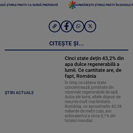
UGĂ ȘTIRILE PROTV CA SURSĂ PREFERATĂ
URMĂREȘTE ȘTIRILE PROTV ÎN GOOGLE 
CITEȘTE ȘI...
Cinci state dețin 43,2% din
apa dulce regenerabilă a
lumii. Ce cantitate are, de
fapt, România
În timp ce câteva state
concentrează jumătate din
rezervele regenerabile de apă
ȘTIRI ACTUALE
dulce ale lumii, altele dispun de
resurse mult mai limitate.
România, cu aproximativ 42,38
miliarde de metri cubi, are
echivalentul a circa 0,1% din
totalul mondial.