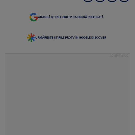
ADAUGĂ ȘTIRILE PROTV CA SURSĂ PREFERATĂ
URMĂREȘTE ȘTIRILE PROTV ÎN GOOGLE DISCOVER