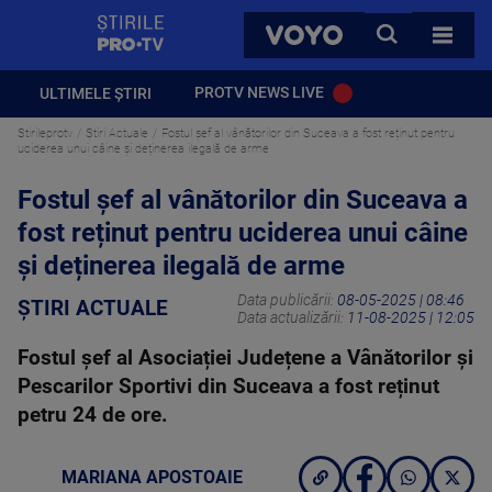
StirilePROTV
CAUTA
VOYO
TOATE 
PROTV NEWS LIVE
ULTIMELE ȘTIRI
Stirileprotv
Știri Actuale
Fostul șef al vânătorilor din Suceava a fost reținut pentru
uciderea unui câine și deținerea ilegală de arme
Fostul șef al vânătorilor din Suceava a
fost reținut pentru uciderea unui câine
și deținerea ilegală de arme
Data publicării:
08-05-2025 | 08:46
ȘTIRI ACTUALE
Data actualizării:
11-08-2025 | 12:05
Fostul șef al Asociației Județene a Vânătorilor și
Pescarilor Sportivi din Suceava a fost reținut
petru 24 de ore.
MARIANA APOSTOAIE