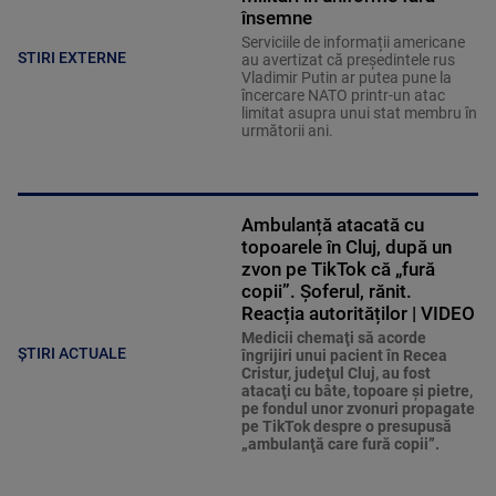
însemne
Serviciile de informații americane
STIRI EXTERNE
au avertizat că președintele rus
Vladimir Putin ar putea pune la
încercare NATO printr-un atac
limitat asupra unui stat membru în
următorii ani.
Ambulanță atacată cu
topoarele în Cluj, după un
zvon pe TikTok că „fură
copii”. Șoferul, rănit.
Reacția autorităților | VIDEO
Medicii chemaţi să acorde
ȘTIRI ACTUALE
îngrijiri unui pacient în Recea
Cristur, judeţul Cluj, au fost
atacaţi cu bâte, topoare şi pietre,
pe fondul unor zvonuri propagate
pe TikTok despre o presupusă
„ambulanţă care fură copii”.