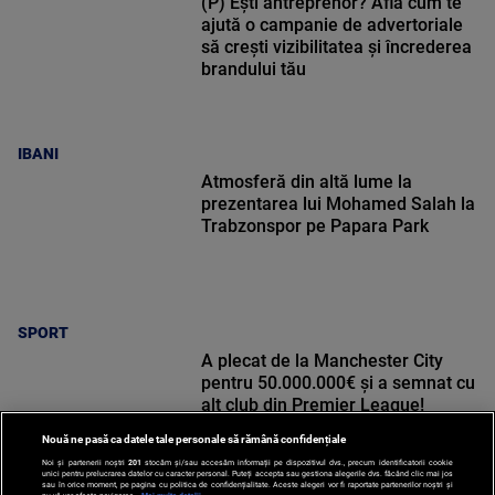
(P) Ești antreprenor? Află cum te
ajută o campanie de advertoriale
să crești vizibilitatea și încrederea
brandului tău
IBANI
Atmosferă din altă lume la
prezentarea lui Mohamed Salah la
Trabzonspor pe Papara Park
SPORT
A plecat de la Manchester City
pentru 50.000.000€ și a semnat cu
alt club din Premier League!
Nouă ne pasă ca datele tale personale să rămână confidențiale
Noi și partenerii noștri
201
stocăm și/sau accesăm informații pe dispozitivul dvs., precum identificatorii cookie
unici pentru prelucrarea datelor cu caracter personal. Puteți accepta sau gestiona alegerile dvs. făcând clic mai jos
sau în orice moment, pe pagina cu politica de confidențialitate. Aceste alegeri vor fi raportate partenerilor noștri și