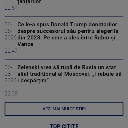
|
țânțarilor
22:51
06-
Ce le-a spus Donald Trump donatorilor
08-
despre succesorul său pentru alegerile
2026
din 2028. Pe cine a ales între Rubio și
|
Vance
22:47
06-
Zelenski vrea să rupă de Rusia un stat
08-
aliat tradițional al Moscovei. „Trebuie să-
2026
i despărțim”
|
22:09
VEZI MAI MULTE ȘTIRI
TOP CITITE