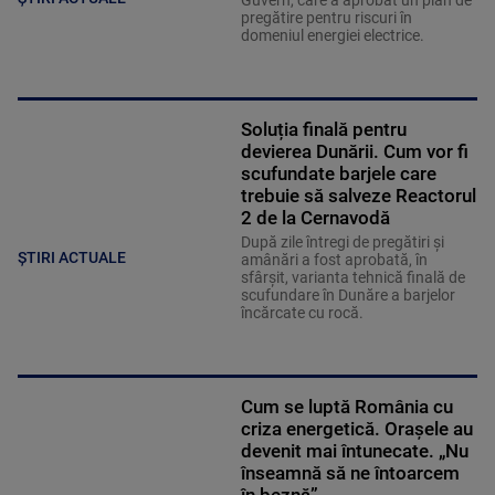
Guvern, care a aprobat un plan de
pregătire pentru riscuri în
domeniul energiei electrice.
Soluția finală pentru
devierea Dunării. Cum vor fi
scufundate barjele care
trebuie să salveze Reactorul
2 de la Cernavodă
După zile întregi de pregătiri și
ȘTIRI ACTUALE
amânări a fost aprobată, în
sfârșit, varianta tehnică finală de
scufundare în Dunăre a barjelor
încărcate cu rocă.
Cum se luptă România cu
criza energetică. Orașele au
devenit mai întunecate. „Nu
înseamnă să ne întoarcem