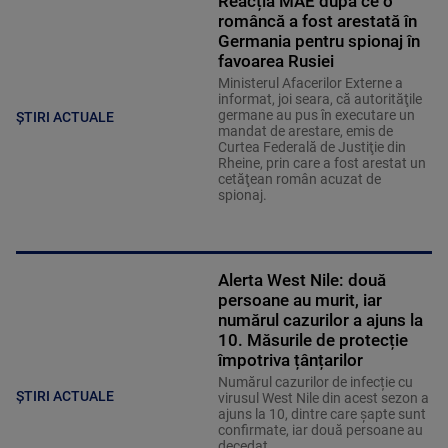
Reacția MAE după ce o
româncă a fost arestată în
Germania pentru spionaj în
favoarea Rusiei
Ministerul Afacerilor Externe a
informat, joi seara, că autorităţile
germane au pus în executare un
ȘTIRI ACTUALE
mandat de arestare, emis de
Curtea Federală de Justiţie din
Rheine, prin care a fost arestat un
cetăţean român acuzat de
spionaj.
Alerta West Nile: două
persoane au murit, iar
numărul cazurilor a ajuns la
10. Măsurile de protecție
împotriva țânțarilor
Numărul cazurilor de infecție cu
ȘTIRI ACTUALE
virusul West Nile din acest sezon a
ajuns la 10, dintre care șapte sunt
confirmate, iar două persoane au
decedat.