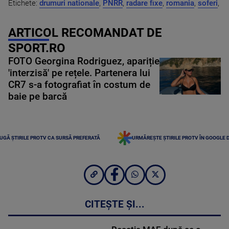
Etichete:
drumuri nationale
,
PNRR
,
radare fixe
,
romania
,
soferi
,
ARTICOL RECOMANDAT DE
SPORT.RO
FOTO Georgina Rodriguez, apariție
'interzisă' pe rețele. Partenera lui
CR7 s-a fotografiat în costum de
baie pe barcă
UGĂ ȘTIRILE PROTV CA SURSĂ PREFERATĂ
URMĂREȘTE ȘTIRILE PROTV ÎN GOOGLE 
CITEȘTE ȘI...