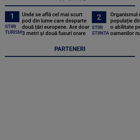
Unde se află cel mai scurt
Organismul 
1
2
pod din lume care desparte
populație di
STIRI
două țări europene. Are doar
o abilitate p
STIRI
TURISM
3 metri și două fusuri orare
oamenilor nu
STIINTA
PARTENERI