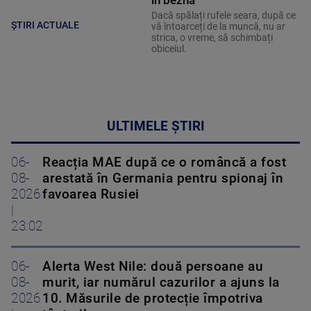
în beznă”
Dacă spălați rufele seara, după ce
ȘTIRI ACTUALE
vă întoarceți de la muncă, nu ar
strica, o vreme, să schimbați
obiceiul.
ULTIMELE ȘTIRI
06-
Reacția MAE după ce o româncă a fost
08-
arestată în Germania pentru spionaj în
2026
favoarea Rusiei
|
23:02
06-
Alerta West Nile: două persoane au
08-
murit, iar numărul cazurilor a ajuns la
2026
10. Măsurile de protecție împotriva