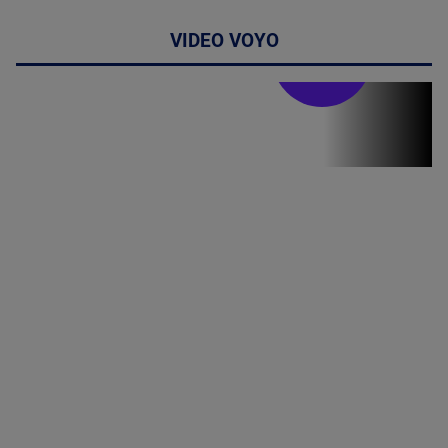
VIDEO VOYO
Stirile PRO TV
Stirile PRO
TV # 19.00 -
06 August
2026
MAI
MULTE
DETALII