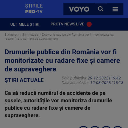
StirilePROTV
CAUTA
VOYO
TOATE 
PROTV NEWS LIVE
ULTIMELE ȘTIRI
Stirileprotv
Știri Actuale
Drumurile publice din România vor fi monitorizate cu
radare fixe și camere de supraveghere
Drumurile publice din România vor fi
monitorizate cu radare fixe și camere
de supraveghere
Data publicării:
29-12-2022 | 19:42
ȘTIRI ACTUALE
Data actualizării:
12-08-2025 | 15:13
Ca să reducă numărul de accidente de pe
șosele, autoritățile vor monitoriza drumurile
publice cu radare fixe și camere de
supraveghere.