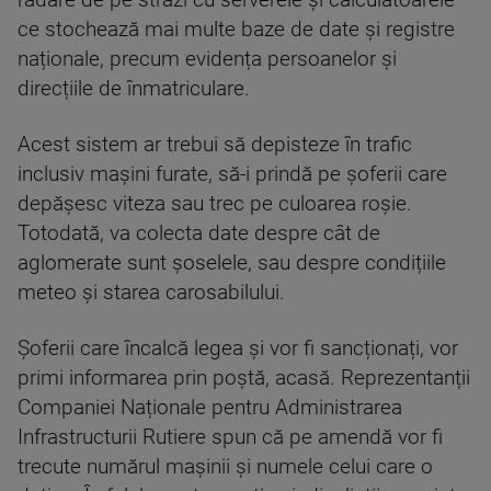
radare de pe străzi cu serverele și calculatoarele
ce stochează mai multe baze de date și registre
naționale, precum evidența persoanelor și
direcțiile de înmatriculare.
Acest sistem ar trebui să depisteze în trafic
inclusiv mașini furate, să-i prindă pe șoferii care
depășesc viteza sau trec pe culoarea roșie.
Totodată, va colecta date despre cât de
aglomerate sunt șoselele, sau despre condițiile
meteo și starea carosabilului.
Șoferii care încalcă legea și vor fi sancționați, vor
primi informarea prin poștă, acasă. Reprezentanții
Companiei Naționale pentru Administrarea
Infrastructurii Rutiere spun că pe amendă vor fi
trecute numărul mașinii și numele celui care o