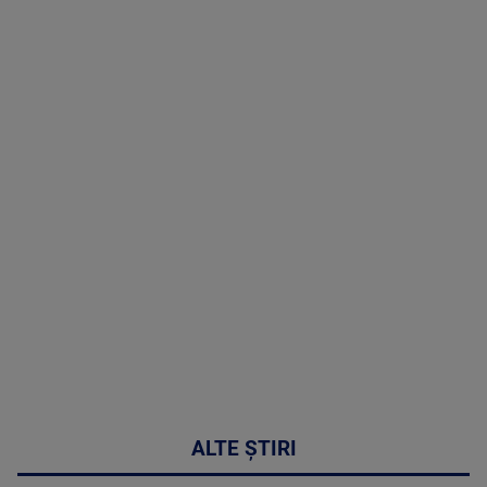
TV # 19.00 -
07 August
2026
MAI
MULTE
DETALII
48:24
ALTE ȘTIRI