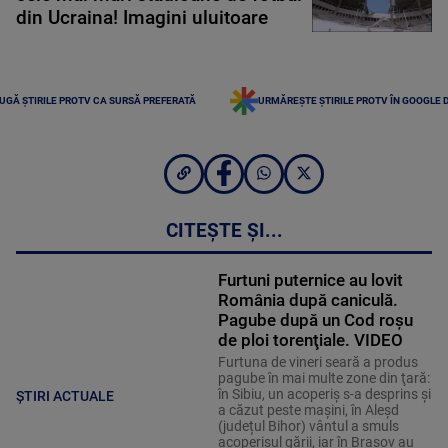
din Ucraina! Imagini uluitoare
UGĂ ȘTIRILE PROTV CA SURSĂ PREFERATĂ
URMĂREȘTE ȘTIRILE PROTV ÎN GOOGLE 
CITEȘTE ȘI...
Furtuni puternice au lovit
România după caniculă.
Pagube după un Cod roşu
de ploi torenţiale. VIDEO
Furtuna de vineri seară a produs
pagube în mai multe zone din ţară:
în Sibiu, un acoperiş s-a desprins și
ȘTIRI ACTUALE
a căzut peste maşini, în Aleşd
(județul Bihor) vântul a smuls
acoperişul gării, iar în Braşov au