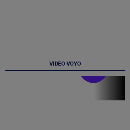
VIDEO VOYO
Stirile PRO TV
Stirile PRO