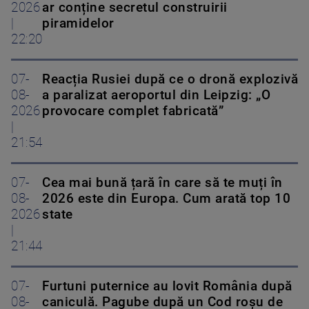
2026
ar conține secretul construirii
|
piramidelor
22:20
07-
Reacția Rusiei după ce o dronă explozivă
08-
a paralizat aeroportul din Leipzig: „O
2026
provocare complet fabricată”
|
21:54
07-
Cea mai bună țară în care să te muți în
08-
2026 este din Europa. Cum arată top 10
2026
state
|
21:44
07-
Furtuni puternice au lovit România după
08-
caniculă. Pagube după un Cod roşu de