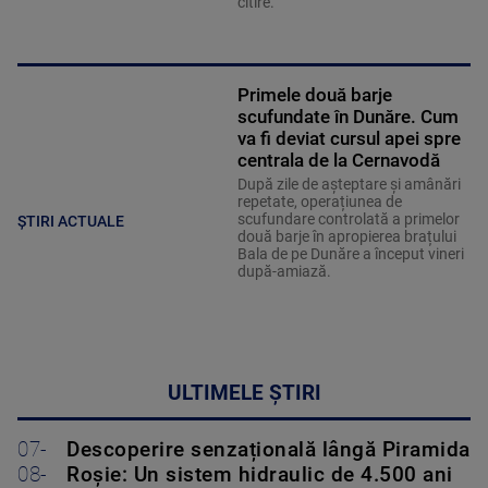
citire.
Primele două barje
scufundate în Dunăre. Cum
va fi deviat cursul apei spre
centrala de la Cernavodă
După zile de așteptare și amânări
repetate, operațiunea de
scufundare controlată a primelor
ȘTIRI ACTUALE
două barje în apropierea brațului
Bala de pe Dunăre a început vineri
după-amiază.
ULTIMELE ȘTIRI
07-
Descoperire senzațională lângă Piramida
08-
Roșie: Un sistem hidraulic de 4.500 ani