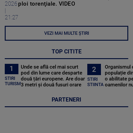
2026
ploi torenţiale. VIDEO
|
21:27
VEZI MAI MULTE ȘTIRI
TOP CITITE
Unde se află cel mai scurt
Organismul 
1
2
pod din lume care desparte
populație di
STIRI
două țări europene. Are doar
o abilitate p
STIRI
TURISM
3 metri și două fusuri orare
oamenilor nu
STIINTA
PARTENERI