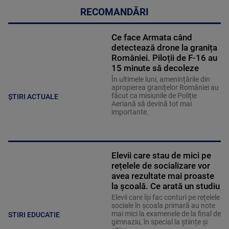
RECOMANDĂRI
Ce face Armata când
detectează drone la granița
României. Piloții de F-16 au
15 minute să decoleze
În ultimele luni, amenințările din
apropierea granițelor României au
făcut ca misiunile de Poliție
ȘTIRI ACTUALE
Aeriană să devină tot mai
importante.
Elevii care stau de mici pe
rețelele de socializare vor
avea rezultate mai proaste
la școală. Ce arată un studiu
Elevii care îşi fac conturi pe rețelele
sociale în școala primară au note
mai mici la examenele de la final de
STIRI EDUCATIE
gimnaziu, în special la științe și