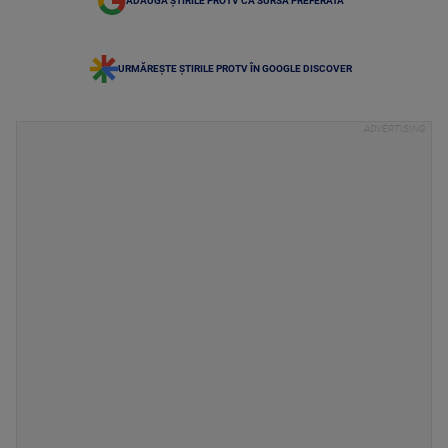
ADAUGĂ ȘTIRILE PROTV CA SURSĂ PREFERATĂ
URMĂREȘTE ȘTIRILE PROTV ÎN GOOGLE DISCOVER