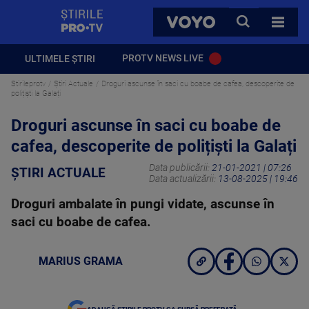
StirilePROTV
CAUTA
VOYO
TOATE 
PROTV NEWS LIVE
ULTIMELE ȘTIRI
Stirileprotv
Știri Actuale
Droguri ascunse în saci cu boabe de cafea, descoperite de
polițiști la Galați
Droguri ascunse în saci cu boabe de
cafea, descoperite de polițiști la Galați
Data publicării:
21-01-2021 | 07:26
ȘTIRI ACTUALE
Data actualizării:
13-08-2025 | 19:46
Droguri ambalate în pungi vidate, ascunse în
saci cu boabe de cafea.
MARIUS GRAMA