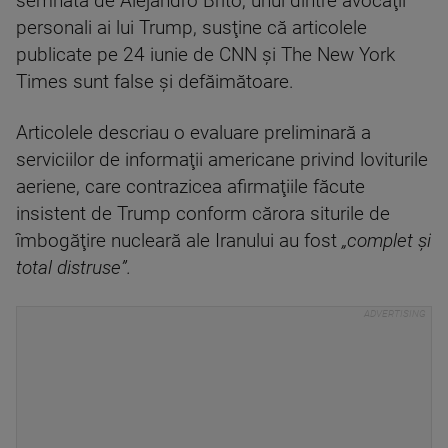
semnată de Alejandro Brito, unul dintre avocaţii
personali ai lui Trump, susţine că articolele
publicate pe 24 iunie de CNN şi The New York
Times sunt false şi defăimătoare.
Articolele descriau o evaluare preliminară a
serviciilor de informaţii americane privind loviturile
aeriene, care contrazicea afirmaţiile făcute
insistent de Trump conform cărora siturile de
îmbogăţire nucleară ale Iranului au fost
„complet şi
total distruse”.