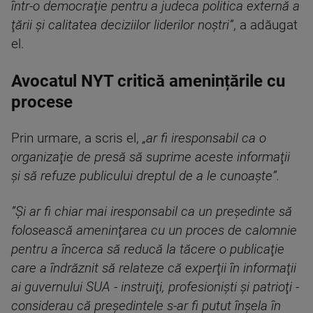
într-o democraţie pentru a judeca politica externă a
ţării şi calitatea deciziilor liderilor noştri”
, a adăugat
el.
Avocatul NYT critică amenințările cu
procese
Prin urmare, a scris el,
„ar fi iresponsabil ca o
organizaţie de presă să suprime aceste informaţii
şi să refuze publicului dreptul de a le cunoaşte”.
”Şi ar fi chiar mai iresponsabil ca un preşedinte să
folosească ameninţarea cu un proces de calomnie
pentru a încerca să reducă la tăcere o publicaţie
care a îndrăznit să relateze că experţii în informaţii
ai guvernului SUA - instruiţi, profesionişti şi patrioţi -
considerau că preşedintele s-ar fi putut înşela în