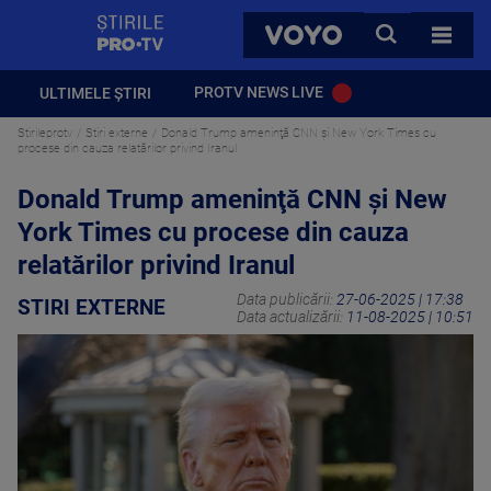
StirilePROTV
CAUTA
VOYO
TOATE 
PROTV NEWS LIVE
ULTIMELE ȘTIRI
Stirileprotv
Stiri externe
Donald Trump ameninţă CNN şi New York Times cu
procese din cauza relatărilor privind Iranul
Donald Trump ameninţă CNN şi New
York Times cu procese din cauza
relatărilor privind Iranul
Data publicării:
27-06-2025 | 17:38
STIRI EXTERNE
Data actualizării:
11-08-2025 | 10:51