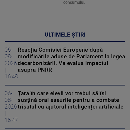
consumului.
ULTIMELE ȘTIRI
06-
Reacția Comisiei Europene după
08-
modificările aduse de Parlament la legea
2026
decarbonizării. Va evalua impactul
|
asupra PNRR
16:48
06-
Țara în care elevii vor trebui să își
08-
susțină oral eseurile pentru a combate
2026
trișatul cu ajutorul inteligenței artificiale
|
16:47