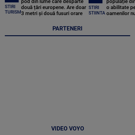
pod din lume care desparte
populație di
STIRI
două țări europene. Are doar
o abilitate p
STIRI
TURISM
3 metri și două fusuri orare
oamenilor nu
STIINTA
PARTENERI
VIDEO VOYO