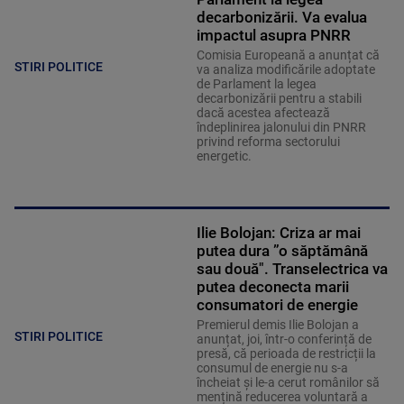
decarbonizării. Va evalua
impactul asupra PNRR
Comisia Europeană a anunțat că
STIRI POLITICE
va analiza modificările adoptate
de Parlament la legea
decarbonizării pentru a stabili
dacă acestea afectează
îndeplinirea jalonului din PNRR
privind reforma sectorului
energetic.
Ilie Bolojan: Criza ar mai
putea dura ”o săptămână
sau două". Transelectrica va
putea deconecta marii
consumatori de energie
Premierul demis Ilie Bolojan a
STIRI POLITICE
anunțat, joi, într-o conferință de
presă, că perioada de restricții la
consumul de energie nu s-a
încheiat și le-a cerut românilor să
mențină reducerea voluntară a