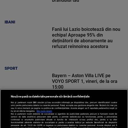
brandului tău
IBANI
Fanii lui Lazio boicotează din nou
echipa! Aproape 95% din
deținătorii de abonamente au
refuzat reînnoirea acestora
SPORT
Bayern – Aston Villa LIVE pe
VOYO SPORT 1, vineri, de la ora
15:00
Nouă ne pasă ca datele tale personale să rămână confidențiale
Noi și partenerii noștri
201
stocăm și/sau accesăm informații pe dispozitivul dvs., precum identificatorii cookie
unici pentru prelucrarea datelor cu caracter personal. Puteți accepta sau gestiona alegerile dvs. făcând clic mai jos
sau în orice moment, pe pagina cu politica de confidențialitate. Aceste alegeri vor fi raportate partenerilor noștri și
nu vă vor afecta navigarea.
Mai multe detalii
SPORT
Noi si partenerii nostri (retelele de socializare si agentiile de publicitate partenere, precum si furnizorii nostri de
servicii de date analitice) prelucram date pentru a permite website-ului sa functioneze, pentru a personaliza
continutul si anunturile publicitare afisate in functie de interesele si/sau profilul dvs., pentru a va oferi
functionalitati aferente retelelor de socializare si pentru a analiza traficul pe website. Beneficiati de drepturile
prevazute de art. 15-22 din GDPR in legatura cu prelucrarea datelor cu caracter personal. Aceste drepturi pot fi