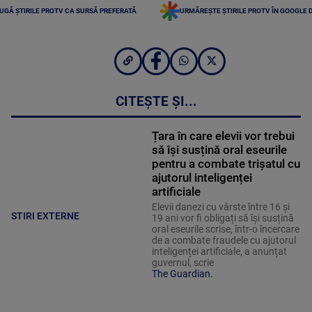
UGĂ ȘTIRILE PROTV CA SURSĂ PREFERATĂ
URMĂREȘTE ȘTIRILE PROTV ÎN GOOGLE 
CITEȘTE ȘI...
Țara în care elevii vor trebui
să își susțină oral eseurile
pentru a combate trișatul cu
ajutorul inteligenței
artificiale
Elevii danezi cu vârste între 16 și
STIRI EXTERNE
19 ani vor fi obligați să își susțină
oral eseurile scrise, într-o încercare
de a combate fraudele cu ajutorul
inteligenței artificiale, a anunțat
guvernul, scrie
The Guardian.