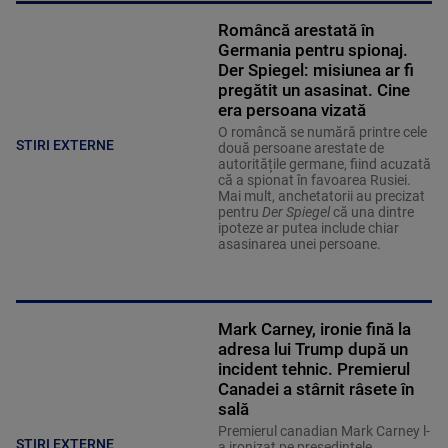
Româncă arestată în
Germania pentru spionaj.
Der Spiegel: misiunea ar fi
pregătit un asasinat. Cine
era persoana vizată
O româncă se numără printre cele
STIRI EXTERNE
două persoane arestate de
autoritățile germane, fiind acuzată
că a spionat în favoarea Rusiei.
Mai mult, anchetatorii au precizat
pentru
Der Spiegel
că una dintre
ipoteze ar putea include chiar
asasinarea unei persoane.
Mark Carney, ironie fină la
adresa lui Trump după un
incident tehnic. Premierul
Canadei a stârnit râsete în
sală
Premierul canadian Mark Carney l-
STIRI EXTERNE
a ironizat pe președintele