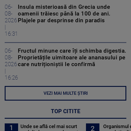
06-
Insula misterioasă din Grecia unde
08-
oamenii trăiesc până la 100 de ani.
2026
Plajele par desprinse din paradis
|
16:31
06-
Fructul minune care îți schimba digestia.
08-
Proprietățile uimitoare ale ananasului pe
2026
care nutriționiștii le confirmă
|
16:26
VEZI MAI MULTE ȘTIRI
TOP CITITE
Unde se află cel mai scurt
Organismul 
1
2