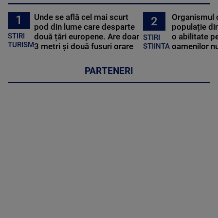
Unde se află cel mai scurt
Organismul 
1
2
pod din lume care desparte
populație di
STIRI
două țări europene. Are doar
o abilitate p
STIRI
TURISM
3 metri și două fusuri orare
oamenilor nu
STIINTA
PARTENERI