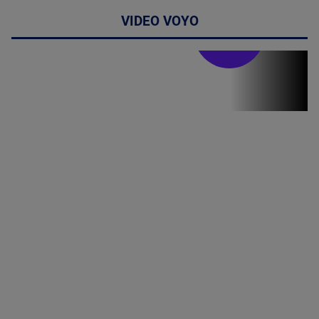
VIDEO VOYO
Doctor de
bine
(P) Terapia
hormonală în
menopauză
poate
corecta
sindromul