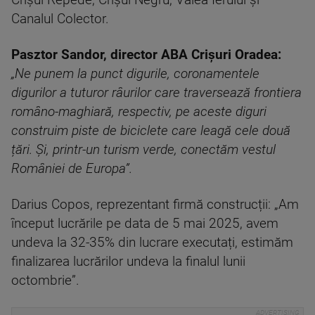
Crișul Repede, Crișul Negru, Valea Ierului și
Canalul Colector.
Pasztor Sandor, director ABA Crișuri Oradea:
„Ne punem la punct digurile, coronamentele
digurilor a tuturor râurilor care traversează frontiera
româno-maghiară, respectiv, pe aceste diguri
construim piste de biciclete care leagă cele două
țări. Și, printr-un turism verde, conectăm vestul
României de Europa”.
Darius Copos, reprezentant firmă construcții: „Am
început lucrările pe data de 5 mai 2025, avem
undeva la 32-35% din lucrare executați, estimăm
finalizarea lucrărilor undeva la finalul lunii
octombrie”.