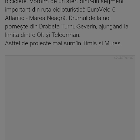
biciclete. Vorbim de un sfert dintr-un segment
important din ruta cicloturistică EuroVelo 6
Atlantic - Marea Neagră. Drumul de la noi
pornește din Drobeta Turnu-Severin, ajungând la
limita dintre Olt și Teleorman.
Astfel de proiecte mai sunt în Timiş şi Mureş.