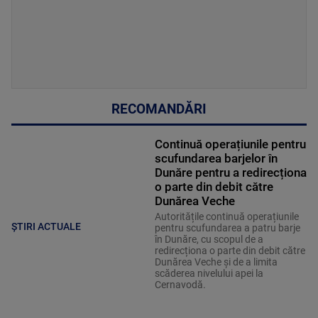
RECOMANDĂRI
Continuă operațiunile pentru
scufundarea barjelor în
Dunăre pentru a redirecționa
o parte din debit către
Dunărea Veche
Autoritățile continuă operațiunile
ȘTIRI ACTUALE
pentru scufundarea a patru barje
în Dunăre, cu scopul de a
redirecționa o parte din debit către
Dunărea Veche și de a limita
scăderea nivelului apei la
Cernavodă.