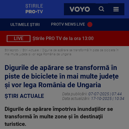
StirilePROTV
CAUTA
VOYO
TOATE 
PROTV NEWS LIVE
ULTIMELE ȘTIRI
LIVE
Știrile PRO TV de la ora 13:00
Stirileprotv
Știri Actuale
Digurile de apărare se transformă în piste de biciclete în
mai multe județe și vor lega România de Ungaria
Digurile de apărare se transformă în
piste de biciclete în mai multe județe
și vor lega România de Ungaria
Data publicării:
07-07-2025 | 07:44
ȘTIRI ACTUALE
Data actualizării:
17-10-2025 | 10:34
Digurile de apărare împotriva inundaţiilor se
transformă în multe zone şi în destinaţii
turistice.