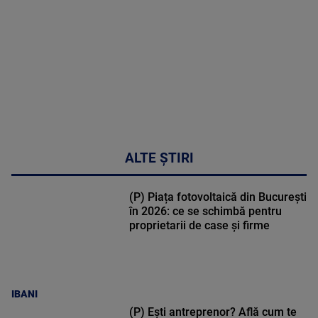
cardio-
metabolic
MAI
MULTE
DETALII
17:46
ALTE ȘTIRI
(P) Piața fotovoltaică din București
în 2026: ce se schimbă pentru
proprietarii de case și firme
IBANI
(P) Ești antreprenor? Află cum te