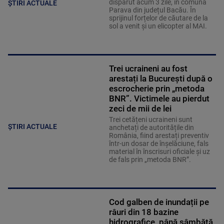
dispărut acum 3 zile, în comuna
ȘTIRI ACTUALE
Parava din județul Bacău. În
sprijinul forțelor de căutare de la
sol a venit și un elicopter al MAI.
Trei ucraineni au fost
arestați la București după o
escrocherie prin „metoda
BNR”. Victimele au pierdut
zeci de mii de lei
Trei cetățeni ucraineni sunt
ȘTIRI ACTUALE
anchetați de autoritățile din
România, fiind arestați preventiv
într-un dosar de înșelăciune, fals
material în înscrisuri oficiale și uz
de fals prin „metoda BNR”.
Cod galben de inundații pe
râuri din 18 bazine
hidrografice, până sâmbătă