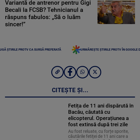
Variantă de antrenor pentru Gigi
Becali la FCSB? Tehnicianul a
răspuns fabulos: „Să o luăm
sincer!”
UGĂ ȘTIRILE PROTV CA SURSĂ PREFERATĂ
URMĂREȘTE ȘTIRILE PROTV ÎN GOOGLE 
CITEȘTE ȘI...
Fetița de 11 ani dispărută în
Bacău, căutată cu
elicopterul. Operațiunea a
fost extinsă după trei zile
Au fost reluate, cu forțe sporite,
căutările fetiței de 11 ani care a