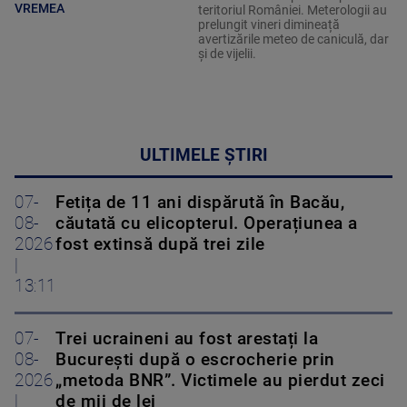
VREMEA
teritoriul României. Meterologii au
prelungit vineri dimineață
avertizările meteo de caniculă, dar
și de vijelii.
ULTIMELE ȘTIRI
07-
Fetița de 11 ani dispărută în Bacău,
08-
căutată cu elicopterul. Operațiunea a
2026
fost extinsă după trei zile
|
13:11
07-
Trei ucraineni au fost arestați la
08-
București după o escrocherie prin
2026
„metoda BNR”. Victimele au pierdut zeci
|
de mii de lei