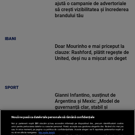
ajută o campanie de advertoriale
să crești vizibilitatea și încrederea
brandului tău
IBANI
Doar Mourinho e mai priceput la
clauze: Rashford, plătit regește de
United, deși nu a mișcat un deget
SPORT
Gianni Infantino, susținut de
Argentina şi Mexic: „Model de
guvernanţă clar, stabil şi
transparent”
Nouă ne pasă ca datele tale personale să rămână confidențiale
Noi și partenerii noștri
201
stocăm și/sau accesăm informații pe dispozitivul dvs., precum identificatorii cookie
unici pentru prelucrarea datelor cu caracter personal. Puteți accepta sau gestiona alegerile dvs. făcând clic mai jos
sau în orice moment, pe pagina cu politica de confidențialitate. Aceste alegeri vor fi raportate partenerilor noștri și
nu vă vor afecta navigarea.
Mai multe detalii