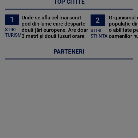
TOP CITITE
Unde se află cel mai scurt
Organismul 
1
2
pod din lume care desparte
populație di
STIRI
două țări europene. Are doar
o abilitate p
STIRI
TURISM
3 metri și două fusuri orare
oamenilor nu
STIINTA
PARTENERI