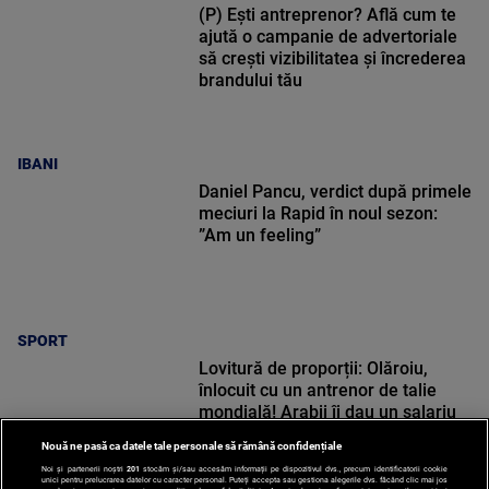
(P) Ești antreprenor? Află cum te
ajută o campanie de advertoriale
să crești vizibilitatea și încrederea
brandului tău
IBANI
Daniel Pancu, verdict după primele
meciuri la Rapid în noul sezon:
”Am un feeling”
SPORT
Lovitură de proporții: Olăroiu,
înlocuit cu un antrenor de talie
mondială! Arabii îi dau un salariu
amețitor
Nouă ne pasă ca datele tale personale să rămână confidențiale
Noi și partenerii noștri
201
stocăm și/sau accesăm informații pe dispozitivul dvs., precum identificatorii cookie
unici pentru prelucrarea datelor cu caracter personal. Puteți accepta sau gestiona alegerile dvs. făcând clic mai jos