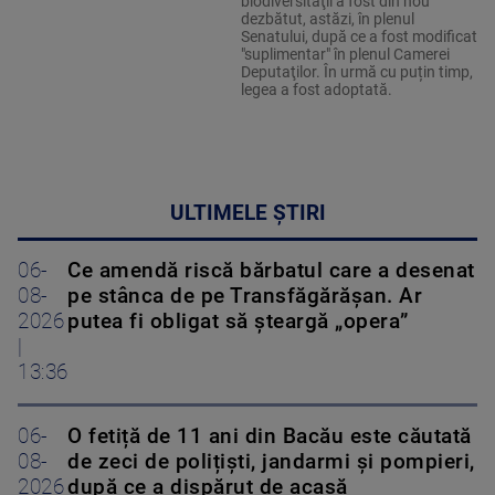
biodiversităţii a fost din nou
dezbătut, astăzi, în plenul
Senatului, după ce a fost modificat
"suplimentar" în plenul Camerei
Deputaţilor. În urmă cu puțin timp,
legea a fost adoptată.
ULTIMELE ȘTIRI
06-
Ce amendă riscă bărbatul care a desenat
08-
pe stânca de pe Transfăgărășan. Ar
2026
putea fi obligat să șteargă „opera”
|
13:36
06-
O fetiță de 11 ani din Bacău este căutată
08-
de zeci de polițiști, jandarmi și pompieri,
2026
după ce a dispărut de acasă