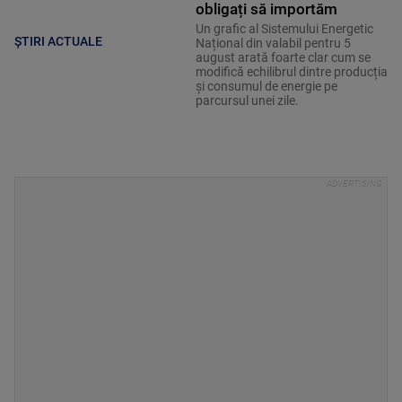
obligați să importăm
Un grafic al Sistemului Energetic
ȘTIRI ACTUALE
Național din valabil pentru 5
august arată foarte clar cum se
modifică echilibrul dintre producția
și consumul de energie pe
parcursul unei zile.