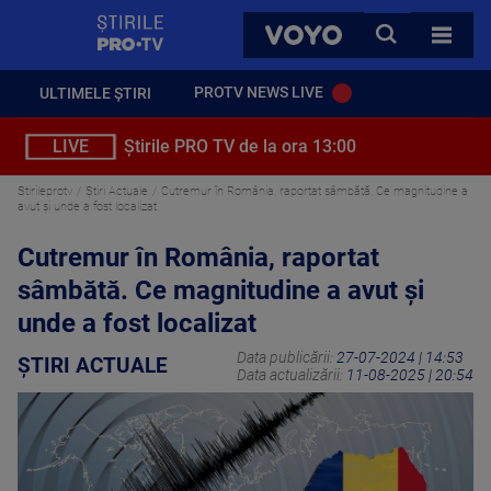
StirilePROTV
CAUTA
VOYO
TOATE 
PROTV NEWS LIVE
ULTIMELE ȘTIRI
LIVE
Știrile PRO TV de la ora 13:00
Stirileprotv
Știri Actuale
Cutremur în România, raportat sâmbătă. Ce magnitudine a
avut și unde a fost localizat
Cutremur în România, raportat
sâmbătă. Ce magnitudine a avut și
unde a fost localizat
Data publicării:
27-07-2024 | 14:53
ȘTIRI ACTUALE
Data actualizării:
11-08-2025 | 20:54