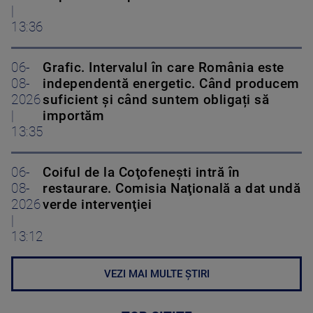
|
13:36
06-
Grafic. Intervalul în care România este
08-
independentă energetic. Când producem
2026
suficient și când suntem obligați să
|
importăm
13:35
06-
Coiful de la Coţofeneşti intră în
08-
restaurare. Comisia Naţională a dat undă
2026
verde intervenţiei
|
13:12
VEZI MAI MULTE ȘTIRI