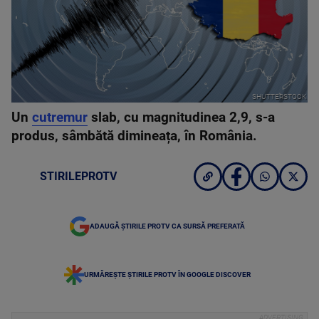
SHUTTERSTOCK
Un
cutremur
slab, cu magnitudinea 2,9, s-a
produs, sâmbătă dimineața, în România.
STIRILEPROTV
ADAUGĂ ȘTIRILE PROTV CA SURSĂ PREFERATĂ
URMĂREȘTE ȘTIRILE PROTV ÎN GOOGLE DISCOVER