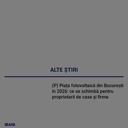
cardiologie
MAI
MULTE
DETALII
34:04
ALTE ȘTIRI
(P) Piața fotovoltaică din București
în 2026: ce se schimbă pentru
proprietarii de case și firme
IBANI