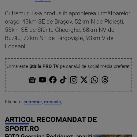
Cutremurul s-a produs în apropierea următoarelor
oraşe: 43km SE de Brașov, 52km N de Ploiești,
53km SE de Sfântu-Gheorghe, 68km NV de
Buzău, 72km NE de Târgoviște, 93km V de
Focșani.
Urmărește
Știrile PRO TV
pe canalul de social media preferat:
Etichete:
cutremur
,
romania
,
ARTICOL RECOMANDAT DE
SPORT.RO
FOTO Georgina Rodriguez, apariție