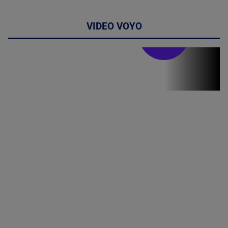
VIDEO VOYO
Doctor de
bine
Doctor de
Grijă | Ediția
16 |
Telemedicina
in