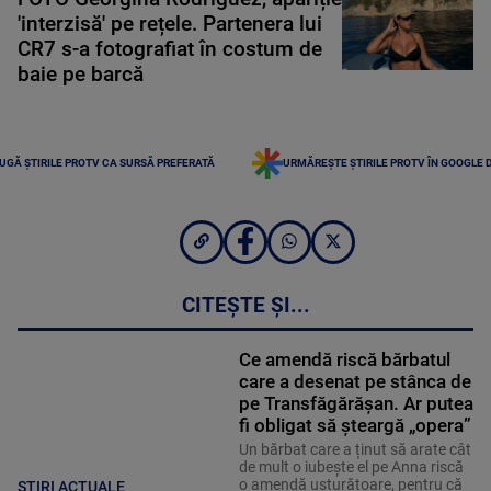
'interzisă' pe rețele. Partenera lui
CR7 s-a fotografiat în costum de
baie pe barcă
UGĂ ȘTIRILE PROTV CA SURSĂ PREFERATĂ
URMĂREȘTE ȘTIRILE PROTV ÎN GOOGLE 
CITEȘTE ȘI...
Ce amendă riscă bărbatul
care a desenat pe stânca de
pe Transfăgărășan. Ar putea
fi obligat să șteargă „opera”
Un bărbat care a ținut să arate cât
de mult o iubește el pe Anna riscă
o amendă usturătoare, pentru că
ȘTIRI ACTUALE