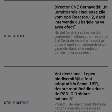
Director CNE Cernavodă: „În
următoarele cinci-șase zile
vom opri Reactorul 2, dacă
intervenția cu barjele nu va
avea efect”
Nivelul Dunării a scăzut cu doi
ȘTIRI ACTUALE
centimetri în ultima zi, iar reactorul
2 al Centralei de la Cernavodă ar
putea fi oprit în următoarele cinci-
șase zile, dacă intervenția cu
barjele nu va avea efect.
Vot decizional. Legea
biodiversităţii a fost
adoptată în Senat. USR,
despre modificările aduse
de PSD: O "trădare
națională"
STIRI POLITICE
Proiectul de lege privind Strategia
naţională pentru conservarea