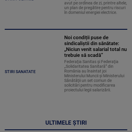
avut pe ordinea de zi, printre altele,
un plan de pregătire pentru riscuri
în domeniul energiei electrice.
Noi condiții puse de
sindicaliștii din sănătate:
„Niciun venit salarial total nu
trebuie să scadă”
Federaţia Sanitas şi Federaţia
„Solidaritatea Sanitară” din
România au înaintat joi
STIRI SANATATE
Ministerului Muncii şi Ministerului
Sănătăţii un set comun de
solicitări pentru modificarea
proiectului legii salarizării.
ULTIMELE ȘTIRI