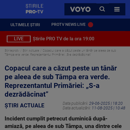
StirilePROTV
CAUTA
VOYO
TOATE 
PROTV NEWS LIVE
ULTIMELE ȘTIRI
LIVE
Știrile PRO TV de la ora 19:00
Stirileprotv
Știri Actuale
Copacul care a căzut peste un tânăr pe aleea de sub
Tâmpa era verde. Reprezentantul Primăriei: „S-a dezrădăcinat”
Copacul care a căzut peste un tânăr
pe aleea de sub Tâmpa era verde.
Reprezentantul Primăriei: „S-a
dezrădăcinat”
Data publicării:
29-06-2025 | 18:20
ȘTIRI ACTUALE
Data actualizării:
11-08-2025 | 10:48
Incident cumplit petrecut duminică după-
amiază, pe aleea de sub Tâmpa, una dintre cele