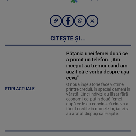
CITEȘTE ȘI...
Pățania unei femei după ce
a primit un telefon. „Am
început să tremur când am
auzit că e vorba despre așa
ceva”
O nouă înșelătorie face victime
ȘTIRI ACTUALE
printre creduli, în special oameni în
vârstă. Cinci indivizi au lăsat fără
economii cel puțin două femei,
după ce le-au convins că cineva a
făcut credite în numele lor, iar ei s-
au arătat dispuși să le ajute.