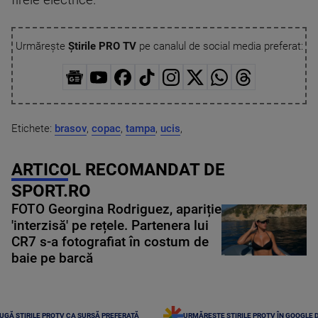
firele electrice.
Urmărește
Știrile PRO TV
pe canalul de social media preferat:
Etichete:
brasov
,
copac
,
tampa
,
ucis
,
ARTICOL RECOMANDAT DE
SPORT.RO
FOTO Georgina Rodriguez, apariție
'interzisă' pe rețele. Partenera lui
CR7 s-a fotografiat în costum de
baie pe barcă
UGĂ ȘTIRILE PROTV CA SURSĂ PREFERATĂ
URMĂREȘTE ȘTIRILE PROTV ÎN GOOGLE 