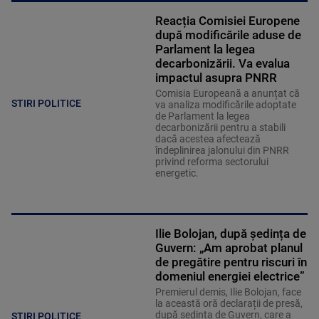
Reacția Comisiei Europene
după modificările aduse de
Parlament la legea
decarbonizării. Va evalua
impactul asupra PNRR
Comisia Europeană a anunțat că
STIRI POLITICE
va analiza modificările adoptate
de Parlament la legea
decarbonizării pentru a stabili
dacă acestea afectează
îndeplinirea jalonului din PNRR
privind reforma sectorului
energetic.
Ilie Bolojan, după ședința de
Guvern: „Am aprobat planul
de pregătire pentru riscuri în
domeniul energiei electrice”
Premierul demis, Ilie Bolojan, face
la această oră declarații de presă,
după ședința de Guvern, care a
STIRI POLITICE