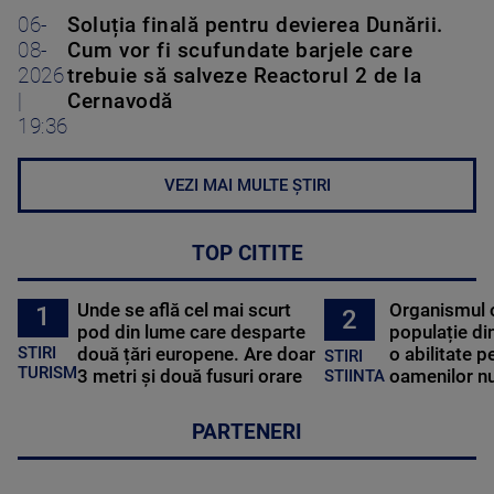
06-
Soluția finală pentru devierea Dunării.
08-
Cum vor fi scufundate barjele care
2026
trebuie să salveze Reactorul 2 de la
|
Cernavodă
19:36
VEZI MAI MULTE ȘTIRI
TOP CITITE
Unde se află cel mai scurt
Organismul 
1
2
pod din lume care desparte
populație di
STIRI
două țări europene. Are doar
o abilitate p
STIRI
TURISM
3 metri și două fusuri orare
oamenilor nu
STIINTA
PARTENERI