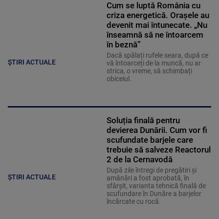
Cum se luptă România cu
criza energetică. Orașele au
devenit mai întunecate. „Nu
înseamnă să ne întoarcem
în beznă”
Dacă spălați rufele seara, după ce
ȘTIRI ACTUALE
vă întoarceți de la muncă, nu ar
strica, o vreme, să schimbați
obiceiul.
Soluția finală pentru
devierea Dunării. Cum vor fi
scufundate barjele care
trebuie să salveze Reactorul
2 de la Cernavodă
După zile întregi de pregătiri și
ȘTIRI ACTUALE
amânări a fost aprobată, în
sfârșit, varianta tehnică finală de
scufundare în Dunăre a barjelor
încărcate cu rocă.