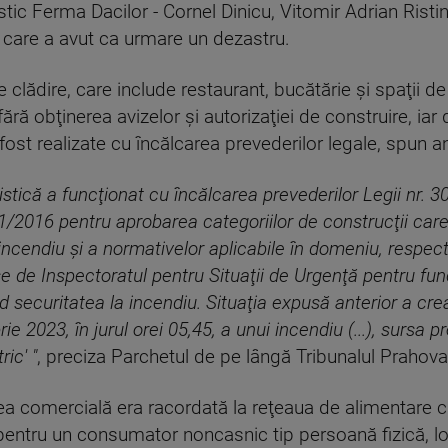
tic Ferma Dacilor - Cornel Dinicu, Vitomir Adrian Ristin 
, care a avut ca urmare un dezastru.
e clădire, care include restaurant, bucătărie şi spaţii d
fără obţinerea avizelor şi autorizaţiei de construire, ia
u fost realizate cu încălcarea prevederilor legale, spun a
istică a funcţionat cu încălcarea prevederilor Legii nr. 
71/2016 pentru aprobarea categoriilor de construcţii care
 incendiu şi a normativelor aplicabile în domeniu, respect
mise de Inspectoratul pentru Situaţii de Urgenţă pentru f
 securitatea la incendiu. Situaţia expusă anterior a crea
 2023, în jurul orei 05,45, a unui incendiu (...), sursa pr
ric' "
, preciza Parchetul de pe lângă Tribunalul Prahova
ea comercială era racordată la reţeaua de alimentare cu
, pentru un consumator noncasnic tip persoană fizică,