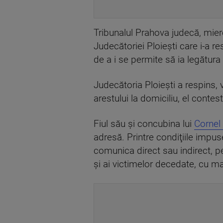
Tribunalul Prahova judecă, mierc
Judecătoriei Ploieşti care i-a re
de a i se permite să ia legătura
Judecătoria Ploieşti a respins, 
arestului la domiciliu, el contes
Fiul său şi concubina lui
Cornel
adresă. Printre condiţiile impus
comunica direct sau indirect, p
şi ai victimelor decedate, cu ma