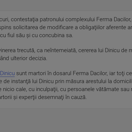
uri, contestaţia patronului complexului Ferma Dacilor, 
spins solicitarea de modificare a obligaţiilor aferente ar
 cu fiul său şi cu concubina sa.
vinerea trecută, ca neîntemeiată, cererea lui Dinicu de 
tând ulterior decizia.
 Dinicu
sunt martori în dosarul Ferma Dacilor, iar toţi cei
e de instanţă lui Dinicu prin măsura arestului la domic
e nicio cale, cu inculpaţii, cu persoanele vătămate sau
rtorii şi experţii desemnaţi în cauză.