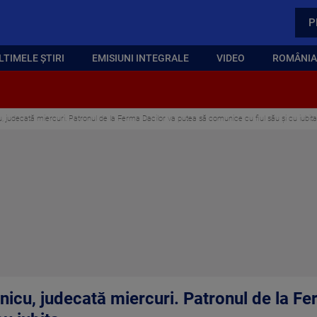
P
LTIMELE ȘTIRI
EMISIUNI INTEGRALE
VIDEO
ROMÂNIA,
cu, judecată miercuri. Patronul de la Ferma Dacilor va putea să comunice cu fiul său şi cu iubita
inicu, judecată miercuri. Patronul de la F