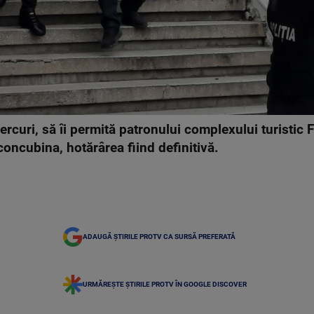
rcuri, să îi permită patronului complexului turistic 
concubina, hotărârea fiind definitivă.
ADAUGĂ ȘTIRILE PROTV CA SURSĂ PREFERATĂ
URMĂREȘTE ȘTIRILE PROTV ÎN GOOGLE DISCOVER