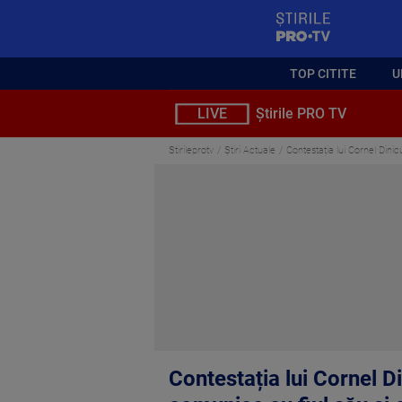
StirilePROTV
TOP CITITE
U
LIVE
Știrile PRO TV
Stirileprotv
Știri Actuale
Contestația lui Cornel Dini
Contestația lui Cornel D