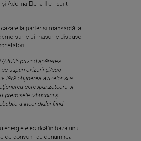
şi Adelina Elena Ilie - sunt
e cazare la parter şi mansardă, a
r demersurile şi măsurile dispuse
nchetatorii.
307/2006 privind apărarea
 se supun avizării şi/sau
iv fără obţinerea avizelor şi a
uncţionarea corespunzătoare şi
t premisele izbucnirii şi
obabilă a incendiului fiind
.
 energie electrică în baza unui
 loc de consum cu denumirea