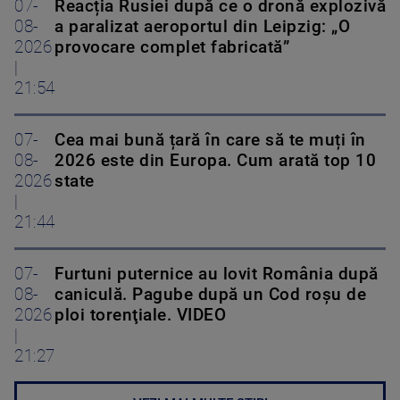
07-
Reacția Rusiei după ce o dronă explozivă
08-
a paralizat aeroportul din Leipzig: „O
2026
provocare complet fabricată”
|
21:54
07-
Cea mai bună țară în care să te muți în
08-
2026 este din Europa. Cum arată top 10
2026
state
|
21:44
07-
Furtuni puternice au lovit România după
08-
caniculă. Pagube după un Cod roşu de
2026
ploi torenţiale. VIDEO
|
21:27