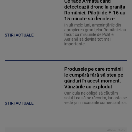
Ce face Armata când
detectează drone la granița
României. Piloții de F-16 au
15 minute să decoleze
În ultimele luni, amenințările din
apropierea granițelor României au
făcut ca misiunile de Poliție
ȘTIRI ACTUALE
Aeriană să devină tot mai
importante.
Produsele pe care românii
le cumpără fără să stea pe
gânduri în acest moment.
Vânzările au explodat
Canicula ne obligă să căutăm
soluții ca să ne răcorim, iar asta se
vede și în încasările comercianților.
ȘTIRI ACTUALE