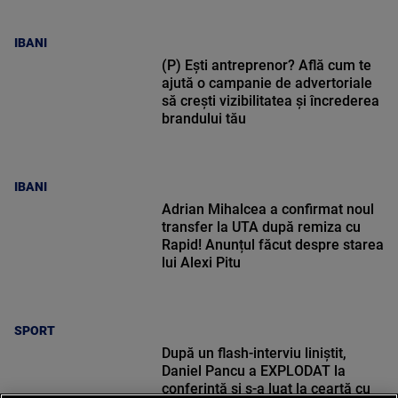
IBANI
(P) Ești antreprenor? Află cum te
ajută o campanie de advertoriale
să crești vizibilitatea și încrederea
brandului tău
IBANI
Adrian Mihalcea a confirmat noul
transfer la UTA după remiza cu
Rapid! Anunțul făcut despre starea
lui Alexi Pitu
SPORT
După un flash-interviu liniștit,
Daniel Pancu a EXPLODAT la
conferință și s-a luat la ceartă cu