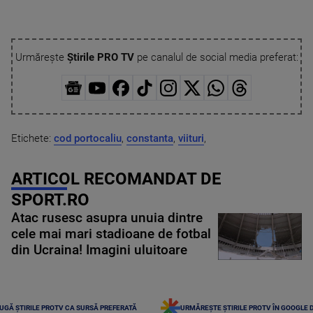
Urmărește
Știrile PRO TV
pe canalul de social media preferat:
Etichete:
cod portocaliu
,
constanta
,
viituri
,
ARTICOL RECOMANDAT DE
SPORT.RO
Atac rusesc asupra unuia dintre
cele mai mari stadioane de fotbal
din Ucraina! Imagini uluitoare
UGĂ ȘTIRILE PROTV CA SURSĂ PREFERATĂ
URMĂREȘTE ȘTIRILE PROTV ÎN GOOGLE 