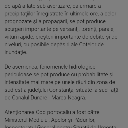
de apă aflate sub avertizare, ca urmare a
precipitaţiilor înregistrate în ultimele ore, a celor
prognozate şi a propagării, se pot produce
scurgeri importante pe versanţi, torenţi, pâraie,
viituri rapide, creşteri importante de debite şi de
niveluri, cu posibile depăşiri ale Cotelor de
inundaţie.
De asemenea, fenomenele hidrologice
periculoase se pot produce cu probabilitate şi
intensitate mai mare pe unele râuri din zona de
sud-est a judeţului Constanţa, situate la sud faţă
de Canalul Dunăre - Marea Neagră.
Atenţionarea Cod portocaliu a fost către:
Ministerul Mediului, Apelor şi Pădurilor,
Inspectoratul General pentru Situaţii de Urgenţă,