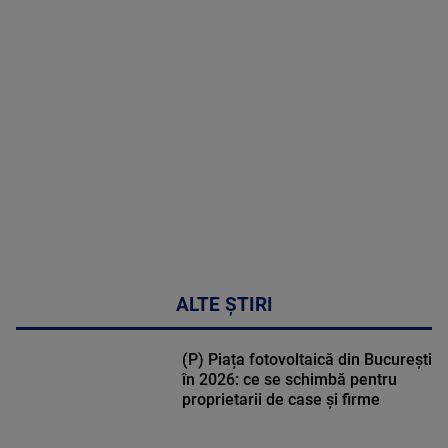
MAI
MULTE
DETALII
48:24
ALTE ȘTIRI
(P) Piața fotovoltaică din București
în 2026: ce se schimbă pentru
proprietarii de case și firme