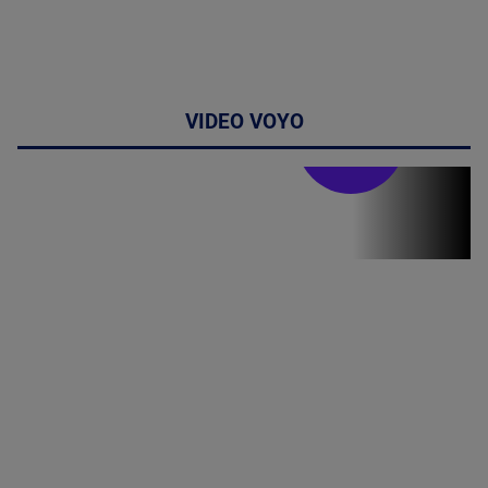
VIDEO VOYO
Stirile PRO TV
Stirile PRO
TV # 19.00 -
07 August
2026