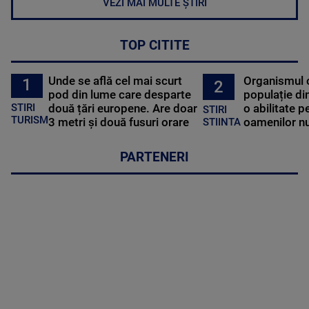
VEZI MAI MULTE ȘTIRI
TOP CITITE
Unde se află cel mai scurt
Organismul 
1
2
pod din lume care desparte
populație di
STIRI
două țări europene. Are doar
o abilitate p
STIRI
TURISM
3 metri și două fusuri orare
oamenilor nu
STIINTA
PARTENERI