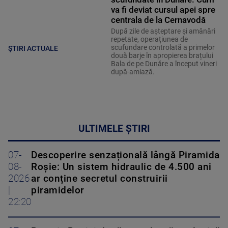
va fi deviat cursul apei spre
centrala de la Cernavodă
După zile de așteptare și amânări
repetate, operațiunea de
scufundare controlată a primelor
ȘTIRI ACTUALE
două barje în apropierea brațului
Bala de pe Dunăre a început vineri
după-amiază.
ULTIMELE ȘTIRI
07-
Descoperire senzațională lângă Piramida
08-
Roșie: Un sistem hidraulic de 4.500 ani
2026
ar conține secretul construirii
|
piramidelor
22:20