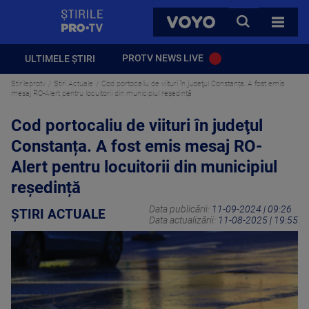
StirilePROTV
CAUTA
VOYO
TOATE 
PROTV NEWS LIVE
ULTIMELE ȘTIRI
Stirileprotv
Știri Actuale
Cod portocaliu de viituri în judeţul Constanța. A fost emis
mesaj RO-Alert pentru locuitorii din municipiul reședință
Cod portocaliu de viituri în judeţul
Constanța. A fost emis mesaj RO-
Alert pentru locuitorii din municipiul
reședință
Data publicării:
11-09-2024 | 09:26
ȘTIRI ACTUALE
Data actualizării:
11-08-2025 | 19:55