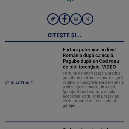
CITEȘTE ȘI...
Furtuni puternice au lovit
România după caniculă.
Pagube după un Cod roşu
de ploi torenţiale. VIDEO
Furtuna de vineri seară a produs
pagube în mai multe zone din ţară:
în Sibiu, un acoperiş s-a desprins și
ȘTIRI ACTUALE
a căzut peste maşini, în Aleşd
(județul Bihor) vântul a smuls
acoperişul gării, iar în Braşov au
căzut arbori şi au fost inundate
garaje.