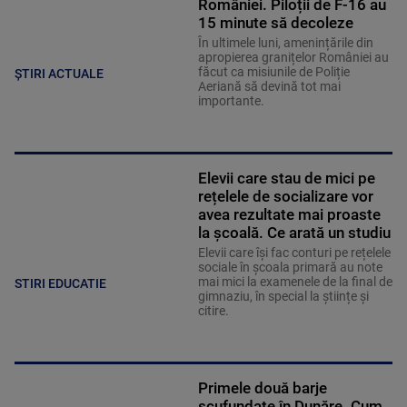
României. Piloții de F-16 au
15 minute să decoleze
În ultimele luni, amenințările din
apropierea granițelor României au
făcut ca misiunile de Poliție
ȘTIRI ACTUALE
Aeriană să devină tot mai
importante.
Elevii care stau de mici pe
rețelele de socializare vor
avea rezultate mai proaste
la școală. Ce arată un studiu
Elevii care îşi fac conturi pe rețelele
sociale în școala primară au note
mai mici la examenele de la final de
STIRI EDUCATIE
gimnaziu, în special la științe și
citire.
Primele două barje
scufundate în Dunăre. Cum